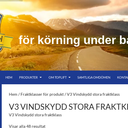
f
ö
r
k
ö
r
n
i
n
g
u
n
d
e
r
b
HOPPA TILL INNEHÅLL
er bar himmel
HEM
PRODUKTER
OM TOPLIFT
SAMTLIGA OMDÖMEN
KONTA
S-
Hem
/ Fraktklasser för produkt / V3 Vindskydd stora fraktklass
V3 VINDSKYDD STORA FRAKTK
V3 Vindskydd stora fraktklass
Visar alla 48 resultat