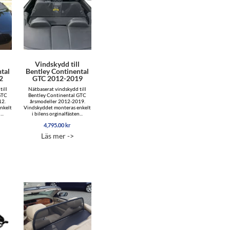
l
Vindskydd till
tal
Bentley Continental
2
GTC 2012-2019
till
Nätbaserat vindskydd till
GTC
Bentley Continental GTC
12.
årsmodeller 2012-2019.
nkelt
Vindskyddet monteras enkelt
..
i bilens orginalfästen...
4,795.00
kr
Läs mer ->