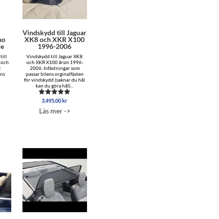
l
Vindskydd till Jaguar
no
XK8 och XKR X100
re
1996-2006
till
Vindskydd till Jaguar XK8
 och
och XKR X100 årsm 1996-
t
2006. Infästningar som
ens
passar bilens orginalfästen
för vindskydd (saknar du hål
kan du göra hål)...
3,495.00
kr
Betygsatt
5.00
Läs mer ->
av 5