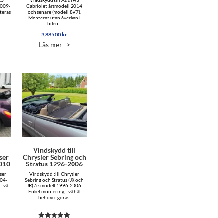
2009-
Cabriolet årsmodell 2014
teras
och senare (modell 8V7).
..
Monteras utan åverkan i
bilen...
3,885.00
kr
Läs mer ->
l
Vindskydd till
ser
Chrysler Sebring och
2010
Stratus 1996-2006
ser
Vindskydd till Chrysler
004-
Sebring och Stratus (JX och
 två
JR) årsmodell 1996-2006.
Enkel montering, två hål
behöver göras.