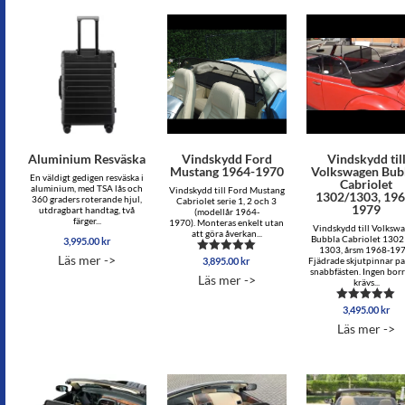
Aluminium Resväska
Vindskydd Ford
Vindskydd til
Mustang 1964-1970
Volkswagen Bub
En väldigt gedigen resväska i
Cabriolet
aluminium, med TSA lås och
Vindskydd till Ford Mustang
1302/1303, 196
360 graders roterande hjul,
Cabriolet serie 1, 2 och 3
1979
utdragbart handtag, två
(modellår 1964-
färger...
1970). Monteras enkelt utan
Vindskydd till Volksw
att göra åverkan...
Bubbla Cabriolet 1302
3,995.00
kr
1303, årsm 1968-197
Läs mer ->
3,895.00
kr
Betygsatt
Fjädrade skjutpinnar pas
5.00
snabbfästen. Ingen bor
Läs mer ->
av 5
krävs...
3,495.00
kr
Betygsatt
5.00
Läs mer ->
av 5