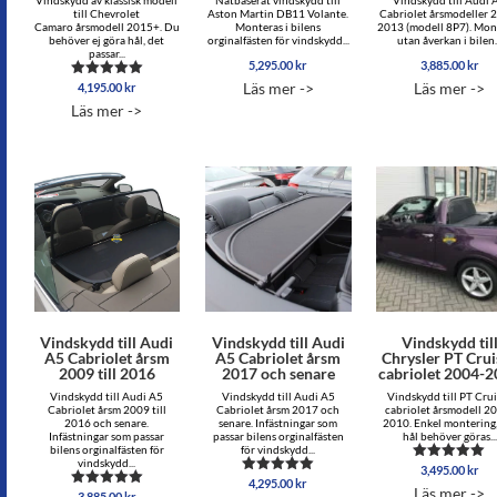
till Chevrolet
Aston Martin DB11 Volante.
Cabriolet årsmodeller 
Camaro årsmodell 2015+. Du
Monteras i bilens
2013 (modell 8P7). Mon
behöver ej göra hål, det
orginalfästen för vindskydd...
utan åverkan i bilen.
passar...
5,295.00
kr
3,885.00
kr
Läs mer ->
Läs mer ->
4,195.00
kr
Betygsatt
5.00
Läs mer ->
av 5
Vindskydd till Audi
Vindskydd till Audi
Vindskydd til
A5 Cabriolet årsm
A5 Cabriolet årsm
Chrysler PT Crui
2009 till 2016
2017 och senare
cabriolet 2004-
Vindskydd till Audi A5
Vindskydd till Audi A5
Vindskydd till PT Crui
Cabriolet årsm 2009 till
Cabriolet årsm 2017 och
cabriolet årsmodell 2
2016 och senare.
senare. Infästningar som
2010. Enkel montering,
Infästningar som passar
passar bilens orginalfästen
hål behöver göras...
bilens orginalfästen för
för vindskydd...
vindskydd...
3,495.00
kr
Betygsatt
4,295.00
kr
Betygsatt
5.00
Läs mer ->
3,885.00
kr
Betygsatt
5.00
av 5