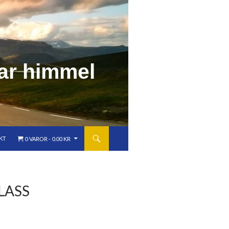
a
r
h
i
m
m
e
l
KT
0 VAROR
0.00 KR
LASS