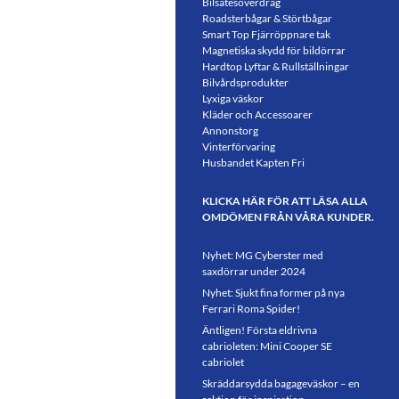
Bilsätesöverdrag
Roadsterbågar & Störtbågar
Smart Top Fjärröppnare tak
Magnetiska skydd för bildörrar
Hardtop Lyftar & Rullställningar
Bilvårdsprodukter
Lyxiga väskor
Kläder och Accessoarer
Annonstorg
Vinterförvaring
Husbandet Kapten Fri
KLICKA HÄR FÖR ATT LÄSA ALLA
OMDÖMEN FRÅN VÅRA KUNDER.
Nyhet: MG Cyberster med
saxdörrar under 2024
Nyhet: Sjukt fina former på nya
Ferrari Roma Spider!
Äntligen! Första eldrivna
cabrioleten: Mini Cooper SE
cabriolet
Skräddarsydda bagageväskor – en