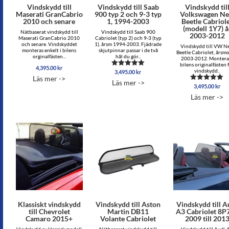
Vindskydd till
Vindskydd till Saab
Vindskydd til
Maserati GranCabrio
900 typ 2 och 9-3 typ
Volkswagen N
2010 och senare
1, 1994-2003
Beetle Cabriol
(modell 1Y7) å
Nätbaserat vindskydd till
Vindskydd till Saab 900
2003-2012
Maserati GranCabrio 2010
Cabriolet (typ 2) och 9-3 (typ
och senare. Vindskyddet
1), årsm 1994-2003. Fjädrade
Vindskydd till VW N
monteras enkelt i bilens
skjutpinnar passar i de två
Beetle Cabriolet, årsmo
orginalfästen...
hål du gör...
2003-2012. Monteras
bilens originalfästen 
4,395.00
kr
vindskydd..
3,495.00
kr
Betygsatt
Läs mer ->
4.97
Läs mer ->
av 5
3,495.00
kr
Betygsatt
5.00
Läs mer ->
av 5
Klassiskt vindskydd
Vindskydd till Aston
Vindskydd till A
till Chevrolet
Martin DB11
A3 Cabriolet 8P7
Camaro 2015+
Volante Cabriolet
2009 till 201
Vindskydd av klassisk modell
Nätbaserat vindskydd till
Vindskydd till Audi 