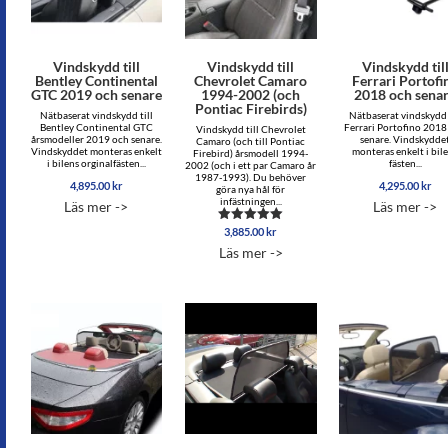
Vindskydd till
Vindskydd till
Vindskydd til
Bentley Continental
Chevrolet Camaro
Ferrari Portofi
GTC 2019 och senare
1994-2002 (och
2018 och sena
Pontiac Firebirds)
Nätbaserat vindskydd till
Nätbaserat vindskydd 
Bentley Continental GTC
Ferrari Portofino 2018
Vindskydd till Chevrolet
årsmodeller 2019 och senare.
senare. Vindskydde
Camaro (och till Pontiac
Vindskyddet monteras enkelt
monteras enkelt i bil
Firebird) årsmodell 1994-
i bilens orginalfästen...
fästen...
2002 (och i ett par Camaro år
1987-1993). Du behöver
4,895.00
kr
4,295.00
kr
göra nya hål för
infästningen...
Läs mer ->
Läs mer ->
3,885.00
kr
Betygsatt
4.89
Läs mer ->
av 5