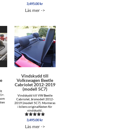
3,495.00
kr
Betygsatt
5.00
Läs mer ->
av 5
l
Vindskydd till
ne
Volkswagen Beetle
Cabriolet 2012-2019
(modell 5C7)
lt
1+.
Vindskydd till VW Beetle
 som
Cabriolet, årsmodell 2012-
sten
2019 (modell 5C7). Monteras
i bilens originalfästen för
vindskydd..
3,495.00
kr
Betygsatt
5.00
Läs mer ->
av 5