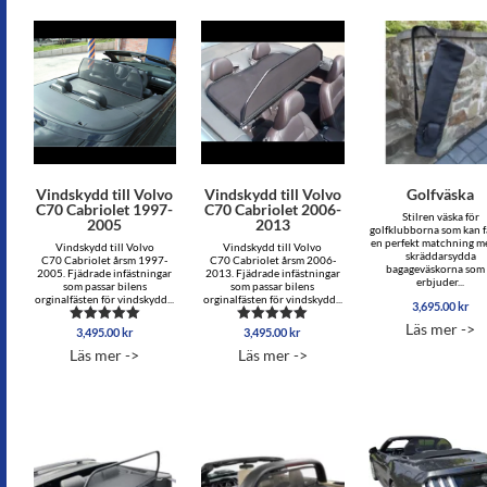
Vindskydd till Volvo
Vindskydd till Volvo
Golfväska
C70 Cabriolet 1997-
C70 Cabriolet 2006-
Stilren väska för
2005
2013
golfklubborna som kan få
en perfekt matchning m
Vindskydd till Volvo
Vindskydd till Volvo
skräddarsydda
C70 Cabriolet årsm 1997-
C70 Cabriolet årsm 2006-
bagageväskorna som 
2005. Fjädrade infästningar
2013. Fjädrade infästningar
erbjuder...
som passar bilens
som passar bilens
orginalfästen för vindskydd...
orginalfästen för vindskydd...
3,695.00
kr
Läs mer ->
3,495.00
kr
3,495.00
kr
Betygsatt
Betygsatt
5.00
5.00
Läs mer ->
Läs mer ->
av 5
av 5