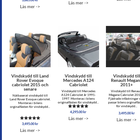
Läs mer ->
5.00
av 5
Läs mer ->
av 5
Vindskydd till Land
Vindskydd till
Vindskydd til
Rover Evoque
Mercedes A124
Renault Mega
cabriolet 2015 och
Cabriolet
2011+
senare
Vindskydd till Mercedes
Vindskydd till Renau
A124 Cabriolet år 1991-
Megane Cabriolet 201
Nätbaserat vindskydd till
1997. Monteras i bilens
Fjädrade infästningar
Land Rover Evoque cabriolet.
originalfästen för vindskydd...
passar bilens orginalfä
Monteras i bilens
för vindskydd...
orginalfästen för vindskydd...
4,295.00
kr
Betygsatt
3,495.00
kr
5.00
Läs mer ->
Läs mer ->
av 5
3,495.00
kr
Betygsatt
5.00
Läs mer ->
av 5