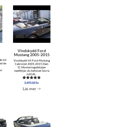
Vindskydd Ford
Mustang 2005-2015
s till
Vindskydd till Ford Mustang
ed de
Cabriolet 2005-2015 (Gen
5). Monteringsdetaljer
vi
medföljer, du behöver borra
två hål...
3,495.00
kr
Betygsatt
4.96
Läs mer ->
av 5