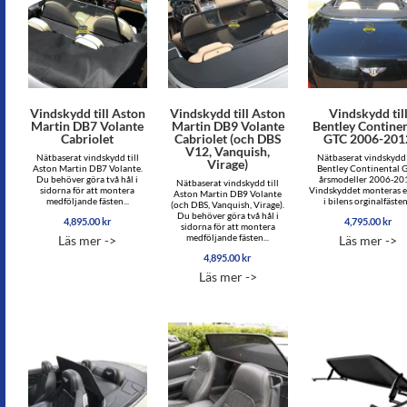
Vindskydd till Aston
Vindskydd till Aston
Vindskydd til
Martin DB7 Volante
Martin DB9 Volante
Bentley Continen
Cabriolet
Cabriolet (och DBS
GTC 2006-201
V12, Vanquish,
Nätbaserat vindskydd till
Nätbaserat vindskydd 
Virage)
Aston Martin DB7 Volante.
Bentley Continental 
Du behöver göra två hål i
årsmodeller 2006-20
Nätbaserat vindskydd till
sidorna för att montera
Vindskyddet monteras e
Aston Martin DB9 Volante
medföljande fästen...
i bilens orginalfästen.
(och DBS, Vanquish, Virage).
Du behöver göra två hål i
4,895.00
kr
4,795.00
kr
sidorna för att montera
medföljande fästen...
Läs mer ->
Läs mer ->
4,895.00
kr
Läs mer ->