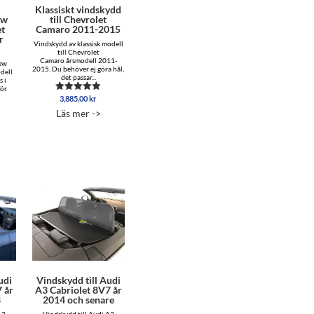
l
Klassiskt vindskydd
ew
till Chevrolet
et
Camaro 2011-2015
r
Vindskydd av klassisk modell
till Chevrolet
Camaro årsmodell 2011-
ew
2015. Du behöver ej göra hål,
dell
det passar...
 i
för
3,885.00
kr
Betygsatt
5.00
Läs mer ->
av 5
udi
Vindskydd till Audi
 år
A3 Cabriolet 8V7 år
3
2014 och senare
A3
Vindskydd till Audi A3