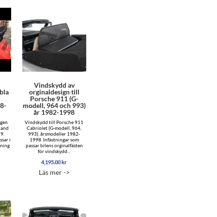
l
Vindskydd av
bla
orginaldesign till
Porsche 911 (G-
8-
modell, 964 och 993)
år 1982-1998
agen
Vindskydd till Porsche 911
 and
Cabriolet (G-modell, 964,
9.
993), årsmodeller 1982-
sar i
1998. Infästningar som
rning
passar bilens orginalfästen
för vindskydd...
4,195.00
kr
Läs mer ->