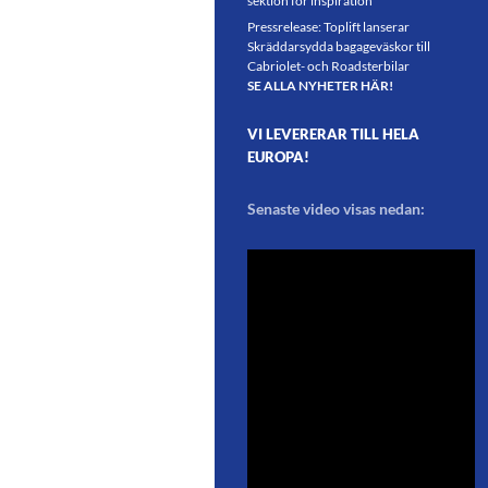
sektion för inspiration
Pressrelease: Toplift lanserar
Skräddarsydda bagageväskor till
Cabriolet- och Roadsterbilar
SE ALLA NYHETER HÄR!
VI LEVERERAR TILL HELA
EUROPA!
Senaste video visas nedan: