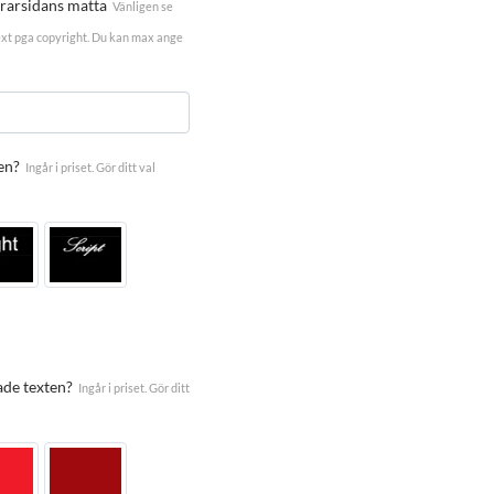
erarsidans matta
Vänligen se
ext pga copyright. Du kan max ange
en?
Ingår i priset. Gör ditt val
ade texten?
Ingår i priset. Gör ditt