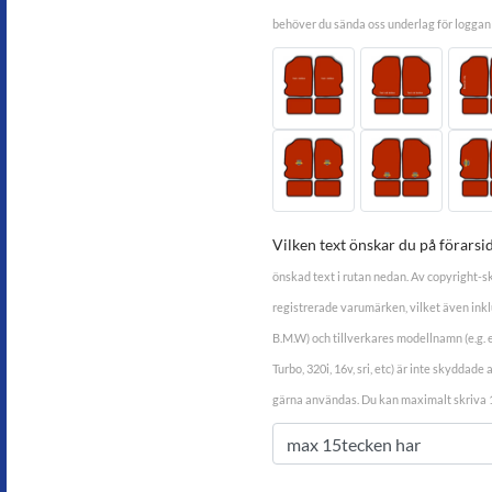
behöver du sända oss underlag för loggan t
Vilken text önskar du på förarsi
önskad text i rutan nedan. Av copyright-sk
registrerade varumärken, vilket även inkl
B.M.W) och tillverkares modellnamn (e.g. e
Turbo, 320i, 16v, sri, etc) är inte skyddad
gärna användas. Du kan maximalt skriva 1