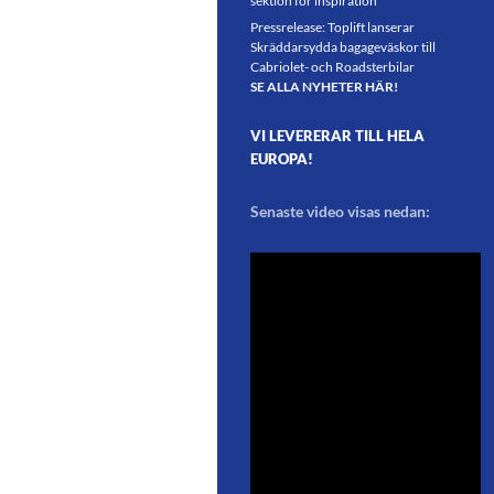
sektion för inspiration
Pressrelease: Toplift lanserar
Skräddarsydda bagageväskor till
Cabriolet- och Roadsterbilar
SE ALLA NYHETER HÄR!
VI LEVERERAR TILL HELA
EUROPA!
Senaste video visas nedan: