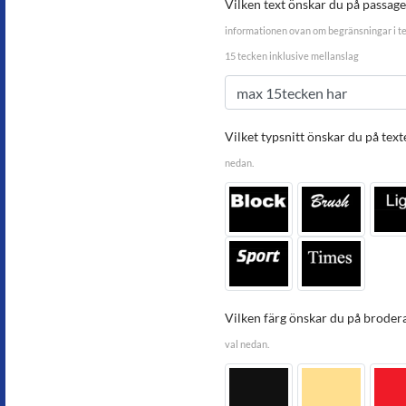
Vilken text önskar du på passag
informationen ovan om begränsningar i t
15 tecken inklusive mellanslag
Vilket typsnitt önskar du på text
nedan.
Vilken färg önskar du på broder
val nedan.