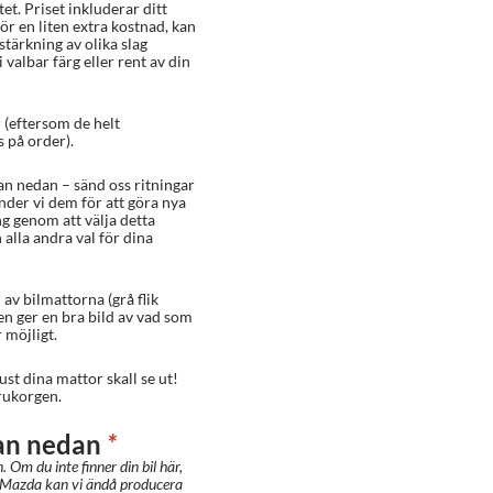
et. Priset inkluderar ditt
ör en liten extra kostnad, kan
örstärkning av olika slag
 valbar färg eller rent av din
 (eftersom de helt
 på order).
an nedan – sänd oss ritningar
änder vi dem för att göra nya
g genom att välja detta
 alla andra val för dina
av bilmattorna (grå flik
en ger en bra bild av vad som
 möjligt.
ust dina mattor skall se ut!
rukorgen.
tan nedan
*
. Om du inte finner din bil här,
) Mazda kan vi ändå producera