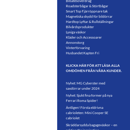
Bilsätesöverdrag
Roadsterbågar & Störtbågar
Smart Top Fjärröppnare tak
Magnetiska skydd för bildörrar
Hardtop Lyftar & Rullställningar
Bilvårdsprodukter
Lyxiga väskor
Kläder och Accessoarer
Annonstorg
Vinterförvaring
Husbandet Kapten Fri
KLICKA HÄR FÖR ATT LÄSA ALLA
OMDÖMEN FRÅN VÅRA KUNDER.
Nyhet: MG Cyberster med
saxdörrar under 2024
Nyhet: Sjukt fina former på nya
Ferrari Roma Spider!
Äntligen! Första eldrivna
cabrioleten: Mini Cooper SE
cabriolet
Skräddarsydda bagageväskor – en