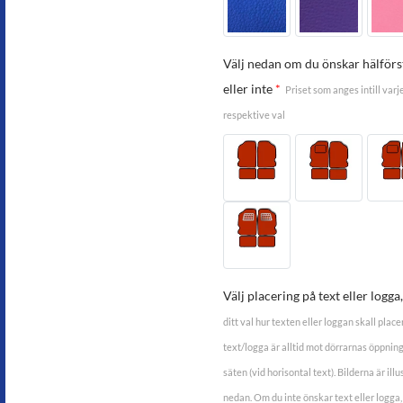
Välj nedan om du önskar hälför
eller inte
*
Priset som anges intill varj
respektive val
Välj placering på text eller logg
ditt val hur texten eller loggan skall pla
text/logga är alltid mot dörrarnas öppning 
säten (vid horisontal text). Bilderna är ill
nedan. Om du inte önskar text eller logga,