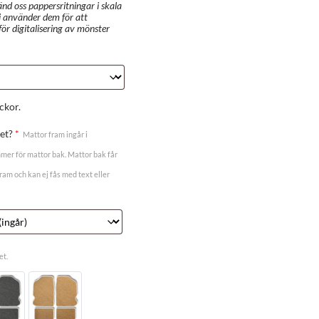
änd oss pappersritningar i skala
i använder dem för att
ör digitalisering av mönster
ckor.
tet?
*
Mattor fram ingår i
mmer för mattor bak. Mattor bak får
m och kan ej fås med text eller
et.