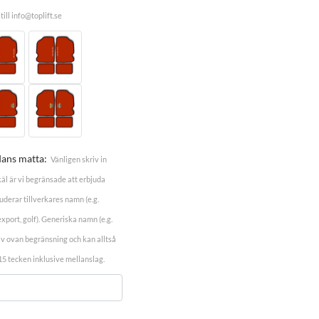
ill info@toplift.se
dans matta:
Vänligen skriv in
äl är vi begränsade att erbjuda
uderar tillverkares namn (e.g.
xport, golf). Generiska namn (e.g.
e av ovan begränsning och kan alltså
5 tecken inklusive mellanslag.