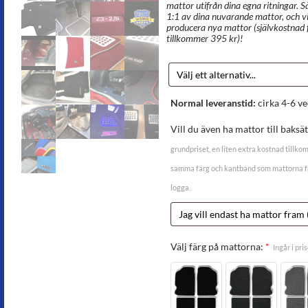
mattor utifrån dina egna ritningar. S
1:1 av dina nuvarande mattor, och v
producera nya mattor (självkostnad f
tillkommer 395 kr)!
Normal leveranstid:
cirka 4-6 ve
Vill du även ha mattor till baksä
grundpriset, en liten extra kostnad tillko
samma färg och kantband som mattorna fra
logga.
Välj färg på mattorna:
*
Ingår i pris