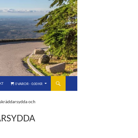
b
a
r
h
KT
0 VAROR
0.00 KR
 skräddarsydda och
ARSYDDA