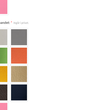
andet:
*
Ingår i priset.