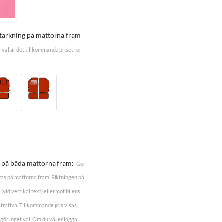
stärkning på mattorna fram
e val är det tillkommande priset för
a, på båda mattorna fram:
Gör
ceras på mattorna fram. Riktningen på
(vid vertikal text) eller mot bilens
ustrativa. Tillkommande pris visas
 gör inget val. Om du väljer logga