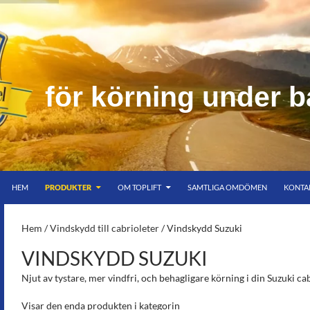
f
ö
r
k
ö
r
n
i
n
g
u
n
d
e
r
b
HOPPA TILL INNEHÅLL
er bar himmel
HEM
PRODUKTER
OM TOPLIFT
SAMTLIGA OMDÖMEN
KONTA
S-
Hem
/
Vindskydd till cabrioleter
/ Vindskydd Suzuki
VINDSKYDD SUZUKI
Njut av tystare, mer vindfri, och behagligare körning i din Suzuki ca
Visar den enda produkten i kategorin