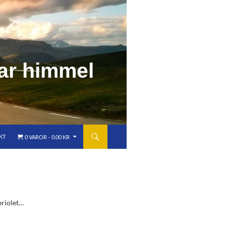
a
r
h
i
m
m
e
l
KT
0 VAROR
0.00 KR
briolet…