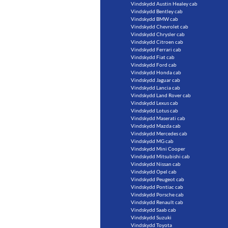
Vindskydd Austin Healey cab
Vindskydd Bentley cab
Vindskydd BMW cab
Vindskydd Chevrolet cab
Vindskydd Chrysler cab
Vindskydd Citroen cab
Vindskydd Ferrari cab
Vindskydd Fiat cab
Vindskydd Ford cab
Vindskydd Honda cab
Vindskydd Jaguar cab
Vindskydd Lancia cab
Vindskydd Land Rover cab
Vindskydd Lexus cab
Vindskydd Lotus cab
Vindskydd Maserati cab
Vindskydd Mazda cab
Vindskydd Mercedes cab
Vindskydd MG cab
Vindskydd Mini Cooper
Vindskydd Mitsubishi cab
Vindskydd Nissan cab
Vindskydd Opel cab
Vindskydd Peugeot cab
Vindskydd Pontiac cab
Vindskydd Porsche cab
Vindskydd Renault cab
Vindskydd Saab cab
Vindskydd Suzuki
Vindskydd Toyota