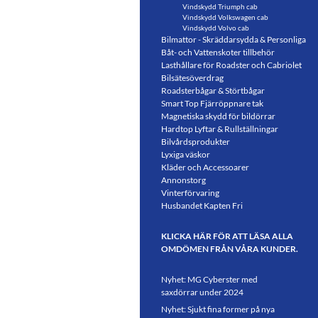
Vindskydd Triumph cab
Vindskydd Volkswagen cab
Vindskydd Volvo cab
Bilmattor - Skräddarsydda & Personliga
Båt- och Vattenskoter tillbehör
Lasthållare för Roadster och Cabriolet
Bilsätesöverdrag
Roadsterbågar & Störtbågar
Smart Top Fjärröppnare tak
Magnetiska skydd för bildörrar
Hardtop Lyftar & Rullställningar
Bilvårdsprodukter
Lyxiga väskor
Kläder och Accessoarer
Annonstorg
Vinterförvaring
Husbandet Kapten Fri
KLICKA HÄR FÖR ATT LÄSA ALLA
OMDÖMEN FRÅN VÅRA KUNDER.
Nyhet: MG Cyberster med
saxdörrar under 2024
Nyhet: Sjukt fina former på nya