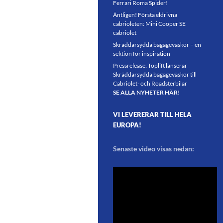
Ferrari Roma Spider!
Äntligen! Första eldrivna
cabrioleten: Mini Cooper SE
cabriolet
Skräddarsydda bagageväskor – en
sektion för inspiration
Pressrelease: Toplift lanserar
Skräddarsydda bagageväskor till
Cabriolet- och Roadsterbilar
SE ALLA NYHETER HÄR!
VI LEVERERAR TILL HELA
EUROPA!
Senaste video visas nedan: