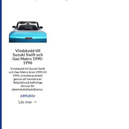
Vindskydd till
Suzuki Swift och
Geo Metro 1990-
1996
Vindskydd till Suzuki Swift
och Geo Metro årsm 1990 till
1996. Installeras enkelt
genom att montera en
fästplatta på befintliga
skruvar för
säkerhetsbälteshållarna...
2,895.00
kr
Läs mer ->