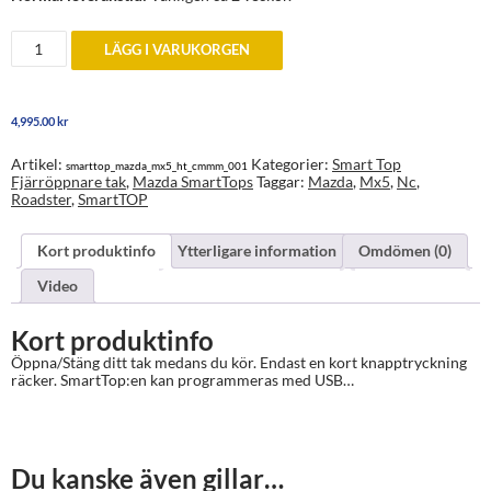
SmartTop
LÄGG I VARUKORGEN
Mazda
MX-
5
Miata
4,995.00
kr
HT
mängd
Artikel:
Kategorier:
Smart Top
smarttop_mazda_mx5_ht_cmmm_001
Fjärröppnare tak
,
Mazda SmartTops
Taggar:
Mazda
,
Mx5
,
Nc
,
Roadster
,
SmartTOP
Kort produktinfo
Ytterligare information
Omdömen (0)
Video
Kort produktinfo
Öppna/Stäng ditt tak medans du kör. Endast en kort knapptryckning
räcker. SmartTop:en kan programmeras med USB…
Du kanske även gillar…