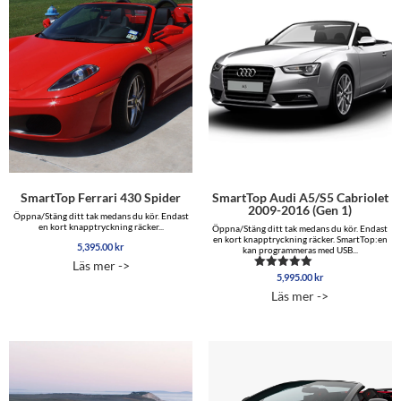
SmartTop Ferrari 430 Spider
SmartTop Audi A5/S5 Cabriolet
2009-2016 (Gen 1)
Öppna/Stäng ditt tak medans du kör. Endast
en kort knapptryckning räcker...
Öppna/Stäng ditt tak medans du kör. Endast
en kort knapptryckning räcker. SmartTop:en
5,395.00
kr
kan programmeras med USB...
Läs mer ->
5,995.00
kr
Betygsatt
5.00
Läs mer ->
av 5