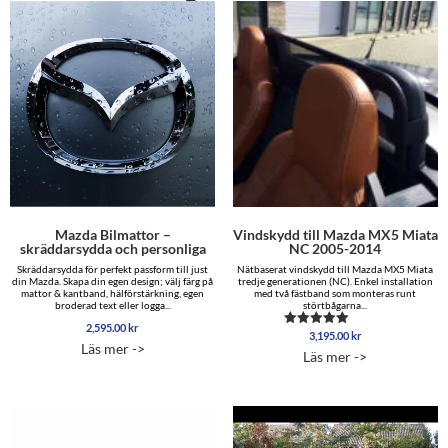
Mazda Bilmattor –
Vindskydd till Mazda MX5 Miata
skräddarsydda och personliga
NC 2005-2014
Skräddarsydda för perfekt passform till just
Nätbaserat vindskydd till Mazda MX5 Miata
din Mazda. Skapa din egen design; välj färg på
tredje generationen (NC). Enkel installation
mattor & kantband, hälförstärkning, egen
med två fästband som monteras runt
broderad text eller logga...
störtbågarna...
2,595.00
kr
3,195.00
kr
Betygsatt
Läs mer ->
4.88
Läs mer ->
av 5