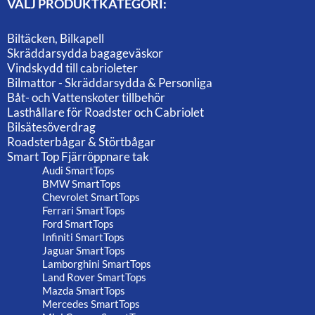
VÄLJ PRODUKTKATEGORI:
Biltäcken, Bilkapell
Skräddarsydda bagageväskor
Vindskydd till cabrioleter
Bilmattor - Skräddarsydda & Personliga
Båt- och Vattenskoter tillbehör
Lasthållare för Roadster och Cabriolet
Bilsätesöverdrag
Roadsterbågar & Störtbågar
Smart Top Fjärröppnare tak
Audi SmartTops
BMW SmartTops
Chevrolet SmartTops
Ferrari SmartTops
Ford SmartTops
Infiniti SmartTops
Jaguar SmartTops
Lamborghini SmartTops
Land Rover SmartTops
Mazda SmartTops
Mercedes SmartTops