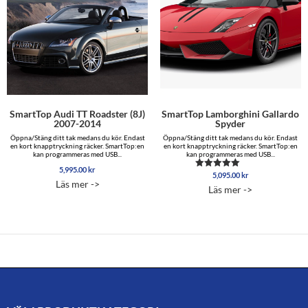
SmartTop Audi TT Roadster (8J)
SmartTop Lamborghini Gallardo
2007-2014
Spyder
Öppna/Stäng ditt tak medans du kör. Endast
Öppna/Stäng ditt tak medans du kör. Endast
en kort knapptryckning räcker. SmartTop:en
en kort knapptryckning räcker. SmartTop:en
kan programmeras med USB...
kan programmeras med USB...
5,995.00
kr
5,095.00
kr
Betygsatt
Läs mer ->
5.00
Läs mer ->
av 5