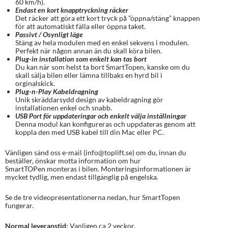
60 km/h).
Endast en kort knapptryckning räcker
Det räcker att göra ett kort tryck på ”öppna/stäng” knappen
för att automatiskt fälla eller öppna taket.
Passivt / Osynligt läge
Stäng av hela modulen med en enkel sekvens i modulen.
Perfekt när någon annan än du skall köra bilen.
Plug-in installation som enkelt kan tas bort
Du kan när som helst ta bort SmartTopen, kanske om du
skall sälja bilen eller lämna tillbaks en hyrd bil i
orginalskick.
Plug-n-Play Kabeldragning
Unik skräddarsydd design av kabeldragning gör
installationen enkel och snabb.
USB Port för uppdateringar och enkelt välja inställningar
Denna modul kan konfigureras och uppdateras genom att
koppla den med USB kabel till din Mac eller PC.
Vänligen sänd oss e-mail (info@toplift.se) om du, innan du
beställer, önskar motta information om hur
SmartTOPen monteras i bilen. Monteringsinformationen är
mycket tydlig, men endast tillgänglig på engelska.
Se de tre videopresentationerna nedan, hur SmartTopen
fungerar.
Normal leveranstid:
Vanligen ca 2 veckor.