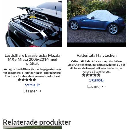
Lasthållare bagagelucka Mazda
Vattentäta Halvtäcken
MX5 Miata 2006-2014 med
Vattentätt halvtäcke som skyddar bilens
plåttak
vindruta från frost, ger extra skydd om du har
ett läckande tak/sufflett samt håller kupén
Avtagbar lasthållare för mer bagageutrymme
kallare på sommaren...
för semestern, bilutställningen, eller långfärd.
Eller bara för den klassiska roadsterlooken?
1,919.00
kr
Betygsatt
4.88
6,995.00
kr
Betygsatt
Läs mer ->
av 5
5.00
Läs mer ->
av 5
Relaterade produkter