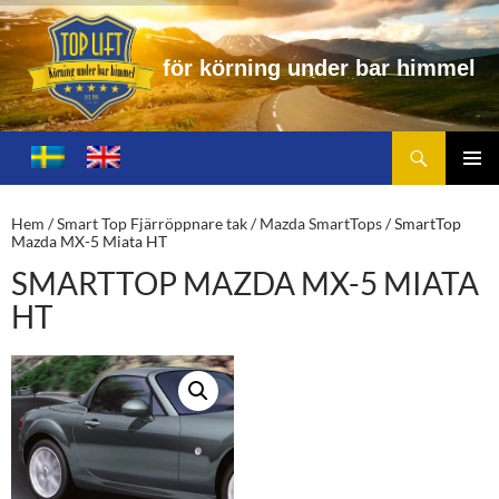
ö
r
k
ö
r
n
i
n
g
u
n
d
e
r
b
a
r
h
i
m
m
e
l
Sök
Toplift.se – för körning under bar himmel
HOPPA
TILL
PRIMÄ
INNEHÅLL
MENY
Hem
/
Smart Top Fjärröppnare tak
/
Mazda SmartTops
/ SmartTop
Mazda MX-5 Miata HT
SMARTTOP MAZDA MX-5 MIATA
HT