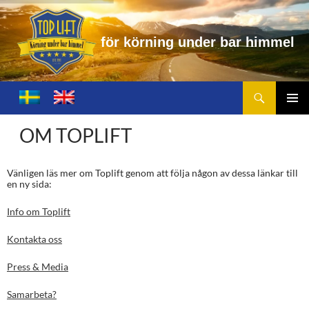
f
ö
r
k
ö
r
n
i
n
g
u
n
d
e
r
b
a
r
h
i
m
m
e
l
Sök
Toplift.se – för körning under bar himmel
HOPPA
TILL
PRIMÄ
INNEHÅLL
OM TOPLIFT
MENY
Vänligen läs mer om Toplift genom att följa någon av dessa länkar till
en ny sida:
Info om Toplift
Kontakta oss
Press & Media
Samarbeta?