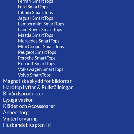
Ferrari SmartTops
Ford SmartTops
Infiniti SmartTops
Jaguar SmartTops
Lamborghini SmartTops
Land Rover SmartTops
Mazda SmartTops
Mercedes SmartTops
Mini Cooper SmartTops
Peugeot SmartTops
Porsche SmartTops
Renault SmartTops
Volkswagen SmartTops
Volvo SmartTops
Magnetiska skydd för bildörrar
Hardtop Lyftar & Rullställningar
Bilvårdsprodukter
Lyxiga väskor
Kläder och Accessoarer
Annonstorg
Vinterförvaring
Husbandet Kapten Fri