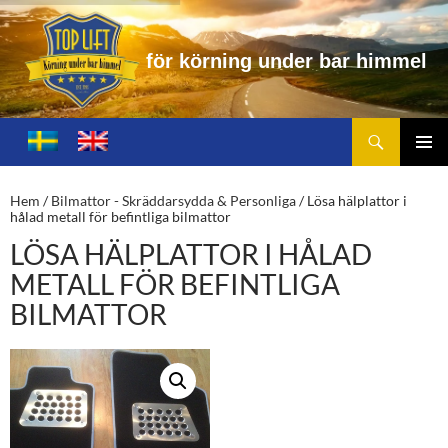
f
ö
r
k
ö
r
n
i
n
g
u
n
d
e
r
b
a
r
h
i
m
m
e
l
Sök
Toplift.se – för körning under bar himmel
HOPPA
TILL
PRIMÄ
INNEHÅLL
MENY
Hem
/
Bilmattor - Skräddarsydda & Personliga
/ Lösa hälplattor i
hålad metall för befintliga bilmattor
LÖSA HÄLPLATTOR I HÅLAD
METALL FÖR BEFINTLIGA
BILMATTOR