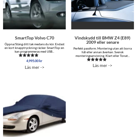
SmartTop Volvo C70
Vindskydd till BMW Z4 (E89)
2009 eller senare
Öppna/Stäng ditt tak medans du kör. Endast
en kort knapptryckning räcker. SmartTop:en
Perfekt passform. Montering utan att borra
kan programmeras med USB...
hål eller annan åverkan. Svensk
monteringsanvisning. Klart eller Tonat...
4,995.00
kr
Betygsatt
5.00
Läs mer ->
Betygsatt
Läs mer ->
av 5
5.00
av 5