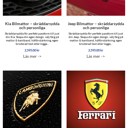
Kia Bilmattor – skräddarsydda
Jeep Bilmattor – skräddarsydda
och personliga
och personliga
Skräddarsydda för perfekt passform till just
Skräddarsydda för perfekt passform till just
din Kia. Skapa din egen design; välj färg på
din Jeep. Skapa din egen design; välj färg på
mattor & kantband, hälförstärkning, egen
mattor & kantband, hälförstärkning, egen
broderad text eller logga...
broderad text eller logga...
2,595.00
kr
2,595.00
kr
Läs mer ->
Läs mer ->