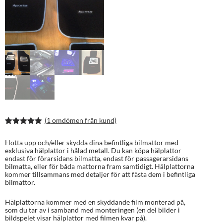
(
1
omdömen från kund)
Betygsatt
2
5.00
av 5
Hotta upp och/eller skydda dina befintliga bilmattor med
baserat på
exklusiva hälplattor i hålad metall. Du kan köpa hälplattor
kundrecens
endast för förarsidans bilmatta, endast för passagerarsidans
ioner
bilmatta, eller för båda mattorna fram samtidigt. Hälplattorna
kommer tillsammans med detaljer för att fästa dem i befintliga
bilmattor.
Hälplattorna kommer med en skyddande film monterad på,
som du tar av i samband med monteringen (en del bilder i
bildspelet visar hälplattor med filmen kvar på).