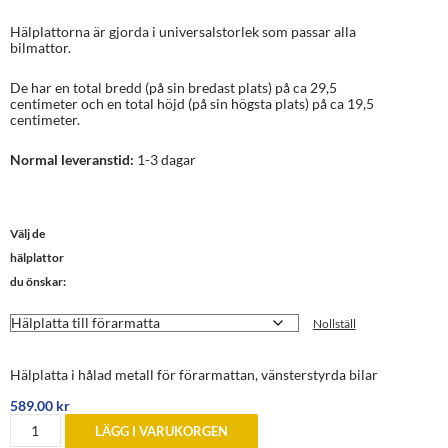
Hälplattorna är gjorda i universalstorlek som passar alla
bilmattor.
De har en total bredd (på sin bredast plats) på ca 29,5
centimeter och en total höjd (på sin högsta plats) på ca 19,5
centimeter.
Normal leveranstid:
1-3 dagar
Välj de
hälplattor
du önskar:
Nollställ
Hälplatta i hålad metall för förarmattan, vänsterstyrda bilar
589.00
kr
Lösa
LÄGG I VARUKORGEN
hälplattor