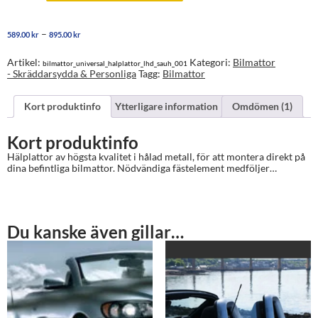
i
hålad
metall
Prisintervall:
–
589.00
kr
895.00
kr
för
589.00 kr
befintliga
till
bilmattor
Artikel:
Kategori:
Bilmattor
bilmattor_universal_halplattor_lhd_sauh_001
895.00 kr
mängd
- Skräddarsydda & Personliga
Tagg:
Bilmattor
Kort produktinfo
Ytterligare information
Omdömen (1)
Kort produktinfo
Hälplattor av högsta kvalitet i hålad metall, för att montera direkt på
dina befintliga bilmattor. Nödvändiga fästelement medföljer…
Du kanske även gillar…