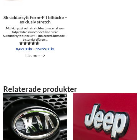
Skräddarsytt Form-Fit biltäcke –
exklusiv stretch
Mjukt, lyxigt och stretchbart material som
följer bilens kurvor och konturer.
Skräddarsytt biltäcke till din exakta bilmodell.
6 standardfärger...
Prisintervall:
–
8,495.00
kr
15,895.00
kr
Betygsatt
8,495.00 kr
5.00
Läs mer ->
av 5
till
15,895.00 kr
Relaterade produkter