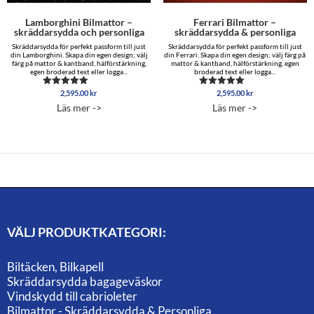
Lamborghini Bilmattor –
Ferrari Bilmattor –
skräddarsydda och personliga
skräddarsydda & personliga
Skräddarsydda för perfekt passform till just
Skräddarsydda för perfekt passform till just
din Lamborghini. Skapa din egen design; välj
din Ferrari. Skapa din egen design; välj färg på
färg på mattor & kantband, hälförstärkning,
mattor & kantband, hälförstärkning, egen
egen broderad text eller logga...
broderad text eller logga...
2,595.00
kr
2,595.00
kr
Betygsatt
Betygsatt
5.00
4.85
Läs mer ->
Läs mer ->
av 5
av 5
VÄLJ PRODUKTKATEGORI:
Biltäcken, Bilkapell
Skräddarsydda bagageväskor
Vindskydd till cabrioleter
Bilmattor - Skräddarsydda & Personliga