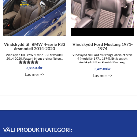
Vindskydd till BMW 4-serie F33
Vindskydd Ford Mustang 1971-
årsmodell 2014-2020
1974
Vindskydd till BMW 4-serie F33 årsmodell
Vindskydd till Ford Mustang Cabriolet serie
2014-2020. Passar i bilens orginalfästen...
4 (modellår 1971-1974). Ett klassiskt
vindskydd till en klassisk Mustang...
3,885.00
kr
Betygsatt
3,495.00
kr
4.83
Läs mer ->
Läs mer ->
av 5
VÄLJ PRODUKTKATEGORI: