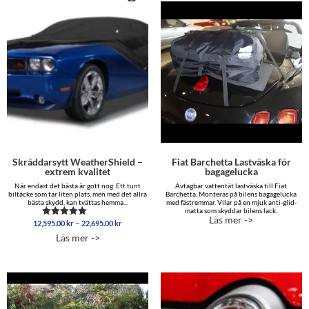
Skräddarsytt WeatherShield –
Fiat Barchetta Lastväska för
extrem kvalitet
bagagelucka
När endast det bästa är gott nog. Ett tunt
Avtagbar vattentät lastväska till Fiat
biltäcke som tar liten plats, men med det allra
Barchetta. Monteras på bilens bagagelucka
bästa skydd, kan tvättas hemma...
med fästremmar. Vilar på en mjuk anti-glid-
matta som skyddar bilens lack.
Läs mer ->
Prisintervall:
–
12,595.00
kr
22,695.00
kr
Betygsatt
12,595.00 kr
5.00
Läs mer ->
av 5
till
22,695.00 kr