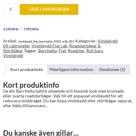
Fiat
LÄGG I VARUKORGEN
Barchetta
1995-
2005
Roadsterbågar
Prisintervall:
–
3,195.00
kr
7,995.00
kr
med
3,195.00 kr
eller
till
utan
Artikel:
Kategorier:
Vindskydd
vindskydd_fiat_barchetta_9505_scfb_001
7,995.00 kr
vindskydd
till cabrioleter
,
Vindskydd Fiat cab
,
Roadsterbågar &
mängd
Störtbågar
Taggar:
Barchetta
,
Fiat
,
Roadster
,
Roll bars
,
Vindskydd
Kort produktinfo
Ytterligare information
Omdömen (1)
Kort produktinfo
Ge din Barchetta bättre utseende och klassisk look med kromade
eller svarta roadsterbågar. Välj till ett anpassat vindskydd för att
reducera vinddraget. Du kan köpa vindskydd eller störtbågar separat,
eller båda tillsammans…
Du kanske även gillar…