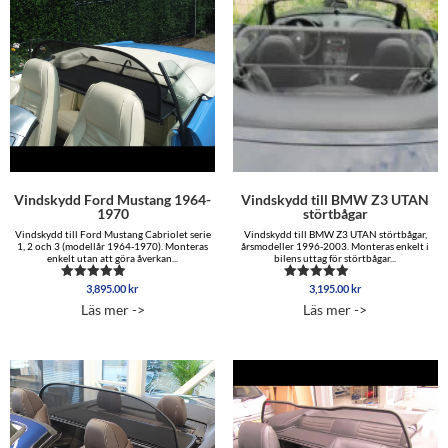
Vindskydd Ford Mustang 1964-
Vindskydd till BMW Z3 UTAN
1970
störtbågar
Vindskydd till Ford Mustang Cabriolet serie
Vindskydd till BMW Z3 UTAN störtbågar,
1, 2 och 3 (modellår 1964-1970). Monteras
årsmodeller 1996-2003. Monteras enkelt i
enkelt utan att göra åverkan...
bilens uttag för störtbågar...
3,895.00
kr
3,195.00
kr
Betygsatt
Betygsatt
5.00
4.80
Läs mer ->
Läs mer ->
av 5
av 5