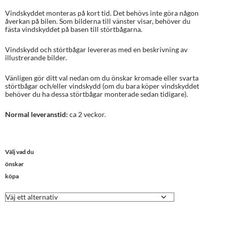
Vindskyddet monteras på kort tid. Det behövs inte göra någon
åverkan på bilen. Som bilderna till vänster visar, behöver du
fästa vindskyddet på basen till störtbågarna.
Vindskydd och störtbågar levereras med en beskrivning av
illustrerande bilder.
Vänligen gör ditt val nedan om du önskar kromade eller svarta
störtbågar och/eller vindskydd (om du bara köper vindskyddet
behöver du ha dessa störtbågar monterade sedan tidigare).
Normal leveranstid:
ca 2 veckor.
Välj vad du
önskar
köpa