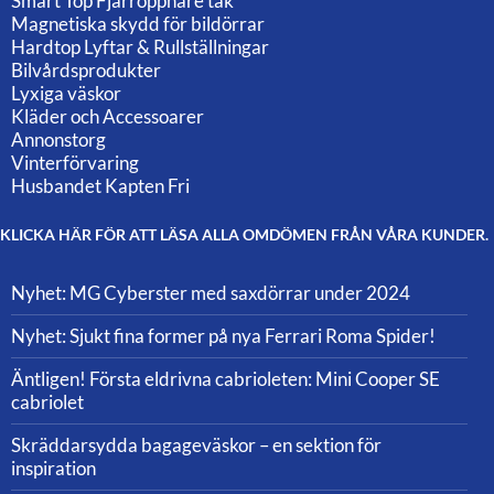
Smart Top Fjärröppnare tak
Magnetiska skydd för bildörrar
Hardtop Lyftar & Rullställningar
Bilvårdsprodukter
Lyxiga väskor
Kläder och Accessoarer
Annonstorg
Vinterförvaring
Husbandet Kapten Fri
KLICKA HÄR FÖR ATT LÄSA ALLA OMDÖMEN FRÅN VÅRA KUNDER.
Nyhet: MG Cyberster med saxdörrar under 2024
Nyhet: Sjukt fina former på nya Ferrari Roma Spider!
Äntligen! Första eldrivna cabrioleten: Mini Cooper SE
cabriolet
Skräddarsydda bagageväskor – en sektion för
inspiration