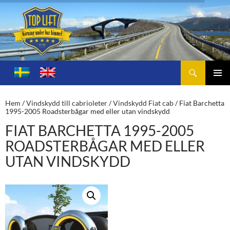
Sök
Toplift.se – för körning under bar himmel
HOPPA
TILL
PRIMÄ
INNEHÅLL
MENY
Hem
/
Vindskydd till cabrioleter
/
Vindskydd Fiat cab
/ Fiat Barchetta
1995-2005 Roadsterbågar med eller utan vindskydd
FIAT BARCHETTA 1995-2005
ROADSTERBÅGAR MED ELLER
UTAN VINDSKYDD