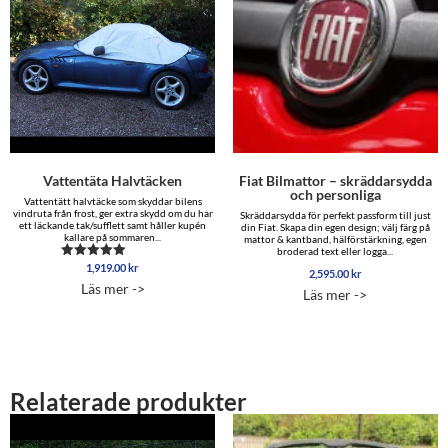
Vattentäta Halvtäcken
Fiat Bilmattor – skräddarsydda
och personliga
Vattentätt halvtäcke som skyddar bilens
vindruta från frost, ger extra skydd om du har
Skräddarsydda för perfekt passform till just
ett läckande tak/sufflett samt håller kupén
din Fiat. Skapa din egen design; välj färg på
kallare på sommaren...
mattor & kantband, hälförstärkning, egen
broderad text eller logga...
1,919.00
kr
Betygsatt
2,595.00
kr
4.88
Läs mer ->
av 5
Läs mer ->
Relaterade produkter