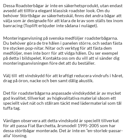
Dessa Roadsterbågar är inte en säkerhetsprodukt, utan endast
avsedd att tillföra elegant klassisk roadster look. Om du
behöver Störtbågar av säkerhetsskäl, finns det andra bågar att
välja som är designade för att klara de krav som ställs tex inom
banracing (Toplift erbjuder inte sådana i nuläget).
Monteringanvisning på svenska medföljer roadsterbågarna.
Du behöver göra de tre hålen i panelen större, och sedan fästa
tre stycken pop-nitar. Nitar och verktyg för att fästa dem
medföljer, men inte borr för att vidga hålen. Du ser exempel
på detta i bildspelet. Kontakta oss om du vill att vi sänder dig
monteringsanvisningen före det att du beställer.
Välj till ett vindskydd för att kraftigt reducera vindrufs i håret,
drag på öron, nacke och ben samt dålig akustik.
Det för roadsterbågarna anpassade vindskyddet är av mycket
god kvalitet, tillverkat av högkvalitativa material såsom ett
speciellt vävt nät och stålram täckt med lädermaterial som tål
tuffa tag.
Vänligen observera att detta vindskydd är speciellt tillverkat
för att passa Fiat Barchetta, årsmodell 1995-2005 som har
dessa störtbågar monterade. Det är inte en ”en-storlek-passar-
alla” lösning.