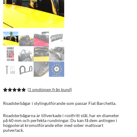
(
1
omdömen från kund)
Betygsatt
2
5.00
av 5
Roadsterbågar i stylingutförande som passar Fiat Barchetta.
baserat på
kundrecens
ioner
Roadsterbågarna är tillverkade i rostfritt stål, har en diameter
på 60 mm och perfekta rundningar. Du kan få dem antingen i
högpolerat kromutförande eller med sober mattsvart
pulverlack.