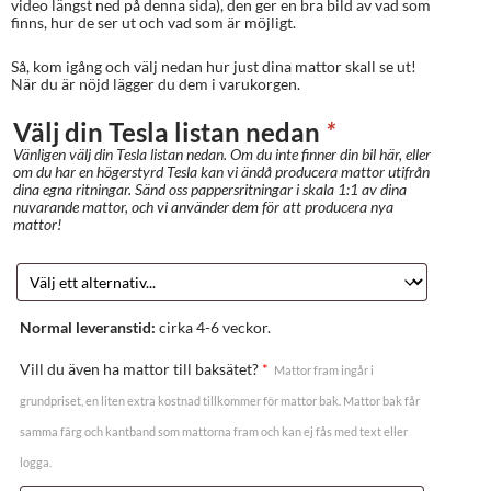
video längst ned på denna sida), den ger en bra bild av vad som
finns, hur de ser ut och vad som är möjligt.
Så, kom igång och välj nedan hur just dina mattor skall se ut!
När du är nöjd lägger du dem i varukorgen.
Välj din Tesla listan nedan
*
Vänligen välj din Tesla listan nedan. Om du inte finner din bil här, eller
om du har en högerstyrd Tesla kan vi ändå producera mattor utifrån
dina egna ritningar. Sänd oss pappersritningar i skala 1:1 av dina
nuvarande mattor, och vi använder dem för att producera nya
mattor!
Normal leveranstid:
cirka 4-6 veckor.
Vill du även ha mattor till baksätet?
*
Mattor fram ingår i
grundpriset, en liten extra kostnad tillkommer för mattor bak. Mattor bak får
samma färg och kantband som mattorna fram och kan ej fås med text eller
logga.