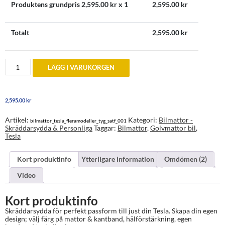
Produktens grundpris
2,595.00
kr x 1
2,595.00
kr
Totalt
2,595.00
kr
Tesla
LÄGG I VARUKORGEN
Bilmattor
-
skräddarsydda
och
2,595.00
kr
personliga
mängd
Artikel:
Kategori:
Bilmattor -
bilmattor_tesla_fleramodeller_tyg_satf_001
Skräddarsydda & Personliga
Taggar:
Bilmattor
,
Golvmattor bil
,
Tesla
Kort produktinfo
Ytterligare information
Omdömen (2)
Video
Kort produktinfo
Skräddarsydda för perfekt passform till just din Tesla. Skapa din egen
design; välj färg på mattor & kantband, hälförstärkning, egen