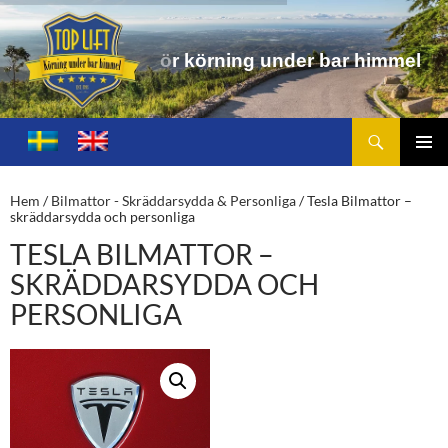
n
g
u
n
d
e
r
b
a
r
h
i
m
m
e
l
Sök
Toplift.se – för körning under bar himmel
HOPPA
TILL
PRIMÄ
INNEHÅLL
MENY
Hem
/
Bilmattor - Skräddarsydda & Personliga
/ Tesla Bilmattor –
skräddarsydda och personliga
TESLA BILMATTOR –
SKRÄDDARSYDDA OCH
PERSONLIGA