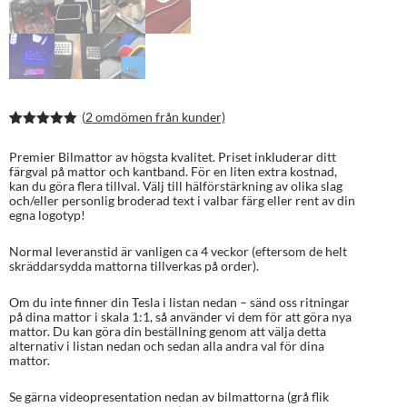
(
2
omdömen från kunder)
Betygsatt
4
5.00
av 5
Premier Bilmattor av högsta kvalitet. Priset inkluderar ditt
baserat på
färgval på mattor och kantband. För en liten extra kostnad,
kundrecens
kan du göra flera tillval. Välj till hälförstärkning av olika slag
ioner
och/eller personlig broderad text i valbar färg eller rent av din
egna logotyp!
Normal leveranstid är vanligen ca 4 veckor (eftersom de helt
skräddarsydda mattorna tillverkas på order).
Om du inte finner din Tesla i listan nedan – sänd oss ritningar
på dina mattor i skala 1:1, så använder vi dem för att göra nya
mattor. Du kan göra din beställning genom att välja detta
alternativ i listan nedan och sedan alla andra val för dina
mattor.
Se gärna videopresentation nedan av bilmattorna (grå flik