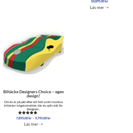
10,895.00
kr
Betygsatt
5.00
Läs mer ->
av 5
Biltäcke Designers Choice – egen
design!
Om du är på jakt efter ett helt unikt inomhus
biltäcke i högsta kvalitet, där du själv står för
designen...
Prisintervall:
–
7,895.00
kr
9,795.00
kr
Betygsatt
7,895.00 kr
5.00
Läs mer ->
av 5
till
9,795.00 kr