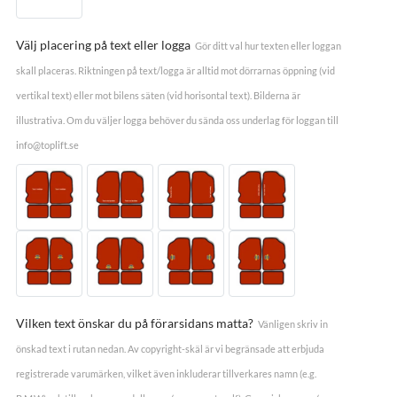
Välj placering på text eller logga
Gör ditt val hur texten eller loggan
skall placeras. Riktningen på text/logga är alltid mot dörrarnas öppning (vid
vertikal text) eller mot bilens säten (vid horisontal text). Bilderna är
illustrativa. Om du väljer logga behöver du sända oss underlag för loggan till
info@toplift.se
Vilken text önskar du på förarsidans matta?
Vänligen skriv in
önskad text i rutan nedan. Av copyright-skäl är vi begränsade att erbjuda
registrerade varumärken, vilket även inkluderar tillverkares namn (e.g.