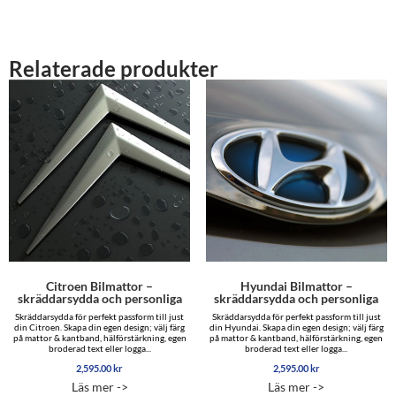
Relaterade produkter
Citroen Bilmattor –
Hyundai Bilmattor –
skräddarsydda och personliga
skräddarsydda och personliga
Skräddarsydda för perfekt passform till just
Skräddarsydda för perfekt passform till just
din Citroen. Skapa din egen design; välj färg
din Hyundai. Skapa din egen design; välj färg
på mattor & kantband, hälförstärkning, egen
på mattor & kantband, hälförstärkning, egen
broderad text eller logga...
broderad text eller logga...
2,595.00
kr
2,595.00
kr
Läs mer ->
Läs mer ->