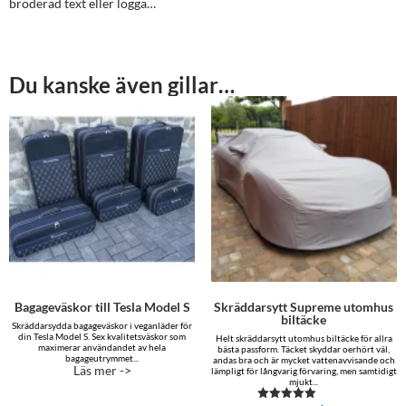
broderad text eller logga…
Du kanske även gillar…
Bagageväskor till Tesla Model S
Skräddarsytt Supreme utomhus
biltäcke
Skräddarsydda bagageväskor i veganläder för
din Tesla Model S. Sex kvalitetsväskor som
Helt skräddarsytt utomhus biltäcke för allra
maximerar användandet av hela
bästa passform. Täcket skyddar oerhört väl,
bagageutrymmet...
andas bra och är mycket vattenavvisande och
Läs mer ->
lämpligt för långvarig förvaring, men samtidigt
mjukt...