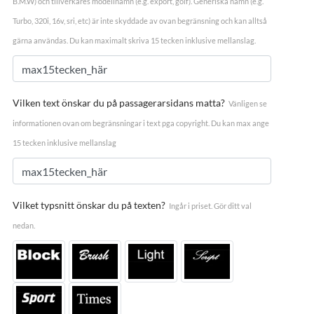
B.M.W) och tillverkares modellnamn (e.g. export, golf). Generiska namn (e.g.
Turbo, 320i, 16v, sri, etc) är inte skyddade av ovan begränsning och kan alltså
gärna användas. Du kan maximalt skriva 15 tecken inklusive mellanslag.
Vilken text önskar du på passagerarsidans matta?
Vänligen se
informationen ovan om begränsningar i text pga copyright. Du kan max ange
15 tecken inklusive mellanslag
Vilket typsnitt önskar du på texten?
Ingår i priset. Gör ditt val
nedan.