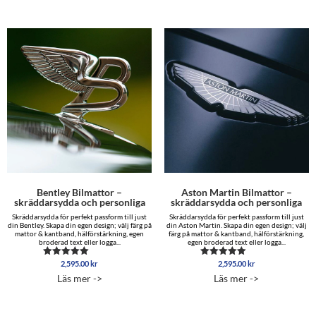
Bentley Bilmattor –
Aston Martin Bilmattor –
skräddarsydda och personliga
skräddarsydda och personliga
Skräddarsydda för perfekt passform till just
Skräddarsydda för perfekt passform till just
din Bentley. Skapa din egen design; välj färg på
din Aston Martin. Skapa din egen design; välj
mattor & kantband, hälförstärkning, egen
färg på mattor & kantband, hälförstärkning,
broderad text eller logga...
egen broderad text eller logga...
2,595.00
kr
2,595.00
kr
Betygsatt
Betygsatt
5.00
5.00
Läs mer ->
Läs mer ->
av 5
av 5