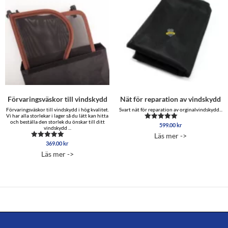
Förvaringsväskor till vindskydd
Nät för reparation av vindskydd
Förvaringsväskor till vindskydd i hög kvalitet.
Svart nät för reparation av orginalvindskydd...
Vi har alla storlekar i lager så du lätt kan hitta
och beställa den storlek du önskar till ditt
599.00
kr
Betygsatt
vindskydd ...
5.00
Läs mer ->
av 5
369.00
kr
Betygsatt
4.00
Läs mer ->
av 5