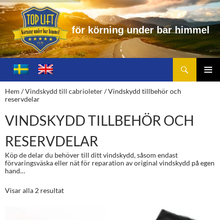
f
ö
r
k
ö
r
n
i
n
g
u
n
d
e
r
b
a
r
h
i
m
m
e
l
Sök
Toplift.se – för körning under bar himmel
HOPPA
TILL
PRIMÄ
Hem
/
Vindskydd till cabrioleter
/ Vindskydd tillbehör och
INNEHÅLL
MENY
reservdelar
VINDSKYDD TILLBEHÖR OCH
RESERVDELAR
Köp de delar du behöver till ditt vindskydd, såsom endast
förvaringsväska eller nät för reparation av original vindskydd på egen
hand…
Visar alla 2 resultat