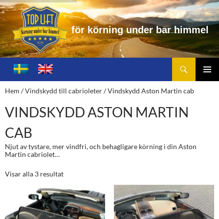
f
ö
r
k
ö
r
n
i
n
g
u
n
d
e
r
b
a
r
h
i
m
m
e
l
Sök
Toplift.se – för körning under bar himmel
HOPPA
TILL
PRIMÄ
Hem
/
Vindskydd till cabrioleter
/ Vindskydd Aston Martin cab
INNEHÅLL
MENY
VINDSKYDD ASTON MARTIN
CAB
Njut av tystare, mer vindfri, och behagligare körning i din Aston
Martin cabriolet…
Visar alla 3 resultat