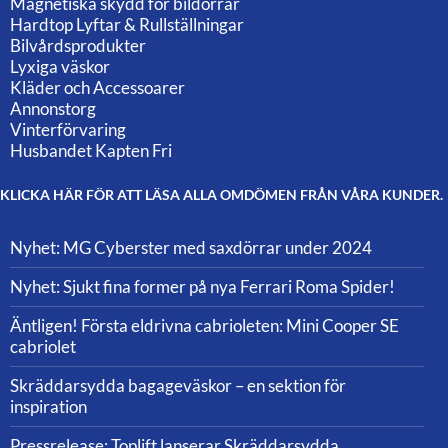
Magnetiska skydd för bildörrar
Hardtop Lyftar & Rullställningar
Bilvårdsprodukter
Lyxiga väskor
Kläder och Accessoarer
Annonstorg
Vinterförvaring
Husbandet Kapten Fri
KLICKA HÄR FÖR ATT LÄSA ALLA OMDÖMEN FRÅN VÅRA KUNDER.
Nyhet: MG Cyberster med saxdörrar under 2024
Nyhet: Sjukt fina former på nya Ferrari Roma Spider!
Äntligen! Första eldrivna cabrioleten: Mini Cooper SE
cabriolet
Skräddarsydda bagageväskor – en sektion för
inspiration
Pressrelease: Toplift lanserar Skräddarsydda