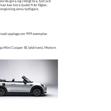
orde göra sig riktigt bra, tyst och
 man kan höra ljudet från fåglar,
omgivning ännu tydligare.
änsad upplaga om 999 exemplar.
ga Mini Cooper SE (eldriven). Motorn