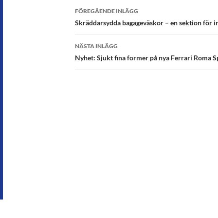
Inläggsnavigering
FÖREGÅENDE INLÄGG
Skräddarsydda bagageväskor – en sektion för i
NÄSTA INLÄGG
Nyhet: Sjukt fina former på nya Ferrari Roma S