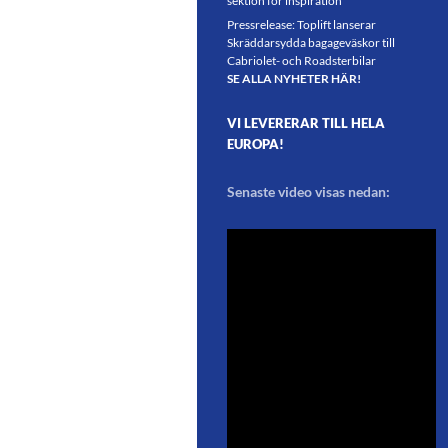
sektion för inspiration
Pressrelease: Toplift lanserar
Skräddarsydda bagageväskor till
Cabriolet- och Roadsterbilar
SE ALLA NYHETER HÄR!
VI LEVERERAR TILL HELA
EUROPA!
Senaste video visas nedan: