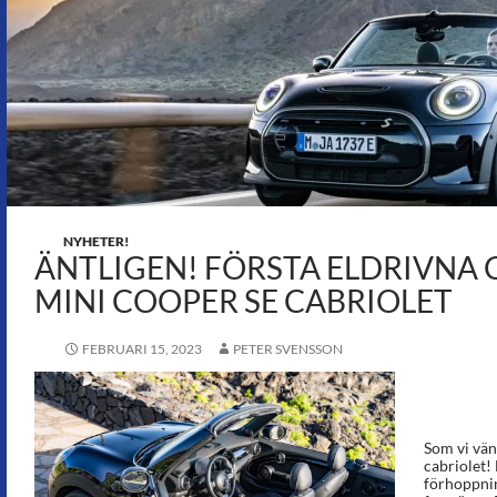
NYHETER!
ÄNTLIGEN! FÖRSTA ELDRIVNA 
MINI COOPER SE CABRIOLET
FEBRUARI 15, 2023
PETER SVENSSON
Som vi vän
cabriolet!
förhoppnin