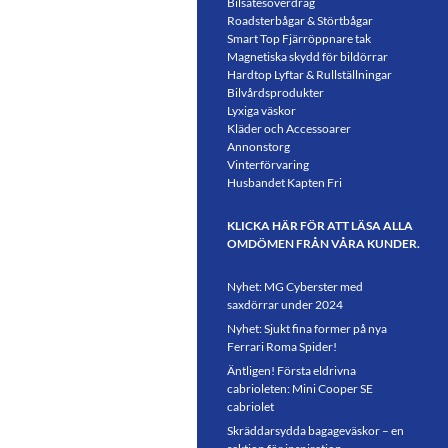
Bilsätesöverdrag
Roadsterbågar & Störtbågar
Smart Top Fjärröppnare tak
Magnetiska skydd för bildörrar
Hardtop Lyftar & Rullställningar
Bilvårdsprodukter
Lyxiga väskor
Kläder och Accessoarer
Annonstorg
Vinterförvaring
Husbandet Kapten Fri
KLICKA HÄR FÖR ATT LÄSA ALLA
OMDÖMEN FRÅN VÅRA KUNDER.
Nyhet: MG Cyberster med
saxdörrar under 2024
Nyhet: Sjukt fina former på nya
Ferrari Roma Spider!
Äntligen! Första eldrivna
cabrioleten: Mini Cooper SE
cabriolet
Skräddarsydda bagageväskor – en