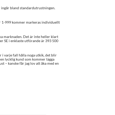
er ingår bland standardutrustningen.
er 1-999 kommer markeras individuellt
a marknaden. Det är inte heller klart
er SE i enklaste utförande är 393 500
 varje fall hålla noga utkik, det blir
i en lycklig kund som kommer lägga
st – kanske får jag lov att åka med en