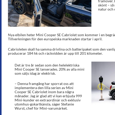
framöver. B
skönt – så
natur och 
Nya elbilen heter Mini Cooper SE Cabriolet som kommer i en begr
Tillverkningen för den europeiska marknaden startar i april.
Cabrioleten skall ha samma drivlina och batteripaket som den vanli
producerar 184 hk och räckvidden är upp till 201 kilometer.
Det är tre år sedan som den helelektriska
Mini Cooper SE lanserades. 20% av alla mini
som säljs idag är elektrisk.
– Denna framgång har sporrat oss att
implementera den lilla serien av Mini
Cooper SE Cabriolet inom bara några
månader. Jag är glad att vi kan erbjuda 999
Mini-kunder en extraordinär och exklusiv
utomhus-gokartkänsla, säger Stefanie
Wurst, chef för Mini-varumärket.