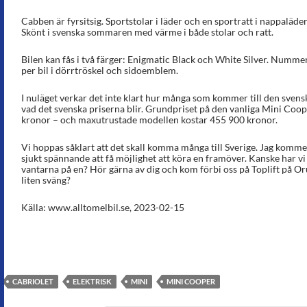
Cabben är fyrsitsig. Sportstolar i läder och en sportratt i nappaläd
Skönt i svenska sommaren med värme i både stolar och ratt.
Bilen kan fås i två färger: Enigmatic Black och White Silver. Numm
per bil i dörrtröskel och sidoemblem.
I nuläget verkar det inte klart hur många som kommer till den svensk
vad det svenska priserna blir. Grundpriset på den vanliga Mini Coop
kronor – och maxutrustade modellen kostar 455 900 kronor.
Vi hoppas såklart att det skall komma många till Sverige. Jag kommer i
sjukt spännande att få möjlighet att köra en framöver. Kanske har v
vantarna på en? Hör gärna av dig och kom förbi oss på Toplift på Oru
liten sväng?
Källa: www.alltomelbil.se, 2023-02-15
CABRIOLET
ELEKTRISK
MINI
MINI COOPER