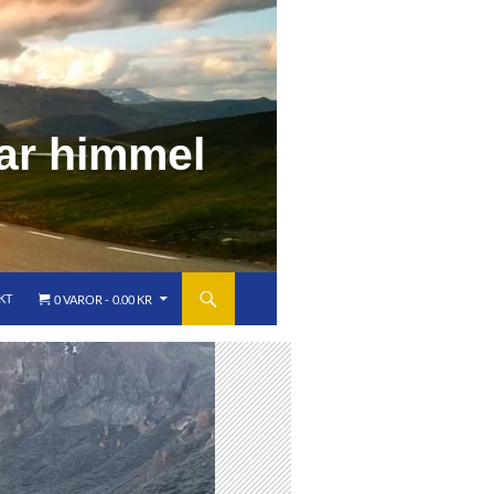
a
r
h
i
m
m
e
l
KT
0 VAROR
0.00 KR