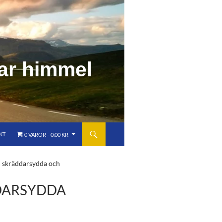
KT
0 VAROR
0.00 KR
– skräddarsydda och
DARSYDDA