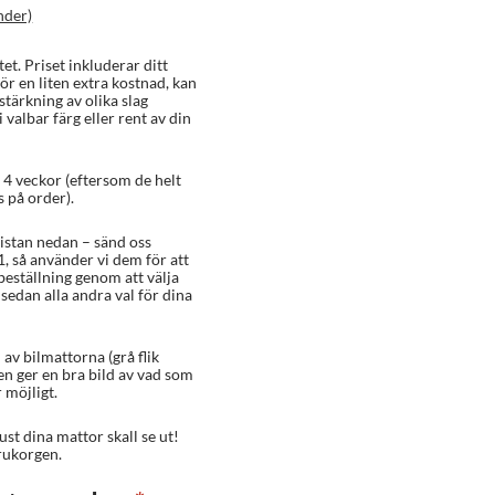
nder)
et. Priset inkluderar ditt
ör en liten extra kostnad, kan
örstärkning av olika slag
 valbar färg eller rent av din
 4 veckor (eftersom de helt
 på order).
listan nedan – sänd oss
1, så använder vi dem för att
beställning genom att välja
 sedan alla andra val för dina
av bilmattorna (grå flik
en ger en bra bild av vad som
 möjligt.
ust dina mattor skall se ut!
rukorgen.