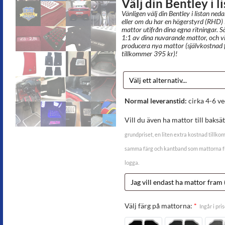
Välj din Bentley i 
Vänligen välj din Bentley i listan neda
eller om du har en högerstyrd (RHD)
mattor utifrån dina egna ritningar. S
1:1 av dina nuvarande mattor, och v
producera nya mattor (självkostnad f
tillkommer 395 kr)!
Normal leveranstid:
cirka 4-6 ve
Vill du även ha mattor till baksä
grundpriset, en liten extra kostnad tillko
samma färg och kantband som mattorna fra
logga.
Välj färg på mattorna:
*
Ingår i pris