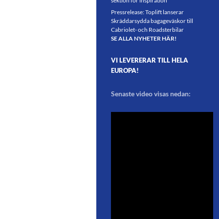
sektion för inspiration
Pressrelease: Toplift lanserar
Skräddarsydda bagageväskor till
Cabriolet- och Roadsterbilar
SE ALLA NYHETER HÄR!
VI LEVERERAR TILL HELA
EUROPA!
Senaste video visas nedan: