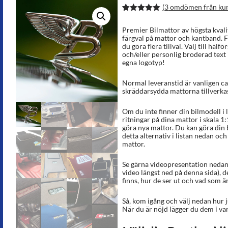
(
3
omdömen från ku
Betygsatt
6
5.00
av 5
Premier Bilmattor av högsta kvalit
baserat på
färgval på mattor och kantband. F
kundrecens
du göra flera tillval. Välj till hälf
ioner
och/eller personlig broderad text i
egna logotyp!
Normal leveranstid är vanligen ca
skräddarsydda mattorna tillverkas
Om du inte finner din bilmodell i 
ritningar på dina mattor i skala 1:
göra nya mattor. Du kan göra din 
detta alternativ i listan nedan och
mattor.
Se gärna videopresentation nedan 
video längst ned på denna sida), d
finns, hur de ser ut och vad som är
Så, kom igång och välj nedan hur j
När du är nöjd lägger du dem i va