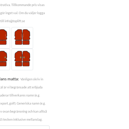
ustrativa. Tillkommande pris visas
 gör inget val. Om du väljer logga
ill info@toplift.se
dans matta:
Vänligen skriv in
äl är vi begränsade att erbjuda
uderar tillverkares namn (e.g.
xport, golf). Generiska namn (e.g.
e av ovan begränsning och kan alltså
5 tecken inklusive mellanslag.