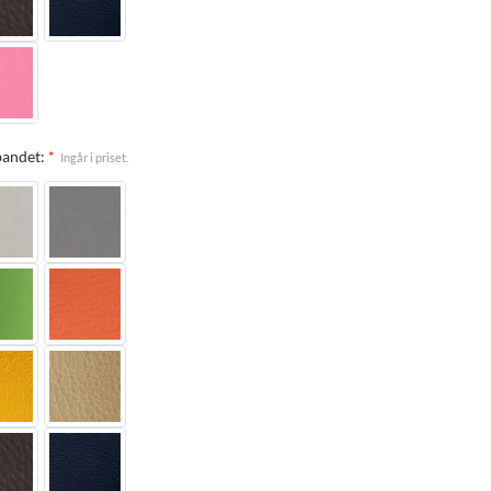
andet:
*
Ingår i priset.