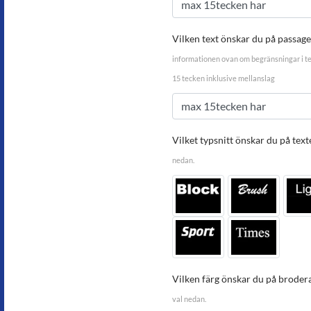
Vilken text önskar du på passag
informationen ovan om begränsningar i t
15 tecken inklusive mellanslag
Vilket typsnitt önskar du på text
nedan.
Vilken färg önskar du på broder
val nedan.