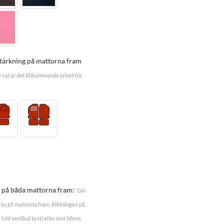
stärkning på mattorna fram
e val är det tillkommande priset för
a, på båda mattorna fram:
Gör
ceras på mattorna fram. Riktningen på
(vid vertikal text) eller mot bilens