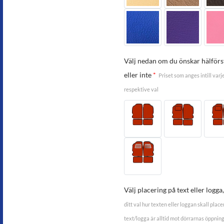
Välj nedan om du önskar hälför
eller inte
*
Priset som anges intill varj
respektive val
Välj placering på text eller logg
ditt val hur texten eller loggan skall pla
text/logga är alltid mot dörrarnas öppning 