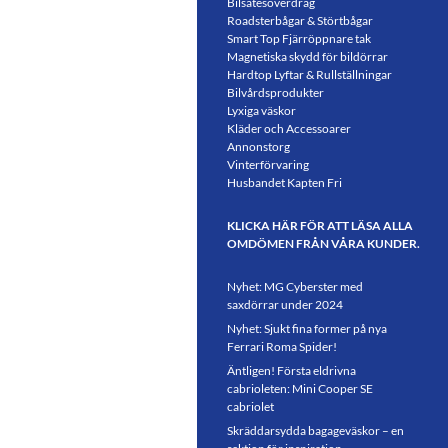
Bilsätesöverdrag
Roadsterbågar & Störtbågar
Smart Top Fjärröppnare tak
Magnetiska skydd för bildörrar
Hardtop Lyftar & Rullställningar
Bilvårdsprodukter
Lyxiga väskor
Kläder och Accessoarer
Annonstorg
Vinterförvaring
Husbandet Kapten Fri
KLICKA HÄR FÖR ATT LÄSA ALLA
OMDÖMEN FRÅN VÅRA KUNDER.
Nyhet: MG Cyberster med
saxdörrar under 2024
Nyhet: Sjukt fina former på nya
Ferrari Roma Spider!
Äntligen! Första eldrivna
cabrioleten: Mini Cooper SE
cabriolet
Skräddarsydda bagageväskor – en