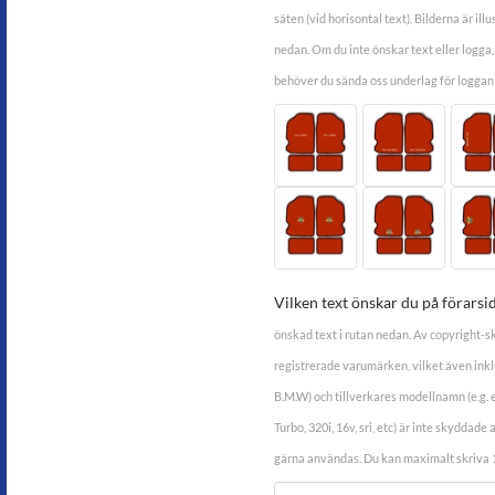
säten (vid horisontal text). Bilderna är ill
nedan. Om du inte önskar text eller logga,
behöver du sända oss underlag för loggan t
Vilken text önskar du på förarsi
önskad text i rutan nedan. Av copyright-sk
registrerade varumärken, vilket även inkl
B.M.W) och tillverkares modellnamn (e.g. e
Turbo, 320i, 16v, sri, etc) är inte skyddad
gärna användas. Du kan maximalt skriva 1