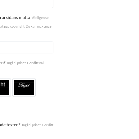
erarsidans matta
Vänligen se
ext pga copyright. Du kan max ange
en?
Ingår i priset. Gör ditt val
ade texten?
Ingår i priset. Gör ditt