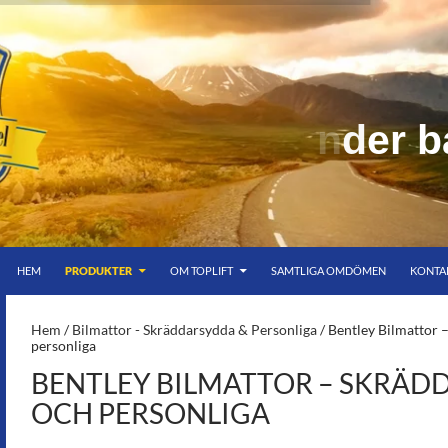
HOPPA TILL INNEHÅLL
er bar himmel
HEM
PRODUKTER
OM TOPLIFT
SAMTLIGA OMDÖMEN
KONTA
S-
Hem
/
Bilmattor - Skräddarsydda & Personliga
/ Bentley Bilmattor 
personliga
BENTLEY BILMATTOR – SKRÄD
OCH PERSONLIGA