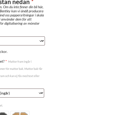
listan nedan
*
n. Om du inte finner din bil här,
 Bentley kan vi ändå producera
änd oss pappersritningar i skala
i använder dem för att
ör digitalisering av mönster
ckor.
tet?
*
Mattor fram ingår i
mmer för mattor bak. Mattor bak får
m och kan ej fås med text eller
et.