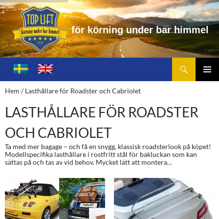
f
ö
r
k
ö
r
n
i
n
g
u
n
d
e
r
b
a
r
h
i
m
m
e
l
Sök
Toplift.se – för körning under bar himmel
HOPPA
TILL
PRIMÄ
Hem
/ Lasthållare för Roadster och Cabriolet
INNEHÅLL
MENY
LASTHÅLLARE FÖR ROADSTER
OCH CABRIOLET
Ta med mer bagage – och få en snygg, klassisk roadsterlook på köpet!
Modellspecifika lasthållare i rostfritt stål för bakluckan som kan
sättas på och tas av vid behov. Mycket lätt att montera…