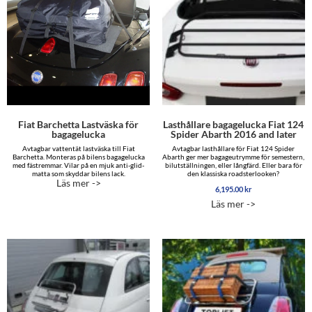
Fiat Barchetta Lastväska för
Lasthållare bagagelucka Fiat 124
bagagelucka
Spider Abarth 2016 and later
Avtagbar vattentät lastväska till Fiat
Avtagbar lasthållare för Fiat 124 Spider
Barchetta. Monteras på bilens bagagelucka
Abarth ger mer bagageutrymme för semestern,
med fästremmar. Vilar på en mjuk anti-glid-
bilutställningen, eller långfärd. Eller bara för
matta som skyddar bilens lack.
den klassiska roadsterlooken?
Läs mer ->
6,195.00
kr
Läs mer ->