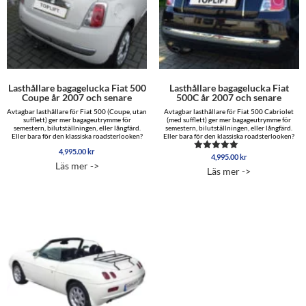
Lasthållare bagagelucka Fiat 500
Lasthållare bagagelucka Fiat
Coupe år 2007 och senare
500C år 2007 och senare
Avtagbar lasthållare för Fiat 500 (Coupe, utan
Avtagbar lasthållare för Fiat 500 Cabriolet
sufflett) ger mer bagageutrymme för
(med sufflett) ger mer bagageutrymme för
semestern, bilutställningen, eller långfärd.
semestern, bilutställningen, eller långfärd.
Eller bara för den klassiska roadsterlooken?
Eller bara för den klassiska roadsterlooken?
4,995.00
kr
4,995.00
kr
Betygsatt
Läs mer ->
5.00
Läs mer ->
av 5