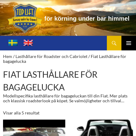
f
ö
r
k
ö
r
n
i
n
g
u
n
d
e
r
b
a
r
h
i
m
m
e
l
Sök
Toplift.se – för körning under bar himmel
HOPPA
TILL
PRIMÄ
Hem
/
Lasthållare för Roadster och Cabriolet
/ Fiat Lasthållare för
INNEHÅLL
MENY
bagagelucka
FIAT LASTHÅLLARE FÖR
BAGAGELUCKA
Modellspecifika lasthållare för bagageluckan till din Fiat. Mer plats
och klassisk roadsterlook på köpet. Se valmöjligheter och tillval…
Visar alla 5 resultat