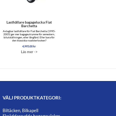
Lasthållare bagagelucka Fiat
Barchetta
Avtagbar lasthållare för Fiat Barchetta (1995-
2005) ger mer bagageutrymme för semestern,
bilutställningen, eller långfärd. Eller bara för
den klassiska roadsterlooken?
4,995.00
kr
Läs mer ->
VÄLJ PRODUKTKATEGORI:
Biltäcken, Bilkapell
Skräddarsydda bagageväskor