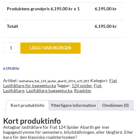
Produktens grundpris
6,195.00
kr x 1
6,195.00
kr
Totalt
6,195.00
kr
Lasthållare
LÄGG I VARUKORGEN
bagagelucka
Fiat
124
Spider
6,195.00
kr
Abarth
2016
and
Artikel:
Kategori:
Fiat
lasthallare_fiat_124_spider_abarth_2016_scf1_001
later
Lasthållare för bagagelucka
Taggar:
124 spider
,
Fiat
,
mängd
Lasthållare
,
Lasthållare bagagelucka
,
Roadster
Kort produktinfo
Ytterligare information
Omdömen (0)
Kort produktinfo
Avtagbar lasthållare för Fiat 124 Spider Abarth ger mer
bagageutrymme för semestern, bilutställningen, eller långfärd. Eller
bara för den klassiska roadsterlooken?