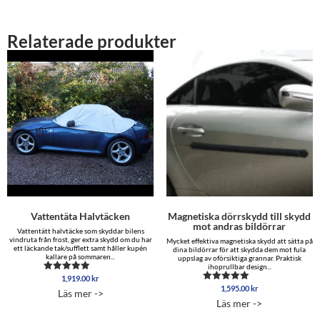
Relaterade produkter
Vattentäta Halvtäcken
Magnetiska dörrskydd till skydd
mot andras bildörrar
Vattentätt halvtäcke som skyddar bilens
vindruta från frost, ger extra skydd om du har
Mycket effektiva magnetiska skydd att sätta på
ett läckande tak/sufflett samt håller kupén
dina bildörrar för att skydda dem mot fula
kallare på sommaren...
uppslag av oförsiktiga grannar. Praktisk
ihoprullbar design...
1,919.00
kr
Betygsatt
4.88
1,595.00
kr
Betygsatt
Läs mer ->
av 5
4.96
Läs mer ->
av 5