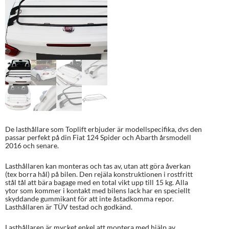
De lasthållare som Toplift erbjuder är modellspecifika, dvs den
passar perfekt på din Fiat 124 Spider och Abarth årsmodell
2016 och senare.
Lasthållaren kan monteras och tas av, utan att göra åverkan
(tex borra hål) på bilen. Den rejäla konstruktionen i rostfritt
stål tål att bära bagage med en total vikt upp till 15 kg. Alla
ytor som kommer i kontakt med bilens lack har en speciellt
skyddande gummikant för att inte åstadkomma repor.
Lasthållaren är TÜV testad och godkänd.
Lasthållaren är mycket enkel att montera med hjälp av