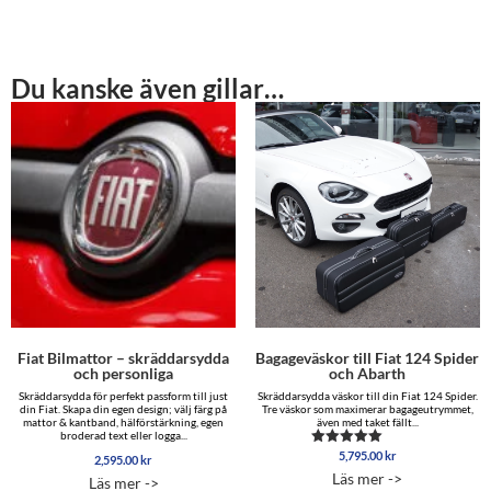
Du kanske även gillar…
Fiat Bilmattor – skräddarsydda
Bagageväskor till Fiat 124 Spider
och personliga
och Abarth
Skräddarsydda för perfekt passform till just
Skräddarsydda väskor till din Fiat 124 Spider.
din Fiat. Skapa din egen design; välj färg på
Tre väskor som maximerar bagageutrymmet,
mattor & kantband, hälförstärkning, egen
även med taket fällt...
broderad text eller logga...
5,795.00
kr
Betygsatt
2,595.00
kr
5.00
Läs mer ->
Läs mer ->
av 5