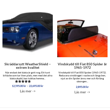
Skräddarsytt WeatherShield –
Vindskydd till Fiat 850 Spider år
extrem kvalitet
1965-1972
När endast det bästa är gott nog. Ett tunt
Vindskydd till Fiat 850 Spider (1965-1972).
biltäcke som tar liten plats, men med det allra
Reducera vinddraget i nacke och längs ben,
bästa skydd, kan tvättas hemma...
njut av din Spider ännu mer och förläng
säsongen...
Prisintervall:
–
12,595.00
kr
22,695.00
kr
Betygsatt
2,895.00
kr
12,595.00 kr
5.00
Läs mer ->
Läs mer ->
av 5
till
22,695.00 kr