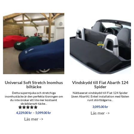
Universal Soft Stretch Inomhus
Vindskydd till Fiat Abarth 124
biltäcke
Spider
Detta supermjuka och stretchiga
Nätbaserat vindskydd till Fiat 124 Spider
inomhustäcke är den perfekta lösningen om
(även Abarth). Enkel installation med fästen
du inte önskar ett lite mer kostsamt
runt störtbågarna...
skräddarsytt täcke...
3,095.00
kr
Prisintervall:
–
Läs mer ->
4,229.00
kr
5,099.00
kr
Betygsatt
4,229.00 kr
4.96
Läs mer ->
av 5
till
5,099.00 kr