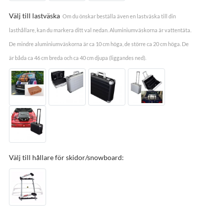
Välj till lastväska
Om du önskar beställa även en lastväska till din
lasthållare, kan du markera ditt val nedan. Aluminiumväskorna är vattentäta.
De mindre aluminiumväskorna är ca 10 cm höga, de större ca 20 cm höga. De
är båda ca 46 cm breda och ca 40 cm djupa (liggandes ned).
Välj till hållare för skidor/snowboard: