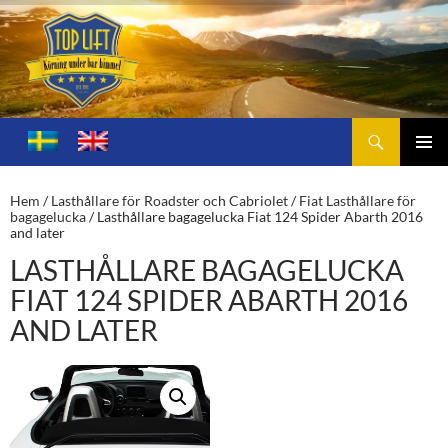
Sök
Toplift.se – för körning under bar himmel
HOPPA
TILL
PRIMÄ
INNEHÅLL
MENY
Hem
/
Lasthållare för Roadster och Cabriolet
/
Fiat Lasthållare för
bagagelucka
/ Lasthållare bagagelucka Fiat 124 Spider Abarth 2016
and later
LASTHÅLLARE BAGAGELUCKA
FIAT 124 SPIDER ABARTH 2016
AND LATER