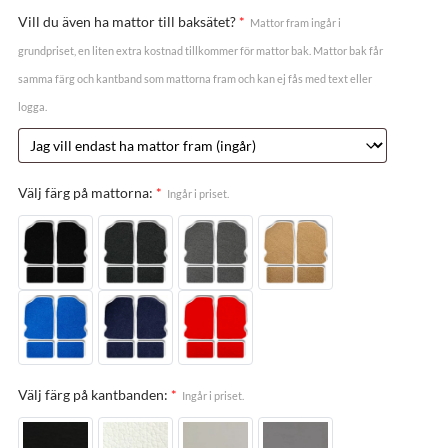
Vill du även ha mattor till baksätet?
*
Mattor fram ingår i
grundpriset, en liten extra kostnad tillkommer för mattor bak. Mattor bak får
samma färg och kantband som mattorna fram och kan ej fås med text eller
logga.
Välj färg på mattorna:
*
Ingår i priset.
Välj färg på kantbanden:
*
Ingår i priset.