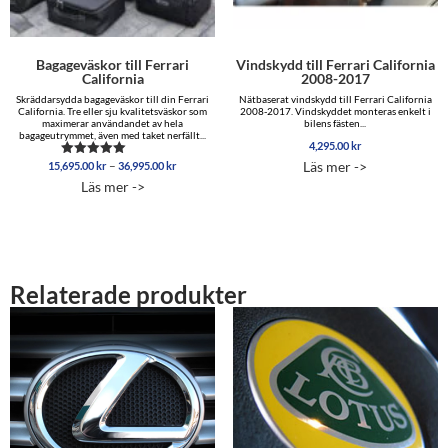
Bagageväskor till Ferrari
Vindskydd till Ferrari California
California
2008-2017
Skräddarsydda bagageväskor till din Ferrari
Nätbaserat vindskydd till Ferrari California
California. Tre eller sju kvalitetsväskor som
2008-2017. Vindskyddet monteras enkelt i
maximerar användandet av hela
bilens fästen...
bagageutrymmet, även med taket nerfällt...
4,295.00
kr
Prisintervall:
–
Läs mer ->
15,695.00
kr
36,995.00
kr
Betygsatt
15,695.00 kr
5.00
Läs mer ->
av 5
till
36,995.00 kr
Relaterade produkter