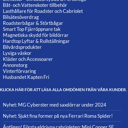
Båt- och Vattenskoter tillbehör
Lasthållare för Roadster och Cabriolet
Bilsätesöverdrag
Roadsterbågar & Störtbågar
Smart Top Fjärröppnare tak
Magnetiska skydd för bildörrar
Hardtop Lyftar & Rullställningar
Bilvårdsprodukter
Lyxiga väskor
Kläder och Accessoarer
Annonstorg
Vinterförvaring
Husbandet Kapten Fri
KLICKA HÄR FÖR ATT LÄSA ALLA OMDÖMEN FRÅN VÅRA KUNDER.
Nyhet: MG Cyberster med saxdörrar under 2024
Nyhet: Sjukt fina former på nya Ferrari Roma Spider!
Äntligen! Första eldrivna cabrioleten: Mini Cooper SE