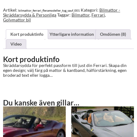
mängd
Artikel:
Kategori:
Bilmattor -
bilmattor_ferrari_fleramodeller_tyg_sauf_001
Skräddarsydda & Personliga
Taggar:
Bilmattor
,
Ferrari
,
Golvmattor bil
Kort produktinfo
Ytterligare information
Omdömen (8)
Video
Kort produktinfo
Skräddarsydda för perfekt passform till just din Ferrari. Skapa din
egen design; välj färg på mattor & kantband, hälförstärkning, egen
broderad text eller logga…
Du kanske även gillar…