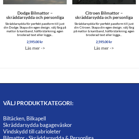
Dodge Bilmattor –
Citroen Bilmattor –
skräddarsydda och personliga
skräddarsydda och personliga
Skräddarsydda för perfekt passform till just
Skräddarsydda för perfekt passform till just
din Dodge. Skapa din egen design; välj färg på
din Citroen. Skapa din egen design; välj färg
mattor & kantband, hälförstärkning, egen
på mattor & kantband, hälförstärkning, egen
broderad text eller logga...
broderad text eller logga...
2,595.00
kr
2,595.00
kr
Läs mer ->
Läs mer ->
VÄLJ PRODUKTKATEGORI:
Biltäcken, Bilkapell
Skräddarsydda bagageväskor
Vindskydd till cabrioleter
Bilmattor - Skräddarsydda & Personliga