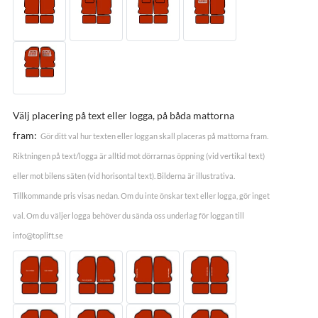
Välj placering på text eller logga, på båda mattorna
fram:
Gör ditt val hur texten eller loggan skall placeras på mattorna fram.
Riktningen på text/logga är alltid mot dörrarnas öppning (vid vertikal text)
eller mot bilens säten (vid horisontal text). Bilderna är illustrativa.
Tillkommande pris visas nedan. Om du inte önskar text eller logga, gör inget
val. Om du väljer logga behöver du sända oss underlag för loggan till
info@toplift.se