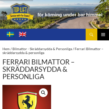
f
ö
r
k
ö
r
n
i
n
g
u
n
d
e
r
b
a
r
h
i
m
m
e
l
Sök
Toplift.se – för körning under bar himmel
HOPPA
TILL
PRIMÄ
INNEHÅLL
MENY
Hem
/
Bilmattor - Skräddarsydda & Personliga
/ Ferrari Bilmattor –
skräddarsydda & personliga
FERRARI BILMATTOR –
SKRÄDDARSYDDA &
PERSONLIGA