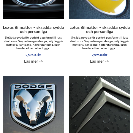
Lexus Bilmattor – skräddarsydda
Lotus Bilmattor – skräddarsydda
och personliga
och personliga
Skräddarsydda för perfekt passform till just
Skräddarsydda för perfekt passform till just
din Lexus. Skapa din egen design; välj färg på
din Lotus. Skapa din egen design; välj färg på
mattor & kantband, hälförstärkning, egen
mattor & kantband, hälförstärkning, egen
broderad text eller logga...
broderad text eller logga...
2,595.00
kr
2,595.00
kr
Läs mer ->
Läs mer ->