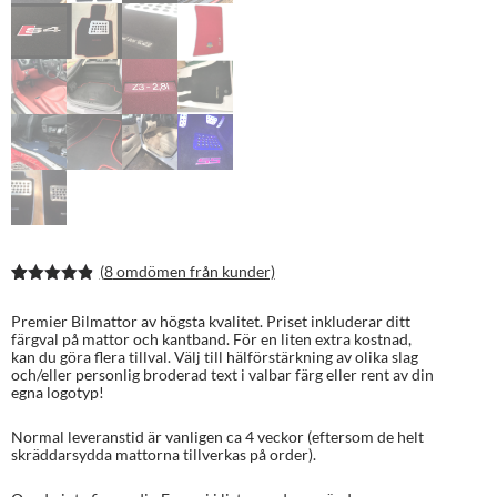
(
8
omdömen från kunder)
Betygsatt
13
4.85
av 5
Premier Bilmattor av högsta kvalitet. Priset inkluderar ditt
baserat på
färgval på mattor och kantband. För en liten extra kostnad,
kundrecens
kan du göra flera tillval. Välj till hälförstärkning av olika slag
ioner
och/eller personlig broderad text i valbar färg eller rent av din
egna logotyp!
Normal leveranstid är vanligen ca 4 veckor (eftersom de helt
skräddarsydda mattorna tillverkas på order).