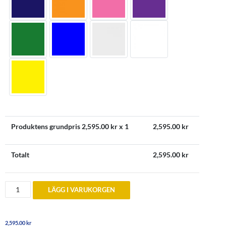
Produktens grundpris
2,595.00
kr x 1
2,595.00
kr
Totalt
2,595.00
kr
Ferrari
LÄGG I VARUKORGEN
Bilmattor
-
skräddarsydda
&
2,595.00
kr
personliga