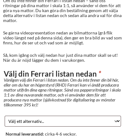
Om du inte finner din Ferrari i listan nedan – sänd oss
ritningar på dina mattor i skala 1:1, så använder vi dem för att
göra nya mattor. Du kan göra din beställning genom att välja
detta alternativ i listan nedan och sedan alla andra val för dina
mattor.
Se gärna videopresentation nedan av bilmattorna (grå flik
video längst ned på denna sida), den ger en bra bild av vad som
finns, hur de ser ut och vad som är möjligt.
Så, kom igång och välj nedan hur just dina mattor skall se ut!
När du är nöjd lägger du dem i varukorgen.
Välj din Ferrari listan nedan
*
Vänligen välj din Ferrari i listan nedan. Om du inte finner din bil här,
eller om du har en högerstyrd (RHD) Ferrari kan vi ändå producera
mattor utifrån dina egna ritningar. Sänd oss pappersritningar i skala
1:1 av dina nuvarande mattor, och vi använder dem för att
producera nya mattor (självkostnad för digitalisering av mönster
tillkommer 395 kr)!
Normal leveranstid:
cirka 4-6 veckor.