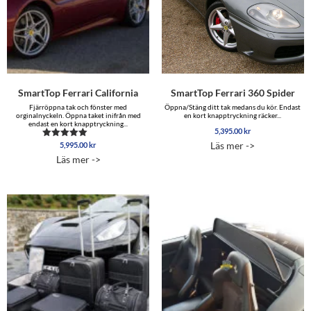
SmartTop Ferrari California
SmartTop Ferrari 360 Spider
Fjärröppna tak och fönster med
Öppna/Stäng ditt tak medans du kör. Endast
orginalnyckeln. Öppna taket inifrån med
en kort knapptryckning räcker...
endast en kort knapptryckning...
5,395.00
kr
Läs mer ->
5,995.00
kr
Betygsatt
5.00
Läs mer ->
av 5