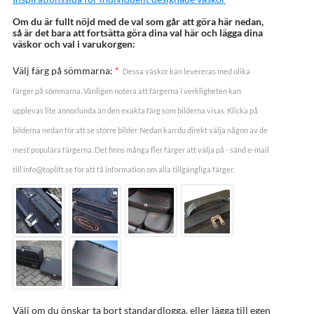
Om du är fullt nöjd med de val som går att göra här nedan,
så är det bara att fortsätta göra dina val här och lägga dina
väskor och val i varukorgen:
Välj färg på sömmarna:
*
Dessa väskor kan levereras med olika
färger på sömmarna. Vänligen notera att färgerna i verkligheten kan
upplevas lite annorlunda än den exakta färg som bilderna visas. Klicka på
bilderna nedan för att se större bilder. Nedan kan du direkt välja någon av de
mest populära färgerna. Det finns många fler färger att välja på - sänd e-mail
till info@toplift.se för att få information om alla tillgängliga färger.
Välj om du önskar ta bort standardlogga, eller lägga till egen