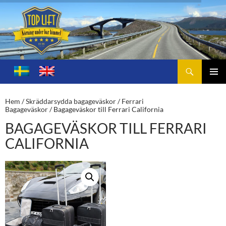
Sök
Toplift.se – för körning under bar himmel
HOPPA
TILL
PRIMÄ
INNEHÅLL
MENY
Hem
/
Skräddarsydda bagageväskor
/
Ferrari
Bagageväskor
/ Bagageväskor till Ferrari California
BAGAGEVÄSKOR TILL FERRARI
CALIFORNIA