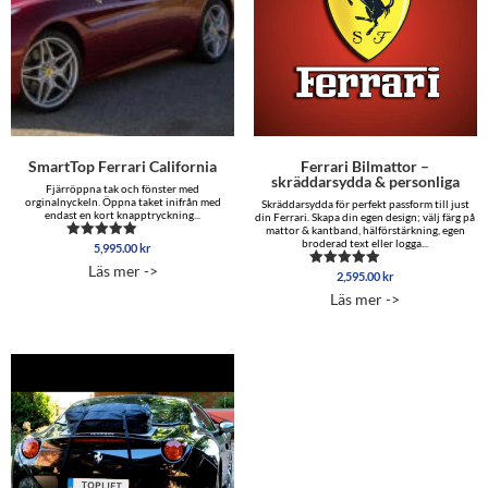
SmartTop Ferrari California
Ferrari Bilmattor –
skräddarsydda & personliga
Fjärröppna tak och fönster med
orginalnyckeln. Öppna taket inifrån med
Skräddarsydda för perfekt passform till just
endast en kort knapptryckning...
din Ferrari. Skapa din egen design; välj färg på
mattor & kantband, hälförstärkning, egen
broderad text eller logga...
5,995.00
kr
Betygsatt
5.00
Läs mer ->
av 5
2,595.00
kr
Betygsatt
4.85
Läs mer ->
av 5