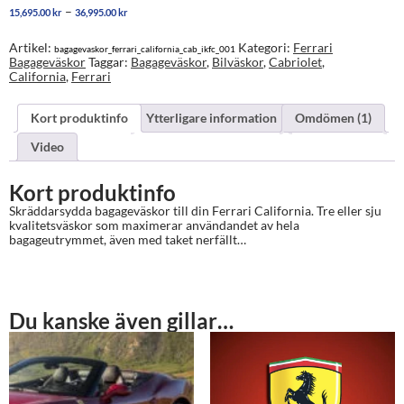
mängd
Prisintervall:
–
15,695.00
kr
36,995.00
kr
15,695.00 kr
till
Artikel:
Kategori:
Ferrari
bagagevaskor_ferrari_california_cab_ikfc_001
36,995.00 kr
Bagageväskor
Taggar:
Bagageväskor
,
Bilväskor
,
Cabriolet
,
California
,
Ferrari
Kort produktinfo
Ytterligare information
Omdömen (1)
Video
Kort produktinfo
Skräddarsydda bagageväskor till din Ferrari California. Tre eller sju
kvalitetsväskor som maximerar användandet av hela
bagageutrymmet, även med taket nerfällt…
Du kanske även gillar…