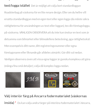
text/logga istället
Det är möjligt att välja bort standardloggan
Roadsterbag på väskorna för en lite renare design. Eller om du hellre vill
ersätta standardloggan med en egen text eller egen logga (du måste säkra
rättigheterna för användningen av text eller loggan), tex din företagslogga,
på väskorna. VÄNLIGEN OBSERVERA att du inte kan önskar en text som är
detsamma som bilmärket eller bilmodellens beteckning, pga rättighetsskäl.
Men exempelvis ditt namn, ditt registreringsnummer eller egna
företagsnamn eller liknande går alldeles utmärkt. Gör ditt val nedan.
Vänligen observera även att vissa egna loggor är ganska komplexa att göra
(många fina små detaljer), välja då komplex logga nedan.
Välj interiör färg på Ancarra fodermaterialet (väskornas
insida)
*
Du kan välja andra färger på interiöra fodermaterialet i Ancarra,