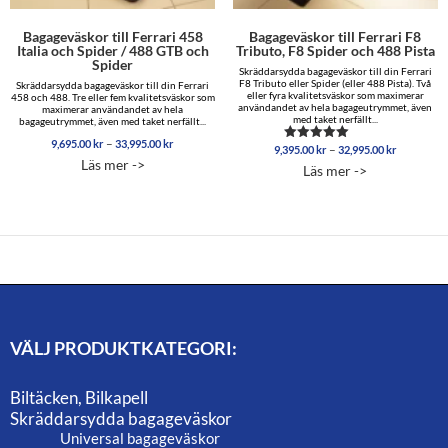
Bagageväskor till Ferrari 458
Bagageväskor till Ferrari F8
Italia och Spider / 488 GTB och
Tributo, F8 Spider och 488 Pista
Spider
Skräddarsydda bagageväskor till din Ferrari
F8 Tributo eller Spider (eller 488 Pista). Två
Skräddarsydda bagageväskor till din Ferrari
eller fyra kvalitetsväskor som maximerar
458 och 488. Tre eller fem kvalitetsväskor som
användandet av hela bagageutrymmet, även
maximerar användandet av hela
med taket nerfällt...
bagageutrymmet, även med taket nerfällt...
Prisintervall:
–
9,695.00
kr
33,995.00
kr
Prisinterva
–
9,395.00
kr
32,995.00
kr
Betygsatt
9,695.00 kr
9,395.00 
5.00
Läs mer ->
Läs mer ->
till
av 5
till
33,995.00 kr
32,995.00
VÄLJ PRODUKTKATEGORI:
Biltäcken, Bilkapell
Skräddarsydda bagageväskor
Universal bagageväskor