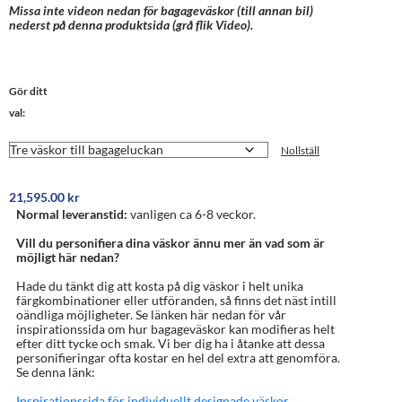
Missa inte videon nedan för bagageväskor (till annan bil)
nederst på denna produktsida (grå flik Video).
Gör ditt
val:
Nollställ
21,595.00
kr
Normal leveranstid:
vanligen ca 6-8 veckor.
Vill du personifiera dina väskor ännu mer än vad som är
möjligt här nedan?
Hade du tänkt dig att kosta på dig väskor i helt unika
färgkombinationer eller utföranden, så finns det näst intill
oändliga möjligheter. Se länken här nedan för vår
inspirationssida om hur bagageväskor kan modifieras helt
efter ditt tycke och smak. Vi ber dig ha i åtanke att dessa
personifieringar ofta kostar en hel del extra att genomföra.
Se denna länk:
Inspirationssida för individuellt designade väskor