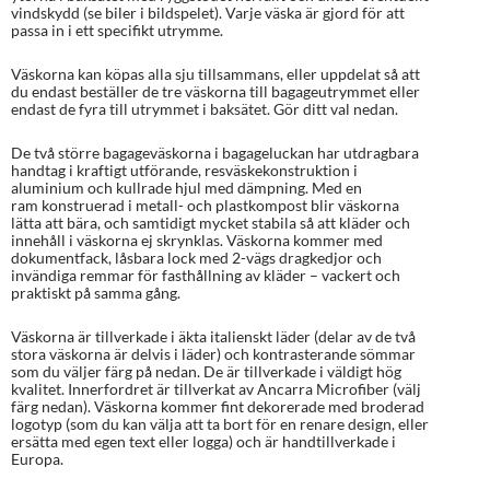
vindskydd (se biler i bildspelet). Varje väska är gjord för att
passa in i ett specifikt utrymme.
Väskorna kan köpas alla sju tillsammans, eller uppdelat så att
du endast beställer de tre väskorna till bagageutrymmet eller
endast de fyra till utrymmet i baksätet. Gör ditt val nedan.
De två större bagageväskorna i bagageluckan har utdragbara
handtag i kraftigt utförande, resväskekonstruktion i
aluminium och kullrade hjul med dämpning. Med en
ram konstruerad i metall- och plastkompost blir väskorna
lätta att bära, och samtidigt mycket stabila så att kläder och
innehåll i väskorna ej skrynklas. Väskorna kommer med
dokumentfack, låsbara lock med 2-vägs dragkedjor och
invändiga remmar för fasthållning av kläder – vackert och
praktiskt på samma gång.
Väskorna är tillverkade i äkta italienskt läder (delar av de två
stora väskorna är delvis i läder) och kontrasterande sömmar
som du väljer färg på nedan. De är tillverkade i väldigt hög
kvalitet. Innerfordret är tillverkat av Ancarra Microfiber (välj
färg nedan). Väskorna kommer fint dekorerade med broderad
logotyp (som du kan välja att ta bort för en renare design, eller
ersätta med egen text eller logga) och är handtillverkade i
Europa.