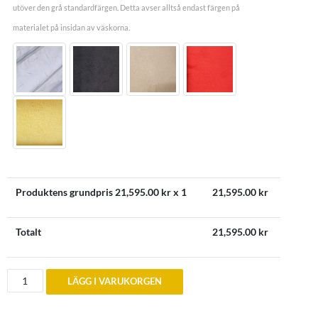
utöver den grå standardfärgen. Detta avser alltså endast färgen på
materialet på insidan av väskorna.
Produktens grundpris
21,595.00
kr x 1
21,595.00
kr
Totalt
21,595.00
kr
Bagageväskor
LÄGG I VARUKORGEN
till
Ferrari
California