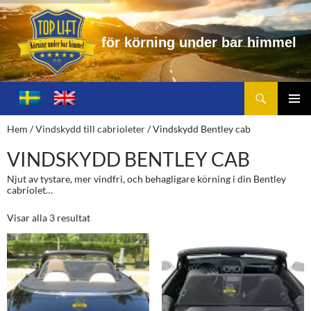
f
ö
r
k
ö
r
n
i
n
g
u
n
d
e
r
b
a
r
h
i
m
m
e
l
Sök
Toplift.se – för körning under bar himmel
HOPPA
TILL
PRIMÄ
Hem
/
Vindskydd till cabrioleter
/ Vindskydd Bentley cab
INNEHÅLL
MENY
VINDSKYDD BENTLEY CAB
Njut av tystare, mer vindfri, och behagligare körning i din Bentley
cabriolet…
Visar alla 3 resultat