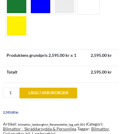
Produktens grundpris
2,595.00
kr x 1
2,595.00
kr
Totalt
2,595.00
kr
Lamborghini
LÄGG I VARUKORGEN
Bilmattor
-
skräddarsydda
och
2,595.00
kr
personliga
mängd
Artikel:
Kategori:
bilmattor_lamborghini_fleramodeller_tyg_salf_001
Bilmattor - Skräddarsydda & Personliga
Taggar:
Bilmattor
,
Golvmattor bil
,
Lamborghini