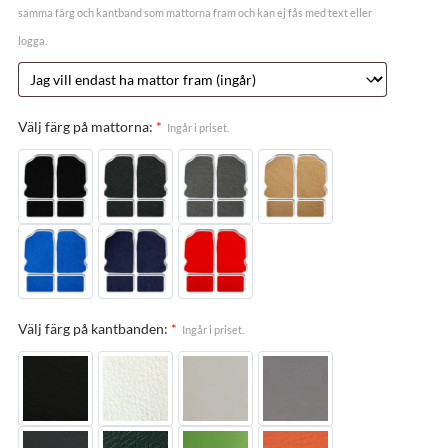
samma färg och kantband som mattorna fram och kan ej fås med text eller
logga.
Välj färg på mattorna:
*
Ingår i priset.
Välj färg på kantbanden:
*
Ingår i priset.