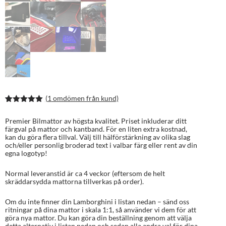
(
1
omdömen från kund)
Betygsatt
2
5.00
av 5
Premier Bilmattor av högsta kvalitet. Priset inkluderar ditt
baserat på
färgval på mattor och kantband. För en liten extra kostnad,
kundrecens
kan du göra flera tillval. Välj till hälförstärkning av olika slag
ioner
och/eller personlig broderad text i valbar färg eller rent av din
egna logotyp!
Normal leveranstid är ca 4 veckor (eftersom de helt
skräddarsydda mattorna tillverkas på order).
Om du inte finner din Lamborghini i listan nedan – sänd oss
ritningar på dina mattor i skala 1:1, så använder vi dem för att
göra nya mattor. Du kan göra din beställning genom att välja
detta alternativ i listan nedan och sedan alla andra val för dina