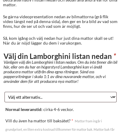
mattor.
Se gärna videopresentation nedan av bilmattorna (grå flik
video längst ned på denna sida), den ger en bra bild av vad som
finns, hur de ser ut och vad som är möjligt.
Så, kom igång och välj nedan hur just dina mattor skall se ut!
När du är nöjd lägger du dem i varukorgen.
Välj din Lamborghini listan nedan
*
Vänligen välj din Lamborghini i listan nedan. Om du inte finner din bil
här, eller om du har en högerstyrd Lamborghini kan vi ändå
producera mattor utifrån dina egna ritningar. Sänd oss
pappersritningar i skala 1:1 av dina nuvarande mattor, och vi
använder dem för att producera nya mattor!
Normal leveranstid:
cirka 4-6 veckor.
Vill du även ha mattor till baksätet?
*
Mattor fram ingår i
grundpriset, en liten extra kostnad tillkommer för mattor bak. Mattor bak får