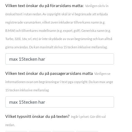
Vilken text önskar du på förarsidans matta:
Vänligen skriv in
önskad text i rutan nedan. Av copyright-skäl är vi begränsade att erbjuda
registrerade varumärken, vilket även inkluderar tillverkares namn (e.g.
B.M.W) och tillverkares modellnamn (e.g. export, golf). Generiska namn (e.g.
Turbo, 320i, 16v, sri, etc) är inte skyddade av ovan begränsning och kan alltså
gärna användas. Du kan maximalt skriva 15 tecken inklusive mellanslag.
Vilken text önskar du på passagerarsidans matta
Vänligen se
informationen ovan om begränsningar i text pga copyright. Du kan max ange
15 tecken inklusive mellanslag
Vilket typsnitt önskar du på texten?
Ingår i priset. Gör ditt val
nedan.