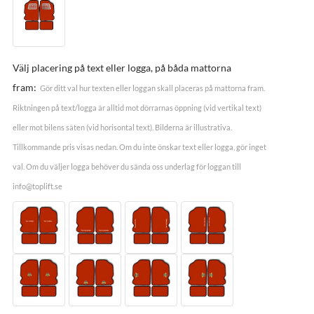
Välj placering på text eller logga, på båda mattorna
fram:
Gör ditt val hur texten eller loggan skall placeras på mattorna fram.
Riktningen på text/logga är alltid mot dörrarnas öppning (vid vertikal text)
eller mot bilens säten (vid horisontal text). Bilderna är illustrativa.
Tillkommande pris visas nedan. Om du inte önskar text eller logga, gör inget
val. Om du väljer logga behöver du sända oss underlag för loggan till
info@toplift.se