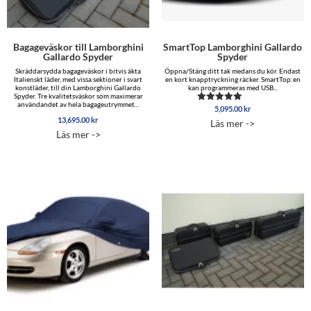
Bagageväskor till Lamborghini
SmartTop Lamborghini Gallardo
Gallardo Spyder
Spyder
Skräddarsydda bagageväskor i bitvis äkta
Öppna/Stäng ditt tak medans du kör. Endast
Italienskt läder, med vissa sektioner i svart
en kort knapptryckning räcker. SmartTop:en
konstläder, till din Lamborghini Gallardo
kan programmeras med USB...
Spyder. Tre kvalitetsväskor som maximerar
användandet av hela bagageutrymmet...
5,095.00
kr
Betygsatt
5.00
13,695.00
kr
Läs mer ->
av 5
Läs mer ->