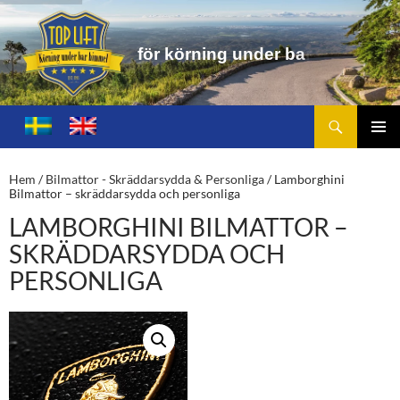
f
ö
r
k
ö
r
n
i
n
g
u
n
d
e
r
b
a
r
h
i
m
m
e
l
Sök
Toplift.se – för körning under bar himmel
HOPPA
TILL
PRIMÄ
INNEHÅLL
MENY
Hem
/
Bilmattor - Skräddarsydda & Personliga
/ Lamborghini
Bilmattor – skräddarsydda och personliga
LAMBORGHINI BILMATTOR –
SKRÄDDARSYDDA OCH
PERSONLIGA