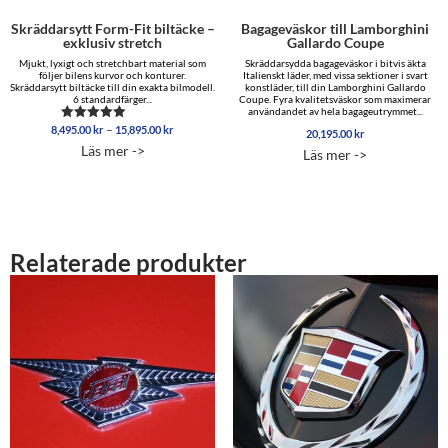
Skräddarsytt Form-Fit biltäcke –
Bagageväskor till Lamborghini
exklusiv stretch
Gallardo Coupe
Mjukt, lyxigt och stretchbart material som
Skräddarsydda bagageväskor i bitvis äkta
följer bilens kurvor och konturer.
Italienskt läder, med vissa sektioner i svart
Skräddarsytt biltäcke till din exakta bilmodell.
konstläder, till din Lamborghini Gallardo
6 standardfärger...
Coupe. Fyra kvalitetsväskor som maximerar
användandet av hela bagageutrymmet...
Prisintervall:
–
8,495.00
kr
15,895.00
kr
Betygsatt
20,195.00
kr
8,495.00 kr
5.00
Läs mer ->
Läs mer ->
av 5
till
15,895.00 kr
Relaterade produkter