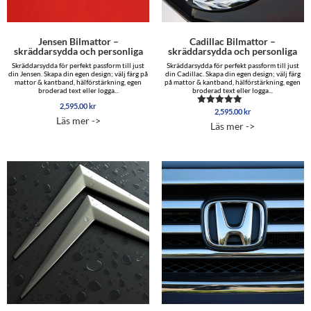
Jensen Bilmattor –
Cadillac Bilmattor –
skräddarsydda och personliga
skräddarsydda och personliga
Skräddarsydda för perfekt passform till just
Skräddarsydda för perfekt passform till just
din Jensen. Skapa din egen design; välj färg på
din Cadillac. Skapa din egen design; välj färg
mattor & kantband, hälförstärkning, egen
på mattor & kantband, hälförstärkning, egen
broderad text eller logga...
broderad text eller logga...
2,595.00
kr
2,595.00
kr
Betygsatt
Läs mer ->
5.00
Läs mer ->
av 5