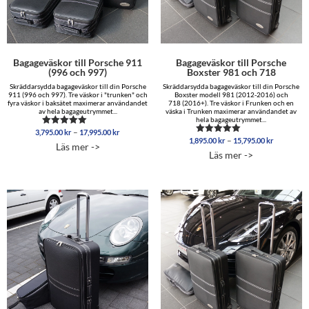
Bagageväskor till Porsche 911
Bagageväskor till Porsche
(996 och 997)
Boxster 981 och 718
Skräddarsydda bagageväskor till din Porsche
Skräddarsydda bagageväskor till din Porsche
911 (996 och 997). Tre väskor i "trunken" och
Boxster modell 981 (2012-2016) och
fyra väskor i baksätet maximerar användandet
718 (2016+). Tre väskor i Frunken och en
av hela bagageutrymmet...
väska i Trunken maximerar användandet av
hela bagageutrymmet...
Prisintervall:
–
3,795.00
kr
17,995.00
kr
Betygsatt
Prisinterva
–
3,795.00 kr
1,895.00
kr
15,795.00
kr
5.00
Betygsatt
Läs mer ->
1,895.00 
av 5
5.00
till
Läs mer ->
av 5
till
17,995.00 kr
15,795.00