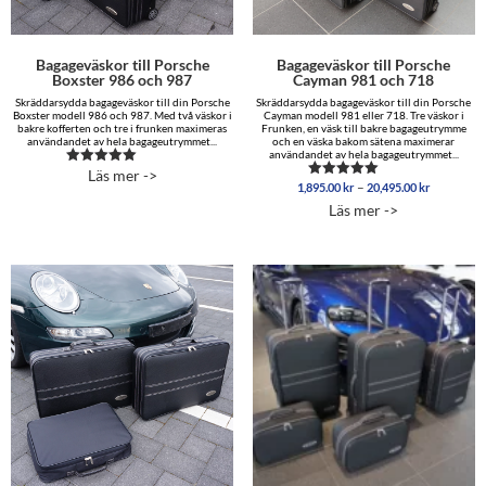
Bagageväskor till Porsche
Bagageväskor till Porsche
Boxster 986 och 987
Cayman 981 och 718
Skräddarsydda bagageväskor till din Porsche
Skräddarsydda bagageväskor till din Porsche
Boxster modell 986 och 987. Med två väskor i
Cayman modell 981 eller 718. Tre väskor i
bakre kofferten och tre i frunken maximeras
Frunken, en väsk till bakre bagageutrymme
användandet av hela bagageutrymmet...
och en väska bakom sätena maximerar
användandet av hela bagageutrymmet...
Läs mer ->
Betygsatt
Prisinterva
–
1,895.00
kr
20,495.00
kr
5.00
Betygsatt
1,895.00 
av 5
5.00
Läs mer ->
av 5
till
20,495.00