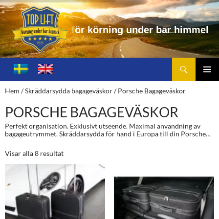
r
n
i
n
g
u
n
d
e
r
b
a
r
h
i
m
m
e
l
Sök
Toplift.se – för körning under bar himmel
HOPPA
TILL
PRIMÄ
Hem
/
Skräddarsydda bagageväskor
/ Porsche Bagageväskor
INNEHÅLL
MENY
PORSCHE BAGAGEVÄSKOR
Perfekt organisation. Exklusivt utseende. Maximal användning av
bagageutrymmet. Skräddarsydda för hand i Europa till din Porsche…
Visar alla 8 resultat