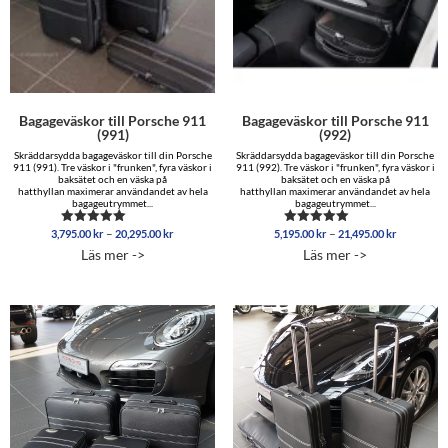
Bagageväskor till Porsche 911
Bagageväskor till Porsche 911
(991)
(992)
Skräddarsydda bagageväskor till din Porsche
Skräddarsydda bagageväskor till din Porsche
911 (991). Tre väskor i "frunken", fyra väskor i
911 (992). Tre väskor i "frunken", fyra väskor i
baksätet och en väska på
baksätet och en väska på
hatthyllan maximerar användandet av hela
hatthyllan maximerar användandet av hela
bagageutrymmet...
bagageutrymmet...
Prisintervall:
Prisinterva
–
–
3,795.00
kr
20,295.00
kr
5,195.00
kr
21,495.00
kr
Betygsatt
Betygsatt
3,795.00 kr
5,195.00 
5.00
5.00
Läs mer ->
Läs mer ->
av 5
av 5
till
till
20,295.00 kr
21,495.00