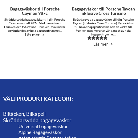
Bagageväskor till Porsche
Bagageväskor till Porsche Taycan
Cayman 987c
inklusive Cross Turismo
Skräddarsydda bagageväskor till din Porsche
Skräddarsydda bagageväskor till din Porsche
Cayman modell 987c. Med tre väskor i
Taycan (inklusive Cross Turismo). Fyra väskor
Frunken och två väskor i Trunken, maximerar
till bakre bagageutrymme och en väska till
användandet av hela bagageutrymmet...
frunken maximerar användandet av hela
Läs mer ->
bagageutrymmet...
Läs mer ->
Betygsatt
5.00
av 5
VÄLJ PRODUKTKATEGORI:
Biltäcken, Bilkapell
Skräddarsydda bagageväskor
Universal bagageväskor
Alpine Bagageväskor