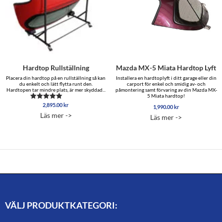
Hardtop Rullställning
Mazda MX-5 Miata Hardtop Lyft
Placera din hardtop på en rullställning så kan
Installera en hardtoplyft i ditt garage eller din
du enkelt och lätt flytta runt den.
carport för enkel och smidig av- och
Hardtopen tar mindre plats, är mer skyddad...
påmontering samt förvaring av din Mazda MX-
5 Miata hardtop!
2,895.00
kr
Betygsatt
1,990.00
kr
5.00
Läs mer ->
Läs mer ->
av 5
VÄLJ PRODUKTKATEGORI: