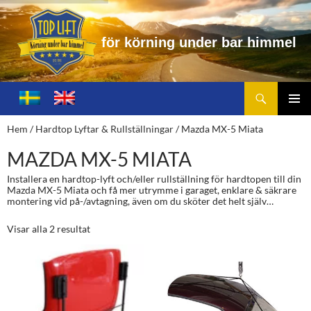
f
ö
r
k
ö
r
n
i
n
g
u
n
d
e
r
b
a
r
h
i
m
m
e
l
Sök
Toplift.se – för körning under bar himmel
HOPPA
TILL
PRIMÄ
Hem
/
Hardtop Lyftar & Rullställningar
/ Mazda MX-5 Miata
INNEHÅLL
MENY
MAZDA MX-5 MIATA
Installera en hardtop-lyft och/eller rullställning för hardtopen till din
Mazda MX-5 Miata och få mer utrymme i garaget, enklare & säkrare
montering vid på-/avtagning, även om du sköter det helt själv…
Visar alla 2 resultat