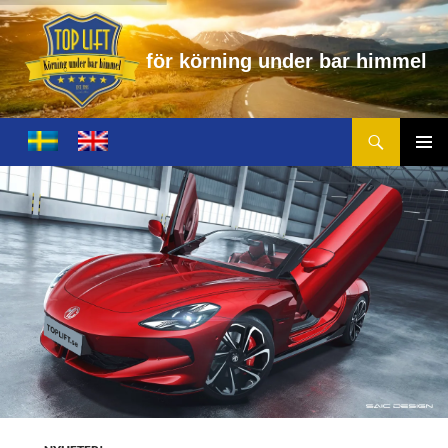
f
ö
r
k
ö
r
n
i
n
g
u
n
d
e
r
b
a
r
h
i
m
m
e
l
Sök
Toplift.se – för körning under bar himmel
HOPPA
TILL
PRIMÄ
INNEHÅLL
MENY