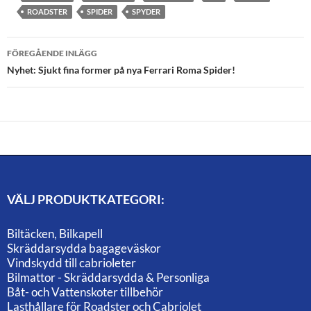
ROADSTER
SPIDER
SPYDER
Inläggsnavigering
FÖREGÅENDE INLÄGG
Nyhet: Sjukt fina former på nya Ferrari Roma Spider!
VÄLJ PRODUKTKATEGORI:
Biltäcken, Bilkapell
Skräddarsydda bagageväskor
Vindskydd till cabrioleter
Bilmattor - Skräddarsydda & Personliga
Båt- och Vattenskoter tillbehör
Lasthållare för Roadster och Cabriolet