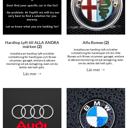
Hardtop Lyft till ALLA ANDRA
Alfa Romeo
(2)
märken
(2)
Installera en hardtop-lyft och/eller
rullställning för hardtopen till din Alfa
Installera en hardtop-lyft och/eller
Romeo och få mer utrymme i garaget, enklare
rullställning för hardtopen och få mer
& säkrare montering vid på-/avtagning, även
utrymme i garaget, enklare & säkrare
om du sköter det helt själv...
montering vid på-/avtagning, även om du
sköter det helt själv...
Läs mer ->
Läs mer ->