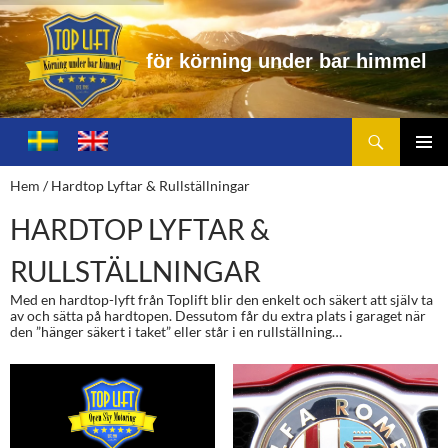
f
ö
r
k
ö
r
n
i
n
g
u
n
d
e
r
b
a
r
h
i
m
m
e
l
Sök
Toplift.se – för körning under bar himmel
HOPPA
TILL
PRIMÄ
Hem
/ Hardtop Lyftar & Rullställningar
INNEHÅLL
MENY
HARDTOP LYFTAR &
RULLSTÄLLNINGAR
Med en hardtop-lyft från Toplift blir den enkelt och säkert att själv ta
av och sätta på hardtopen. Dessutom får du extra plats i garaget när
den ”hänger säkert i taket” eller står i en rullställning…