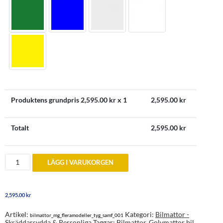
Produktens grundpris
2,595.00
kr x 1
2,595.00
kr
Totalt
2,595.00
kr
MG
LÄGG I VARUKORGEN
Bilmattor
-
skräddarsydda
och
2,595.00
kr
personliga
mängd
Artikel:
Kategori:
Bilmattor -
bilmattor_mg_fleramodeller_tyg_samf_001
Skräddarsydda & Personliga
Taggar:
Bilmattor
,
Golvmattor bil
,