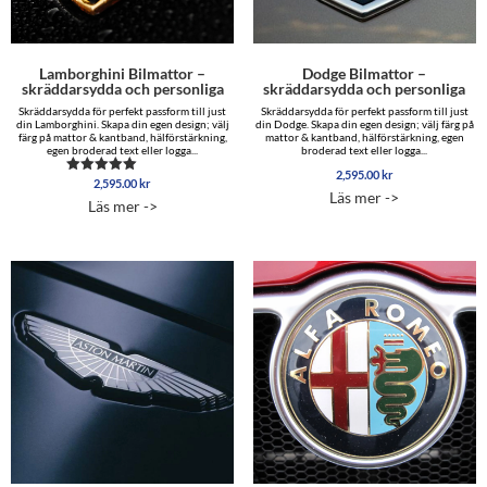
Lamborghini Bilmattor –
Dodge Bilmattor –
skräddarsydda och personliga
skräddarsydda och personliga
Skräddarsydda för perfekt passform till just
Skräddarsydda för perfekt passform till just
din Lamborghini. Skapa din egen design; välj
din Dodge. Skapa din egen design; välj färg på
färg på mattor & kantband, hälförstärkning,
mattor & kantband, hälförstärkning, egen
egen broderad text eller logga...
broderad text eller logga...
2,595.00
kr
2,595.00
kr
Betygsatt
Läs mer ->
5.00
Läs mer ->
av 5