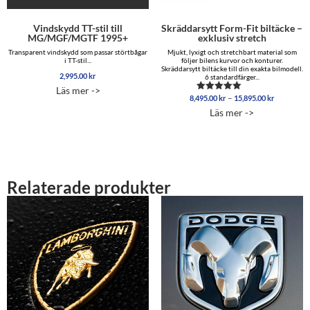
Vindskydd TT-stil till
Skräddarsytt Form-Fit biltäcke –
MG/MGF/MGTF 1995+
exklusiv stretch
Transparent vindskydd som passar störtbågar
Mjukt, lyxigt och stretchbart material som
i TT-stil...
följer bilens kurvor och konturer.
Skräddarsytt biltäcke till din exakta bilmodell.
2,995.00
kr
6 standardfärger...
Läs mer ->
Prisinterva
–
8,495.00
kr
15,895.00
kr
Betygsatt
8,495.00 
5.00
Läs mer ->
av 5
till
15,895.00
Relaterade produkter