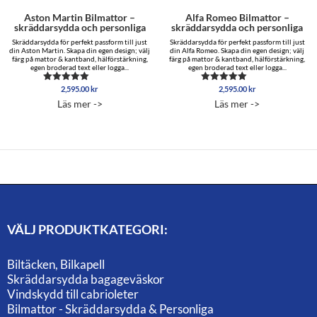
Aston Martin Bilmattor –
Alfa Romeo Bilmattor –
skräddarsydda och personliga
skräddarsydda och personliga
Skräddarsydda för perfekt passform till just
Skräddarsydda för perfekt passform till just
din Aston Martin. Skapa din egen design; välj
din Alfa Romeo. Skapa din egen design; välj
färg på mattor & kantband, hälförstärkning,
färg på mattor & kantband, hälförstärkning,
egen broderad text eller logga...
egen broderad text eller logga...
2,595.00
kr
2,595.00
kr
Betygsatt
Betygsatt
5.00
4.75
Läs mer ->
Läs mer ->
av 5
av 5
VÄLJ PRODUKTKATEGORI:
Biltäcken, Bilkapell
Skräddarsydda bagageväskor
Vindskydd till cabrioleter
Bilmattor - Skräddarsydda & Personliga