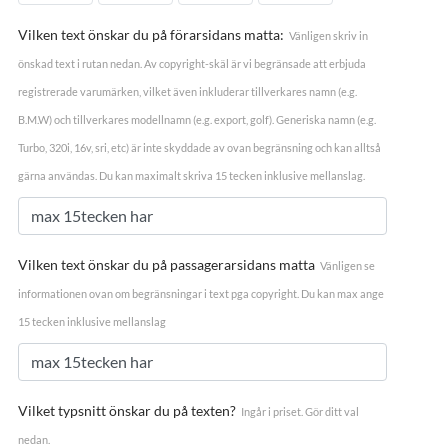
Vilken text önskar du på förarsidans matta:
Vänligen skriv in
önskad text i rutan nedan. Av copyright-skäl är vi begränsade att erbjuda
registrerade varumärken, vilket även inkluderar tillverkares namn (e.g.
B.M.W) och tillverkares modellnamn (e.g. export, golf). Generiska namn (e.g.
Turbo, 320i, 16v, sri, etc) är inte skyddade av ovan begränsning och kan alltså
gärna användas. Du kan maximalt skriva 15 tecken inklusive mellanslag.
Vilken text önskar du på passagerarsidans matta
Vänligen se
informationen ovan om begränsningar i text pga copyright. Du kan max ange
15 tecken inklusive mellanslag
Vilket typsnitt önskar du på texten?
Ingår i priset. Gör ditt val
nedan.