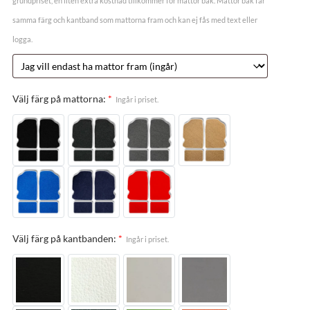
grundpriset, en liten extra kostnad tillkommer för mattor bak. Mattor bak får
samma färg och kantband som mattorna fram och kan ej fås med text eller
logga.
Välj färg på mattorna:
*
Ingår i priset.
Välj färg på kantbanden:
*
Ingår i priset.