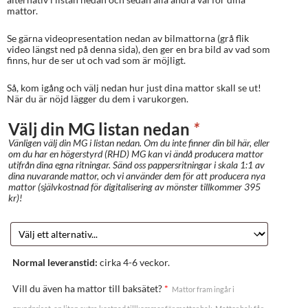
mattor.
Se gärna videopresentation nedan av bilmattorna (grå flik
video längst ned på denna sida), den ger en bra bild av vad som
finns, hur de ser ut och vad som är möjligt.
Så, kom igång och välj nedan hur just dina mattor skall se ut!
När du är nöjd lägger du dem i varukorgen.
Välj din MG listan nedan
*
Vänligen välj din MG i listan nedan. Om du inte finner din bil här, eller
om du har en högerstyrd (RHD) MG kan vi ändå producera mattor
utifrån dina egna ritningar. Sänd oss pappersritningar i skala 1:1 av
dina nuvarande mattor, och vi använder dem för att producera nya
mattor (självkostnad för digitalisering av mönster tillkommer 395
kr)!
Normal leveranstid:
cirka 4-6 veckor.
Vill du även ha mattor till baksätet?
*
Mattor fram ingår i