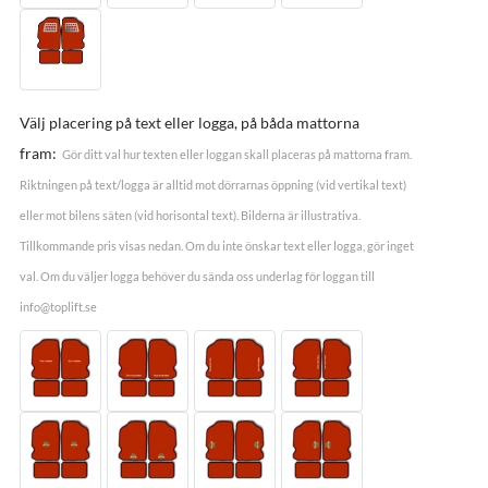
Välj placering på text eller logga, på båda mattorna
fram:
Gör ditt val hur texten eller loggan skall placeras på mattorna fram.
Riktningen på text/logga är alltid mot dörrarnas öppning (vid vertikal text)
eller mot bilens säten (vid horisontal text). Bilderna är illustrativa.
Tillkommande pris visas nedan. Om du inte önskar text eller logga, gör inget
val. Om du väljer logga behöver du sända oss underlag för loggan till
info@toplift.se