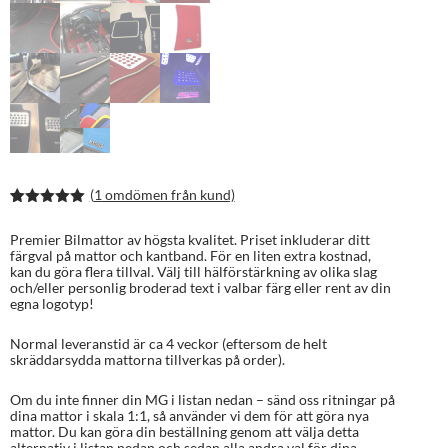
(
1
omdömen från kund)
Betygsatt
2
5.00
av 5
Premier Bilmattor av högsta kvalitet. Priset inkluderar ditt
baserat på
färgval på mattor och kantband. För en liten extra kostnad,
kundrecens
kan du göra flera tillval. Välj till hälförstärkning av olika slag
ioner
och/eller personlig broderad text i valbar färg eller rent av din
egna logotyp!
Normal leveranstid är ca 4 veckor (eftersom de helt
skräddarsydda mattorna tillverkas på order).
Om du inte finner din MG i listan nedan – sänd oss ritningar på
dina mattor i skala 1:1, så använder vi dem för att göra nya
mattor. Du kan göra din beställning genom att välja detta
alternativ i listan nedan och sedan alla andra val för dina