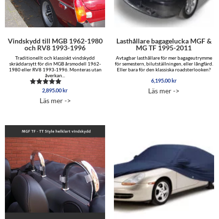
Vindskydd till MGB 1962-1980
Lasthållare bagagelucka MGF &
och RV8 1993-1996
MG TF 1995-2011
Traditionellt och klassiskt vindskydd
Avtagbar lasthållare för mer bagageutrymme
skräddarsytt för din MGB årsmodell 1962-
för semestern, bilutställningen, eller långfärd.
1980 eller RV8 1993-1996. Monteras utan
Eller bara för den klassiska roadsterlooken?
åverkan...
6,195.00
kr
Läs mer ->
2,895.00
kr
Betygsatt
4.83
Läs mer ->
av 5