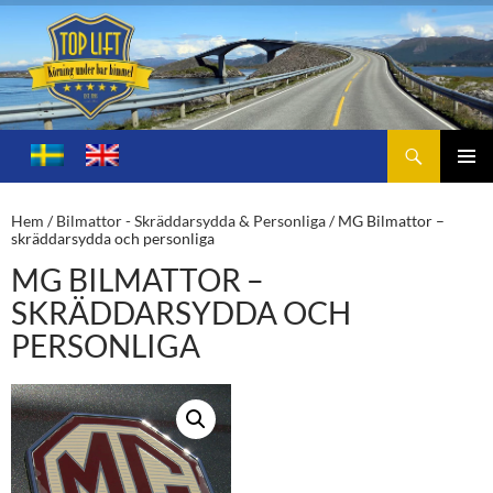
Sök
Toplift.se – för körning under bar himmel
HOPPA
TILL
PRIMÄ
INNEHÅLL
MENY
Hem
/
Bilmattor - Skräddarsydda & Personliga
/ MG Bilmattor –
skräddarsydda och personliga
MG BILMATTOR –
SKRÄDDARSYDDA OCH
PERSONLIGA