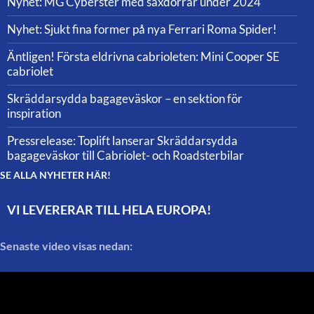
Nyhet: MG Cyberster med saxdörrar under 2024
Nyhet: Sjukt fina former på nya Ferrari Roma Spider!
Äntligen! Första eldrivna cabrioleten: Mini Cooper SE
cabriolet
Skräddarsydda bagageväskor – en sektion för
inspiration
Pressrelease: Toplift lanserar Skräddarsydda
bagageväskor till Cabriolet- och Roadsterbilar
SE ALLA NYHETER HÄR!
VI LEVERERAR TILL HELA EUROPA!
Senaste video visas nedan: