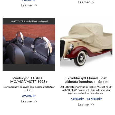
Läs mer ->
4.83
av 5
Läs mer ->
av 5
Vindskydd TT-stil till
Skräddarsytt Flanell – det
MG/MGF/MGTF 1995+
ultimata inomhus biltäcket
Transparent vindskydd som passar störtbågar
Det ultimata inomhus biltäcket. Mycket mjukt
i TT-stil...
och "fluffigt", nästan ull-lik insida som kan
skydda de allra finaste av lacker...
2,995.00
kr
Prisinterva
–
7,595.00
kr
13,795.00
kr
Läs mer ->
7,595.00 
Läs mer ->
till
13,795.00