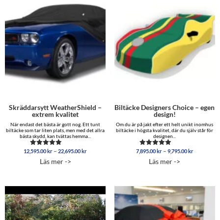
Skräddarsytt WeatherShield –
Biltäcke Designers Choice – egen
extrem kvalitet
design!
När endast det bästa är gott nog. Ett tunt
Om du är på jakt efter ett helt unikt inomhus
biltäcke som tar liten plats, men med det allra
biltäcke i högsta kvalitet, där du själv står för
bästa skydd, kan tvättas hemma...
designen...
Prisintervall:
Prisinterva
–
–
12,595.00
kr
22,695.00
kr
7,895.00
kr
9,795.00
kr
Betygsatt
Betygsatt
12,595.00 kr
7,895.00 
5.00
5.00
Läs mer ->
Läs mer ->
av 5
av 5
till
till
22,695.00 kr
9,795.00 