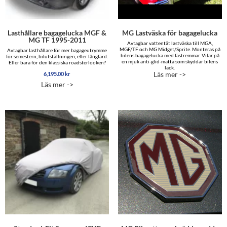
Lasthållare bagagelucka MGF &
MG Lastväska för bagagelucka
MG TF 1995-2011
Avtagbar vattentät lastväska till MGA,
MGF/TF och MG Midget/Sprite. Monteras på
Avtagbar lasthållare för mer bagageutrymme
bilens bagagelucka med fästremmar. Vilar på
för semestern, bilutställningen, eller långfärd.
en mjuk anti-glid-matta som skyddar bilens
Eller bara för den klassiska roadsterlooken?
lack.
Läs mer ->
6,195.00
kr
Läs mer ->