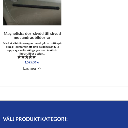
Magnetiska dörrskydd till skydd
mot andras bildörrar
Mycket effektiva magnetiska skydd att sätta på
dina bildörrar för att skydda dem mot fula
uppslag av oförsiktiga grannar. Praktisk
ihoprullbar design...
1,595.00
kr
Betygsatt
4.96
Läs mer ->
av 5
VÄLJ PRODUKTKATEGORI: