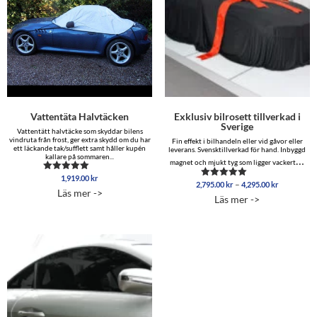
Vattentäta Halvtäcken
Exklusiv bilrosett tillverkad i
Sverige
Vattentätt halvtäcke som skyddar bilens
vindruta från frost, ger extra skydd om du har
Fin effekt i bilhandeln eller vid gåvor eller
ett läckande tak/sufflett samt håller kupén
leverans. Svensktillverkad för hand. Inbyggd
kallare på sommaren...
…
magnet och mjukt tyg som ligger vackert
1,919.00
kr
Betygsatt
Prisinterva
–
2,795.00
kr
4,295.00
kr
Betygsatt
4.88
Läs mer ->
2,795.00 
4.86
av 5
Läs mer ->
av 5
till
4,295.00 