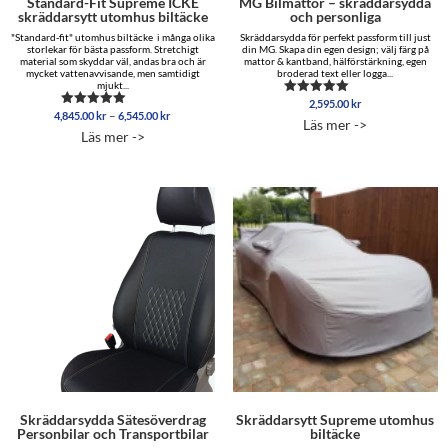
Standard-Fit Supreme ICKE
MG Bilmattor – skräddarsydda
skräddarsytt utomhus biltäcke
och personliga
"Standard-fit" utomhus biltäcke i många olika
Skräddarsydda för perfekt passform till just
storlekar för bästa passform. Stretchigt
din MG. Skapa din egen design; välj färg på
material som skyddar väl, andas bra och är
mattor & kantband, hälförstärkning, egen
mycket vattenavvisande, men samtidigt
broderad text eller logga...
mjukt...
2,595.00
kr
Betygsatt
Prisintervall:
–
4,845.00
kr
6,545.00
kr
Betygsatt
5.00
Läs mer ->
4,845.00 kr
5.00
av 5
Läs mer ->
av 5
till
6,545.00 kr
Skräddarsydda Sätesöverdrag
Skräddarsytt Supreme utomhus
Personbilar och Transportbilar
biltäcke