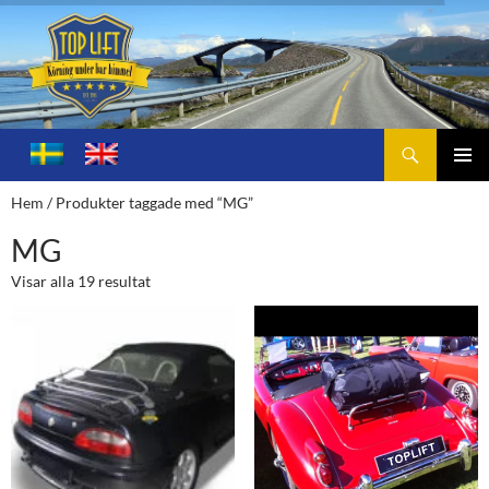
Sök
Toplift.se – för körning under bar himmel
HOPPA
TILL
PRIMÄ
Hem
/ Produkter taggade med “MG”
INNEHÅLL
MENY
MG
Visar alla 19 resultat