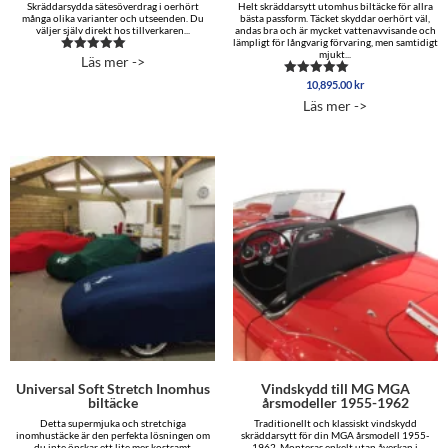
Skräddarsydda sätesöverdrag i oerhört
Helt skräddarsytt utomhus biltäcke för allra
många olika varianter och utseenden. Du
bästa passform. Täcket skyddar oerhört väl,
väljer själv direkt hos tillverkaren...
andas bra och är mycket vattenavvisande och
lämpligt för långvarig förvaring, men samtidigt
mjukt...
Läs mer ->
Betygsatt
5.00
10,895.00
kr
av 5
Betygsatt
5.00
Läs mer ->
av 5
Universal Soft Stretch Inomhus
Vindskydd till MG MGA
biltäcke
årsmodeller 1955-1962
Detta supermjuka och stretchiga
Traditionellt och klassiskt vindskydd
inomhustäcke är den perfekta lösningen om
skräddarsytt för din MGA årsmodell 1955-
du inte önskar ett lite mer kostsamt
1962. Monteras enkelt utan åverkan i