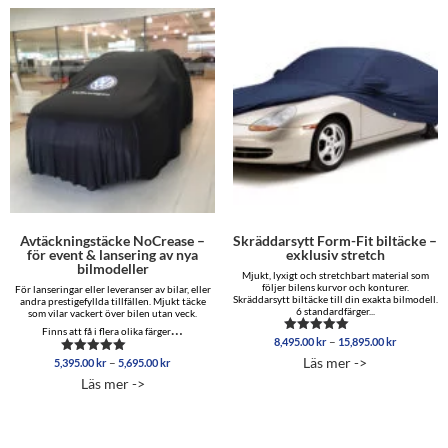
Avtäckningstäcke NoCrease –
Skräddarsytt Form-Fit biltäcke –
för event & lansering av nya
exklusiv stretch
bilmodeller
Mjukt, lyxigt och stretchbart material som
följer bilens kurvor och konturer.
För lanseringar eller leveranser av bilar, eller
Skräddarsytt biltäcke till din exakta bilmodell.
andra prestigefyllda tillfällen. Mjukt täcke
6 standardfärger...
som vilar vackert över bilen utan veck.
…
Finns att få i flera olika färger
Prisinterva
–
8,495.00
kr
15,895.00
kr
Betygsatt
8,495.00 
5.00
Läs mer ->
Prisintervall:
–
5,395.00
kr
5,695.00
kr
Betygsatt
av 5
till
5,395.00 kr
5.00
Läs mer ->
15,895.00
av 5
till
5,695.00 kr