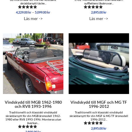
skräddarsytt täcke...
sufflettens låsskruvar...
Prisintervall:
–
4,229.00
kr
5,099.00
kr
2,895.00
kr
Betygsatt
Betygsatt
4,229.00 kr
4.96
5.00
Läs mer ->
Läs mer ->
av 5
av 5
till
5,099.00 kr
Vindskydd till MGB 1962-1980
Vindskydd till MGF och MG TF
och RV8 1993-1996
1996-2012
Traditionellt och klassiskt vindskydd
Traditionellt och klassiskt vindskydd
skräddarsytt för din MGB årsmodell 1962-
skräddarsytt för din MGF & MG TF årsmodell
1980 eller RV8 1993-1996. Monteras utan
1996-2012...
åverkan...
2,895.00
kr
Betygsatt
2,895.00
kr
Betygsatt
5.00