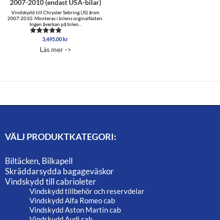
2007-2010 (endast USA-bilar)
Vindskydd till Chrysler Sebring (JS) årsm
2007-2010. Monteras i bilens orginalfästen.
Ingen åverkan på bilen...
3,495.00
kr
Betygsatt
5.00
Läs mer ->
av 5
VÄLJ PRODUKTKATEGORI:
Biltäcken, Bilkapell
Skräddarsydda bagageväskor
Vindskydd till cabrioleter
Vindskydd tillbehör och reservdelar
Vindskydd Alfa Romeo cab
Vindskydd Aston Martin cab
Vindskydd Audi cab