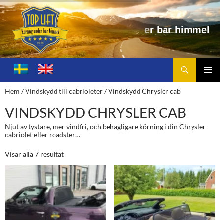
r
h
i
m
m
e
l
Sök
Toplift.se – för körning under bar himmel
HOPPA
TILL
PRIMÄ
Hem
/
Vindskydd till cabrioleter
/ Vindskydd Chrysler cab
INNEHÅLL
MENY
VINDSKYDD CHRYSLER CAB
Njut av tystare, mer vindfri, och behagligare körning i din Chrysler
cabriolet eller roadster…
Visar alla 7 resultat