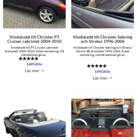
Vindskydd till Chrysler PT
Vindskydd till Chrysler Sebring
Cruiser cabriolet 2004-2010
och Stratus 1996-2006
Vindskydd till PT Cruiser cabriolet
Vindskydd till Chrysler Sebring och Stratus
årsmodell 2004-2010. Enkel montering, två
(JX och JR) årsmodell 1996-2006. Enkel
hål behöver göras...
montering, två hål behöver göras.
3,495.00
kr
Betygsatt
5.00
Läs mer ->
3,495.00
kr
av 5
Betygsatt
5.00
Läs mer ->
av 5