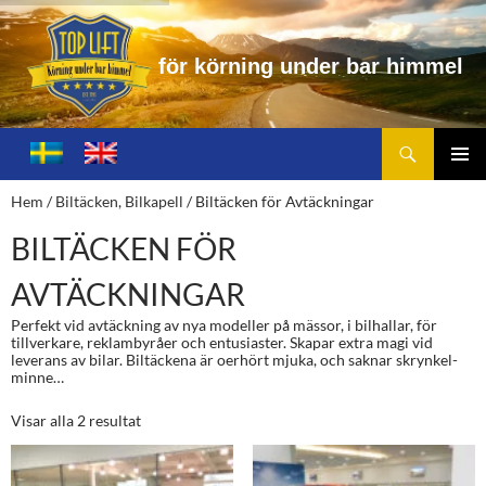
f
ö
r
k
ö
r
n
i
n
g
u
n
d
e
r
b
a
r
h
i
m
m
e
l
Sök
Toplift.se – för körning under bar himmel
HOPPA
TILL
PRIMÄ
Hem
/
Biltäcken, Bilkapell
/ Biltäcken för Avtäckningar
INNEHÅLL
MENY
BILTÄCKEN FÖR
AVTÄCKNINGAR
Perfekt vid avtäckning av nya modeller på mässor, i bilhallar, för
tillverkare, reklambyråer och entusiaster. Skapar extra magi vid
leverans av bilar. Biltäckena är oerhört mjuka, och saknar skrynkel-
minne…
Visar alla 2 resultat