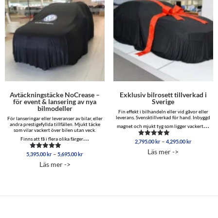
Avtäckningstäcke NoCrease –
Exklusiv bilrosett tillverkad i
för event & lansering av nya
Sverige
bilmodeller
Fin effekt i bilhandeln eller vid gåvor eller
leverans. Svensktillverkad för hand. Inbyggd
För lanseringar eller leveranser av bilar, eller
…
andra prestigefyllda tillfällen. Mjukt täcke
magnet och mjukt tyg som ligger vackert
som vilar vackert över bilen utan veck.
…
Finns att få i flera olika färger
Prisinterva
–
2,795.00
kr
4,295.00
kr
Betygsatt
2,795.00 
4.86
Läs mer ->
Prisintervall:
av 5
–
5,395.00
kr
5,695.00
kr
till
Betygsatt
5,395.00 kr
5.00
4,295.00 
Läs mer ->
av 5
till
5,695.00 kr