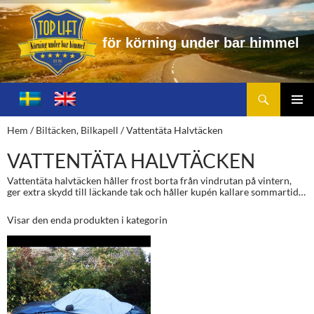
f
ö
r
k
ö
r
n
i
n
g
u
n
d
e
r
b
a
r
h
i
m
m
e
l
Sök
Toplift.se – för körning under bar himmel
HOPPA
TILL
PRIMÄ
Hem
/
Biltäcken, Bilkapell
/ Vattentäta Halvtäcken
INNEHÅLL
MENY
VATTENTÄTA HALVTÄCKEN
Vattentäta halvtäcken håller frost borta från vindrutan på vintern,
ger extra skydd till läckande tak och håller kupén kallare sommartid…
Visar den enda produkten i kategorin