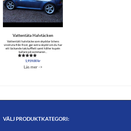
Vattentäta Halvtäcken
Vattentätt halvtäcke som skyddar bilens
vindruta från frost, ger extra skydd om du har
ett läckande tak/sufflett samt håller kupén
kallare på sommaren...
1,919.00
kr
Betygsatt
4.88
Läs mer ->
av 5
VÄLJ PRODUKTKATEGORI: