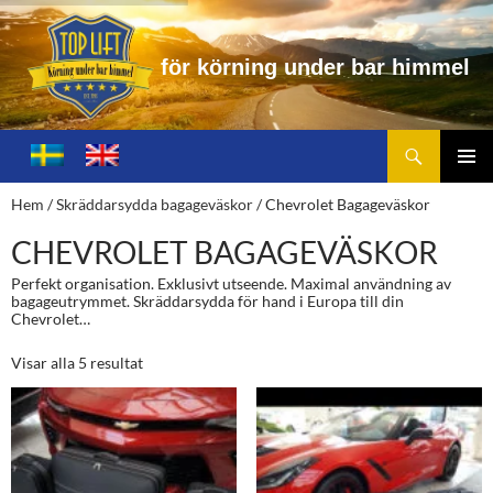
f
ö
r
k
ö
r
n
i
n
g
u
n
d
e
r
b
a
r
h
i
m
m
e
l
Sök
Toplift.se – för körning under bar himmel
HOPPA
TILL
PRIMÄ
Hem
/
Skräddarsydda bagageväskor
/ Chevrolet Bagageväskor
INNEHÅLL
MENY
CHEVROLET BAGAGEVÄSKOR
Perfekt organisation. Exklusivt utseende. Maximal användning av
bagageutrymmet. Skräddarsydda för hand i Europa till din
Chevrolet…
Visar alla 5 resultat