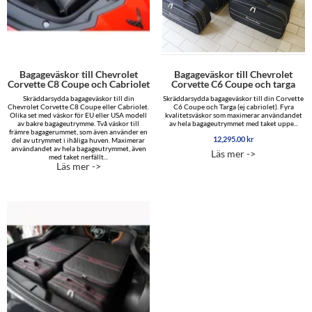
Bagageväskor till Chevrolet
Bagageväskor till Chevrolet
Corvette C8 Coupe och Cabriolet
Corvette C6 Coupe och targa
Skräddarsydda bagageväskor till din
Skräddarsydda bagageväskor till din Corvette
Chevrolet Corvette C8 Coupe eller Cabriolet.
C6 Coupe och Targa (ej cabriolet). Fyra
Olika set med väskor för EU eller USA modell
kvalitetsväskor som maximerar användandet
av bakre bagageutrymme. Två väskor till
av hela bagageutrymmet med taket uppe...
främre bagagerummet, som även använder en
12,295.00
kr
del av utrymmet i ihåliga huven. Maximerar
användandet av hela bagageutrymmet, även
Läs mer ->
med taket nerfällt...
Läs mer ->