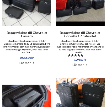
Bagageväskor till Chevrolet
Bagageväskor till Chevrolet
Camaro
Corvette C7 cabriolet
Skräddarsydda bagageväskor till din
Skräddarsydda bagageväskor till din
Chevrolet Camaro år 2016 och senare. Fyra
Chevrolet Corvette C7 cabriolet. Fyra
kvalitetsväskor som maximerar användandet
kvalitetsväskor som maximerar användandet
av hela bagageutrymmet, även med taket
av hela bagageutrymmet, även med taket
nerfällt...
nerfällt...
10,395.00
kr
7,295.00
kr
Betygsatt
Läs mer ->
4.50
Läs mer ->
av 5