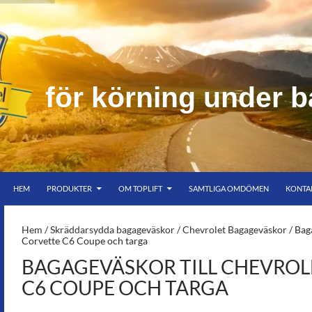
f
ö
r
k
ö
r
n
i
n
g
u
n
d
e
r
b
HOPPA TILL INNEHÅLL
er bar himmel
HEM
PRODUKTER
OM TOPLIFT
SAMTLIGA OMDÖMEN
KONTA
S-
Hem
/
Skräddarsydda bagageväskor
/
Chevrolet Bagageväskor
/ Bag
Corvette C6 Coupe och targa
BAGAGEVÄSKOR TILL CHEVROL
C6 COUPE OCH TARGA