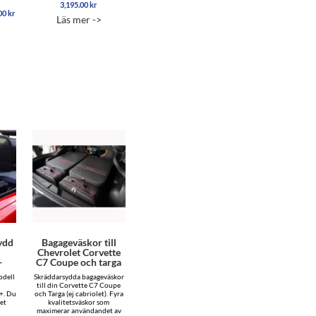
3,195.00
kr
Betygsatt
Prisintervall:
.00
kr
5.00
Läs mer ->
12,595.00 kr
av 5
till
22,695.00 kr
ydd
Bagageväskor till
Chevrolet Corvette
+
C7 Coupe och targa
odell
Skräddarsydda bagageväskor
till din Corvette C7 Coupe
+. Du
och Targa (ej cabriolet). Fyra
det
kvalitetsväskor som
maximerar användandet av