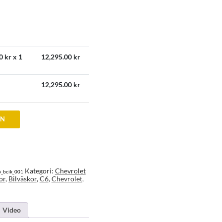
0
kr x 1
12,295.00
kr
12,295.00
kr
EN
Kategori:
Chevrolet
6_bcik_001
or
,
Bilväskor
,
C6
,
Chevrolet
,
Video