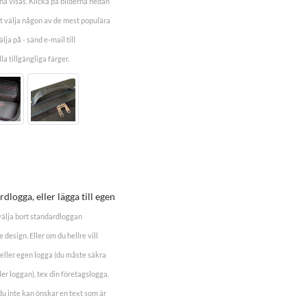
a visas. Klicka på bilderna nedan
ekt välja någon av de mest populära
lja på - sänd e-mail till
la tillgängliga färger.
dlogga, eller lägga till egen
 välja bort standardloggan
design. Eller om du hellre vill
eller egen logga (du måste säkra
er loggan), tex din företagslogga,
 inte kan önskar en text som är