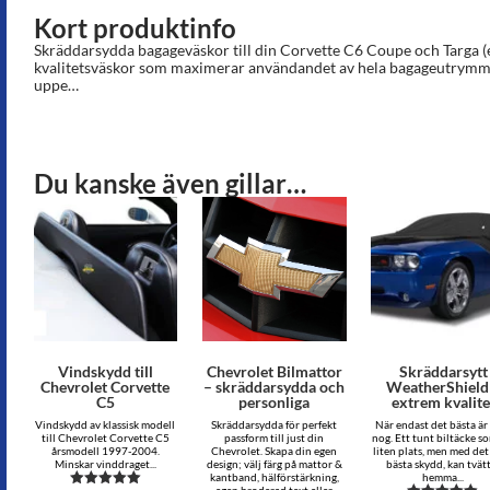
Kort produktinfo
Skräddarsydda bagageväskor till din Corvette C6 Coupe och Targa (ej
kvalitetsväskor som maximerar användandet av hela bagageutrymm
uppe…
Du kanske även gillar…
Vindskydd till
Chevrolet Bilmattor
Skräddarsytt
Chevrolet Corvette
– skräddarsydda och
WeatherShield
C5
personliga
extrem kvalite
Vindskydd av klassisk modell
Skräddarsydda för perfekt
När endast det bästa är
till Chevrolet Corvette C5
passform till just din
nog. Ett tunt biltäcke s
årsmodell 1997-2004.
Chevrolet. Skapa din egen
liten plats, men med det 
Minskar vinddraget...
design; välj färg på mattor &
bästa skydd, kan tvät
kantband, hälförstärkning,
hemma...