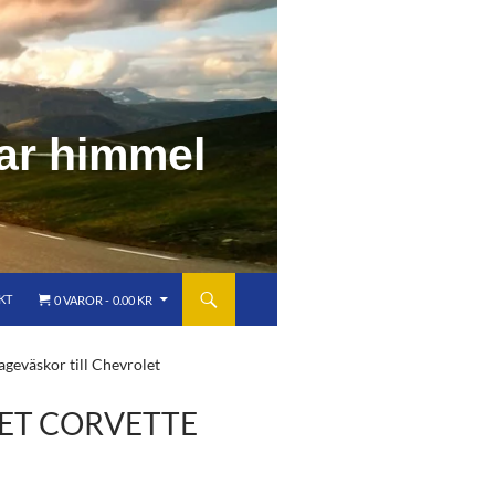
a
r
h
i
m
m
e
l
KT
0 VAROR
0.00 KR
ageväskor till Chevrolet
ET CORVETTE