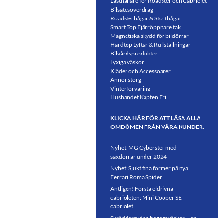
Lasthållare för Roadster och Cabriolet
Bilsätesöverdrag
Roadsterbågar & Störtbågar
Smart Top Fjärröppnare tak
Magnetiska skydd för bildörrar
Hardtop Lyftar & Rullställningar
Bilvårdsprodukter
Lyxiga väskor
Kläder och Accessoarer
Annonstorg
Vinterförvaring
Husbandet Kapten Fri
KLICKA HÄR FÖR ATT LÄSA ALLA
OMDÖMEN FRÅN VÅRA KUNDER.
Nyhet: MG Cyberster med
saxdörrar under 2024
Nyhet: Sjukt fina former på nya
Ferrari Roma Spider!
Äntligen! Första eldrivna
cabrioleten: Mini Cooper SE
cabriolet
Skräddarsydda bagageväskor – en