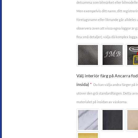
detsamma som bilmärket eller bilmodellen
Men exempelvis ditt namn, ditt registrer
företagsnamn eller liknande går alldeles u
observera även att vissa egna loggor är 
fina små detaljer), välja då komplex logga
Välj interiör färg på Ancarra fo
insida)
*
Du kan välja andra färger på i
utöver den grå standardfärgen. Detta avse
materialet på insidan av väskorna.