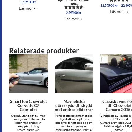
egen broderad text eller
3,195.00
kr
Betygsatt
logga...
–
12,595.00
kr
22,695
5.00
Betygsatt
Läs mer ->
av 5
5.00
Läs mer ->
2,595.00
kr
Betygsatt
av 5
5.00
Läs mer ->
av 5
Relaterade produkter
SmartTop Chevrolet
Magnetiska
Klassiskt vindsk
Corvette C7
dörrskydd till skydd
till Chevrolet
Cabriolet
mot andras bildörrar
Camaro 2015
Öppna/Stäng ditt tak med
Mycket effektiva magnetiska
Vindskydd av klassisk m
fjärrstyrning. Eller inifrån
skydd att sätta på dina
till Chevrolet
bilen med endast en
bildörrar för att skydda dem
Camaro årsmodell 2015
knapptryckning.
mot fula uppslag av
behöver ej göra hål, 
SmartTop:en kan
oförsiktiga grannar. Praktisk
passar...