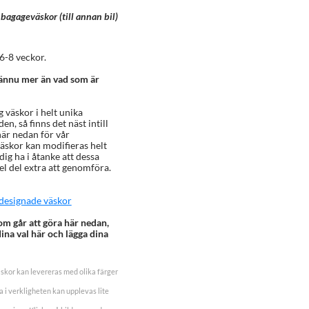
bagageväskor (till annan bil)
6-8 veckor.
 ännu mer än vad som är
g väskor i helt unika
n, så finns det näst intill
här nedan för vår
äskor kan modifieras helt
dig ha i åtanke att dessa
el del extra att genomföra.
t designade väskor
om går att göra här nedan,
dina val här och lägga dina
skor kan levereras med olika färger
 i verkligheten kan upplevas lite