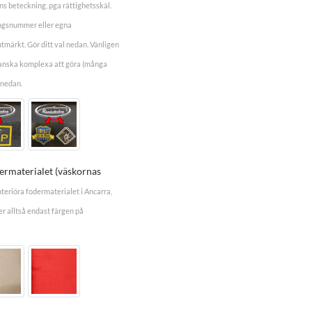
s beteckning, pga rättighetsskäl.
ingsnummer eller egna
tmärkt. Gör ditt val nedan. Vänligen
ganska komplexa att göra (många
 nedan.
dermaterialet (väskornas
nteriöra fodermaterialet i Ancarra,
r alltså endast färgen på