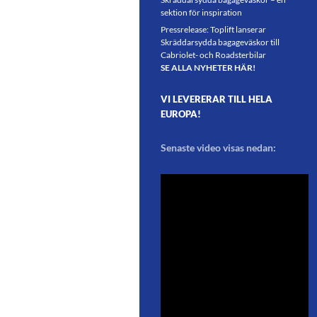
sektion för inspiration
Pressrelease: Toplift lanserar
Skräddarsydda bagageväskor till
Cabriolet- och Roadsterbilar
SE ALLA NYHETER HÄR!
VI LEVERERAR TILL HELA
EUROPA!
Senaste video visas nedan: