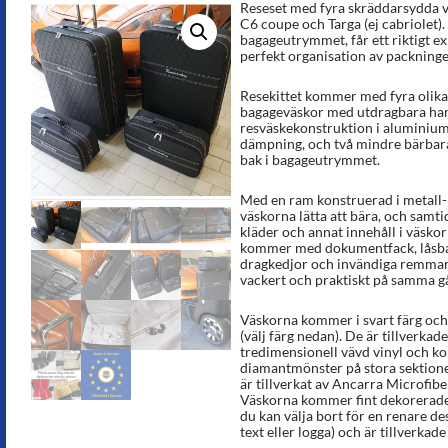
Reseset med fyra skräddarsydda v
C6 coupe och Targa (ej cabriolet
bagageutrymmet, får ett riktigt e
perfekt organisation av packninge
Resekittet kommer med fyra olika 
bagageväskor med utdragbara hand
resväskekonstruktion i aluminium
dämpning, och två mindre bärbara
bak i bagageutrymmet.
Med en ram konstruerad i metall-
väskorna lätta att bära, och samtid
kläder och annat innehåll i väskor
kommer med dokumentfack, låsba
dragkedjor och invändiga remmar f
vackert och praktiskt på samma g
Väskorna kommer i svart färg oc
(välj färg nedan). De är tillverkade
tredimensionell vävd vinyl och ko
diamantmönster på stora sektione
är tillverkat av Ancarra Microfiber
Väskorna kommer fint dekorerad
du kan välja bort för en renare de
text eller logga) och är tillverkad