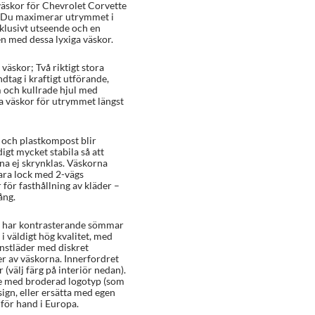
äskor för Chevrolet Corvette
). Du maximerar utrymmet i
xklusivt utseende och en
n med dessa lyxiga väskor.
väskor; Två riktigt stora
tag i kraftigt utförande,
 och kullrade hjul med
 väskor för utrymmet längst
 och plastkompost blir
igt mycket stabila så att
na ej skrynklas. Väskorna
ra lock med 2-vägs
ör fasthållning av kläder –
ång.
h har kontrasterande sömmar
 i väldigt hög kvalitet, med
nstläder med diskret
r av väskorna. Innerfordret
 (välj färg på interiör nedan).
e med broderad logotyp (som
sign, eller ersätta med egen
e för hand i Europa.