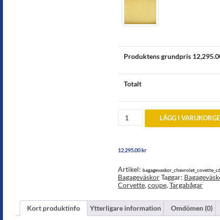
Produktens grundpris
12,295.0
Totalt
Bagageväskor
LÄGG I VARUKORG
till
Chevrolet
Corvette
C6
12,295.00
kr
Coupe
och
targa
Artikel:
bagagevaskor_chevrolet_covette_c
mängd
Bagageväskor
Taggar:
Bagageväsk
Corvette
,
coupe
,
Targabågar
Kort produktinfo
Ytterligare information
Omdömen (0)