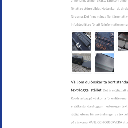
annorlunda än den exakta färg som bildern
för att se större bilder. Nedan kan du dir
färgerna. Det finns många fler färger att vä
info@toplift.se för att få information om al
Välj om du önskar ta bort standar
text/logga istället
Det är möjligt att
Roadsterbag på väskorna för en lite renare 
ersätta standardloggan med en egen text 
rättigheterna för användningen av text ell
på väskorna. VÄNLIGEN OBSERVERA att du