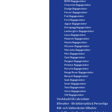
BMW Bagageväskor
Chevrolet Bagageväskor
Dodge Bagageväskor
Ferrari Bagageväskor
Fiat Bagageväskor
Ford Bagageväskor
Jaguar Bagageväskor
Königsegg Bagageväskor
Lamborghini Bagageväskor
Lexus Bagageväskor
Maserati Bagageväskor
Mazda Bagageväskor
McLaren Bagageväskor
Mercedes Bagageväskor
Mini Bagageväskor
Opel Bagageväskor
Peugeot Bagageväskor
Polestar Bagageväskor
Porsche Bagageväskor
Range Rover Bagageväskor
Renault Bagageväskor
Saab Bagageväskor
Smart Bagageväskor
Tesla Bagageväskor
Volvo Bagageväskor
VW Bagageväskor
Vindskydd till cabrioleter
Bilmattor - Skräddarsydda & Personliga
Båt- och Vattenskoter tillbehör