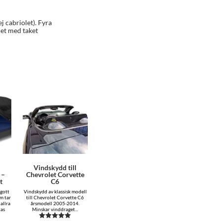
 cabriolet). Fyra
et med taket
Vindskydd till
 –
Chevrolet Corvette
t
C6
 gott
Vindskydd av klassisk modell
om tar
till Chevrolet Corvette C6
allra
årsmodell 2005-2014.
tas
Minskar vinddraget...