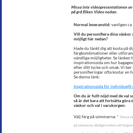
Missa inte videopresentationen av 
på grå fliken Video nedan.
Normal leveranstid:
vanligen ca 
Vill du personifiera dina väskor
möjligt här nedan?
Hade du tänkt dig att kosta på di
färgkombinationer eller utförande
oändliga möjligheter. Se länken 
inspirationssida om hur bagagev
efter ditt tycke och smak. Vi ber 
personifieringar ofta kostar en h
Se denna länk:
Inspirationssida för individuell
Om du är fullt nöjd med de val s
så är det bara att fortsätta göra 
väskor och val i varukorgen:
Välj färg på sömmarna:
*
Dessa vä
på sömmarna. Vänligen notera att färgerna