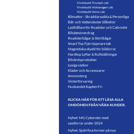
Vindskydd Triumph cab
Vindskydd Volkswagen cab
Vindskydd Volvo cab
Bilmattor - Skräddarsydda & Personliga
Båt- och Vattenskoter tillbehör
Lasthållare för Roadster och Cabriolet
Bilsätesöverdrag
Roadsterbågar & Störtbågar
Smart Top Fjärröppnare tak
Magnetiska skydd för bildörrar
Hardtop Lyftar & Rullställningar
Bilvårdsprodukter
Lyxiga väskor
Kläder och Accessoarer
Annonstorg
Vinterförvaring
Husbandet Kapten Fri
KLICKA HÄR FÖR ATT LÄSA ALLA
OMDÖMEN FRÅN VÅRA KUNDER.
Nyhet: MG Cyberster med
saxdörrar under 2024
Nyhet: Sjukt fina former på nya