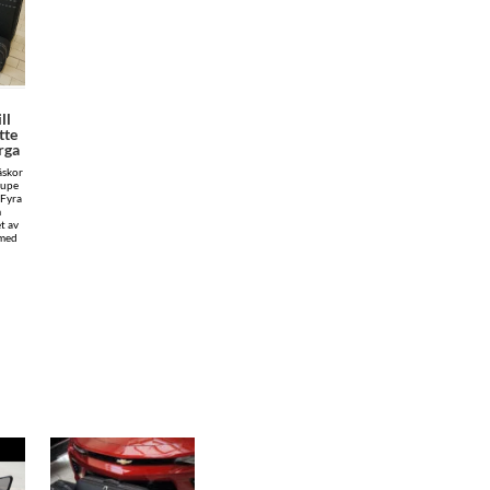
ll
tte
rga
äskor
oupe
 Fyra
m
t av
 med