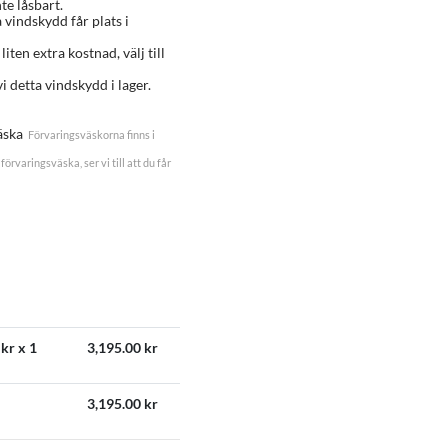
te låsbart.
a vindskydd får plats i
 liten extra kostnad, välj till
i detta vindskydd i lager.
äska
Förvaringsväskorna finns i
förvaringsväska, ser vi till att du får
kr x 1
3,195.00
kr
3,195.00
kr