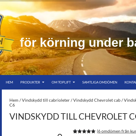
u
n
d
e
r
b
HOPPA TILL INNEHÅLL
er bar himmel
HEM
PRODUKTER
OM TOPLIFT
SAMTLIGA OMDÖMEN
KONTA
S-
Hem
/
Vindskydd till cabrioleter
/
Vindskydd Chevrolet cab
/ Vindsk
C6
VINDSKYDD TILL CHEVROLET 
(
6
omdömen från ku