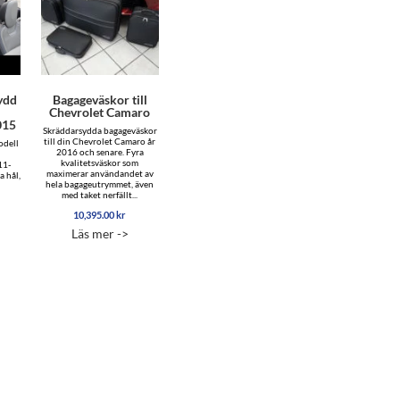
ydd
Bagageväskor till
Chevrolet Camaro
015
Skräddarsydda bagageväskor
till din Chevrolet Camaro år
odell
2016 och senare. Fyra
kvalitetsväskor som
11-
maximerar användandet av
a hål,
hela bagageutrymmet, även
med taket nerfällt...
10,395.00
kr
Läs mer ->