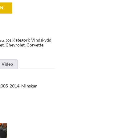
EN
Kategori:
Vindskydd
sccc_001
et
,
Chevrolet
,
Corvette
,
Video
 2005-2014. Minskar