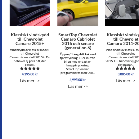
Klassiskt vindskydd
SmartTop Chevrolet
Klassiskt vindsk
till Chevrolet
Camaro Cabriolet
till Chevrolet
Camaro 2015+
2016 och senare
Camaro 2011-2
(generation 6)
Vindskydd av klassisk modell
Vindskydd av klassisk m
till Chevrolet
till Chevrolet
Öppna/Stäng ditt tak med
Camaro årsmodell 2015+. Du
Camaro årsmodell 20
fjärrstyrning. Eller inifrån
behöver ej göra hål, det
2015. Du behöver ej gör
bilen med endast en
passar...
det passar...
knapptryckning.
SmartTop:en kan
programmeras med USB...
4,195.00
kr
3,885.00
kr
Betygsatt
Betygsatt
5.00
5.00
4,995.00
kr
Läs mer ->
Läs mer ->
av 5
av 5
Läs mer ->