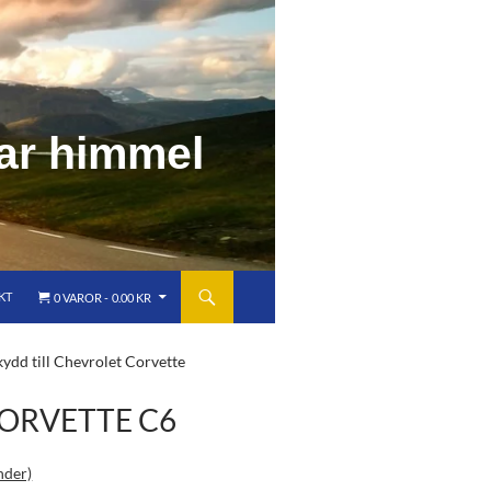
a
r
h
i
m
m
e
l
KT
0 VAROR
0.00 KR
ydd till Chevrolet Corvette
CORVETTE C6
nder)