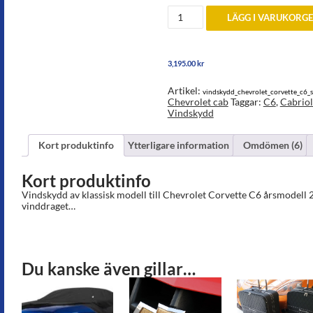
Vindskydd
LÄGG I VARUKORG
till
Chevrolet
Corvette
C6
3,195.00
kr
mängd
Artikel:
vindskydd_chevrolet_corvette_c6_
Chevrolet cab
Taggar:
C6
,
Cabriol
Vindskydd
Kort produktinfo
Ytterligare information
Omdömen (6)
Kort produktinfo
Vindskydd av klassisk modell till Chevrolet Corvette C6 årsmodell
vinddraget…
Du kanske även gillar…