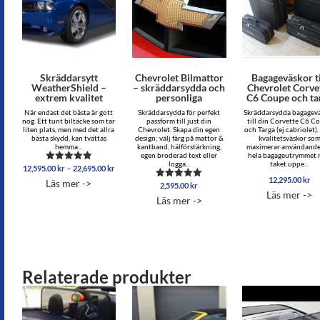
Skräddarsytt
Chevrolet Bilmattor
Bagageväskor ti
WeatherShield –
– skräddarsydda och
Chevrolet Corve
extrem kvalitet
personliga
C6 Coupe och ta
När endast det bästa är gott
Skräddarsydda för perfekt
Skräddarsydda bagagev
nog. Ett tunt biltäcke som tar
passform till just din
till din Corvette C6 C
liten plats, men med det allra
Chevrolet. Skapa din egen
och Targa (ej cabriolet).
bästa skydd, kan tvättas
design; välj färg på mattor &
kvalitetsväskor so
hemma...
kantband, hälförstärkning,
maximerar användande
egen broderad text eller
hela bagageutrymmet
logga...
taket uppe...
Prisintervall:
–
12,595.00
kr
22,695.00
kr
Betygsatt
12,595.00 kr
5.00
12,295.00
kr
Läs mer ->
2,595.00
kr
av 5
Betygsatt
till
Läs mer ->
5.00
22,695.00 kr
Läs mer ->
av 5
Relaterade produkter