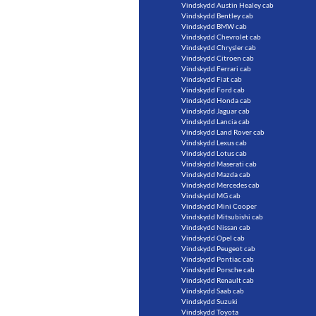
Vindskydd Austin Healey cab
Vindskydd Bentley cab
Vindskydd BMW cab
Vindskydd Chevrolet cab
Vindskydd Chrysler cab
Vindskydd Citroen cab
Vindskydd Ferrari cab
Vindskydd Fiat cab
Vindskydd Ford cab
Vindskydd Honda cab
Vindskydd Jaguar cab
Vindskydd Lancia cab
Vindskydd Land Rover cab
Vindskydd Lexus cab
Vindskydd Lotus cab
Vindskydd Maserati cab
Vindskydd Mazda cab
Vindskydd Mercedes cab
Vindskydd MG cab
Vindskydd Mini Cooper
Vindskydd Mitsubishi cab
Vindskydd Nissan cab
Vindskydd Opel cab
Vindskydd Peugeot cab
Vindskydd Pontiac cab
Vindskydd Porsche cab
Vindskydd Renault cab
Vindskydd Saab cab
Vindskydd Suzuki
Vindskydd Toyota