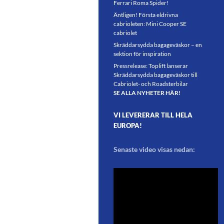
Ferrari Roma Spider!
Äntligen! Första eldrivna
cabrioleten: Mini Cooper SE
cabriolet
Skräddarsydda bagageväskor – en
sektion för inspiration
Pressrelease: Toplift lanserar
Skräddarsydda bagageväskor till
Cabriolet- och Roadsterbilar
SE ALLA NYHETER HÄR!
VI LEVERERAR TILL HELA
EUROPA!
Senaste video visas nedan: