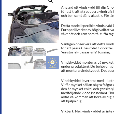
Betygsatt
12
5.00
av 5
Använd ett vindskydd till din Che
baserat på
för att kraftigt reducera vindrufs 
kundrecens
och ben samt dålig akustik. Förlän
ioner
Detta modellspecifika vindskydd ä
Europatillverkat av högkvalitativa
vävt nät och ram som tål tuffa tag
Vänligen observera att detta vinds
för att passa Chevrolet Corvette 
”en-storlek-passar-alla” lösning.
Vindskyddet monteras på mycket ko
under produkten). Du behöver göra
att montera vindskyddet. Det passa
Vindskyddet levereras med illust
Vi får mycket sällan några frågor
den är mycket enkel och ganska sj
medföljande video (se nedan). Skul
alltid välkommen att höra av dig, s
att hjälpa dig.
Vikbart:
Nej, vindskyddet är inte 