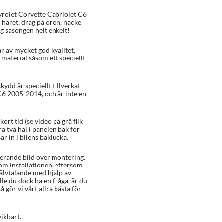
vrolet Corvette Cabriolet C6
i håret, drag på öron, nacke
g säsongen helt enkelt!
r av mycket god kvalitet,
 material såsom ett speciellt
.
kydd är speciellt tillverkat
C6 2005-2014, och är inte en
rt tid (se video på grå flik
 två hål i panelen bak för
r in i bilens baklucka.
rerande bild över montering.
 om installationen, eftersom
älvtalande med hjälp av
le du dock ha en fråga, är du
å gör vi vårt allra bästa för
vikbart.