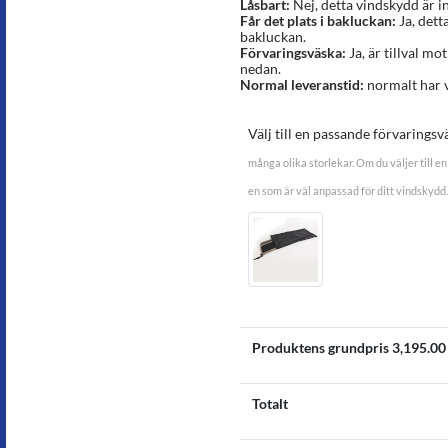
Låsbart:
Nej, detta vindskydd är in
Får det plats i bakluckan:
Ja, dett
bakluckan.
Förvaringsväska:
Ja, är tillval mot
nedan.
Normal leveranstid:
normalt har v
Välj till en passande förvaringsv
många olika storlekar. Om du väljer till en 
en som är väl anpassad för ditt vindskydd.
Produktens grundpris
3,195.00
Totalt