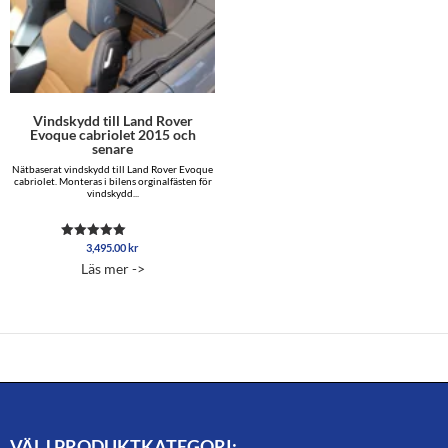
Vindskydd till Land Rover
Evoque cabriolet 2015 och
senare
Nätbaserat vindskydd till Land Rover Evoque
cabriolet. Monteras i bilens orginalfästen för
vindskydd...
3,495.00
kr
Betygsatt
5.00
Läs mer ->
av 5
VÄLJ PRODUKTKATEGORI: