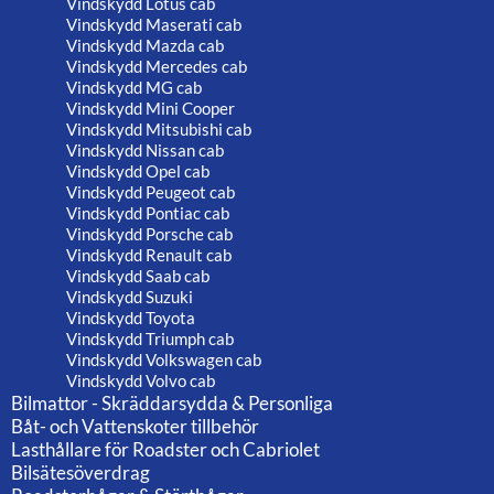
Vindskydd Lotus cab
Vindskydd Maserati cab
Vindskydd Mazda cab
Vindskydd Mercedes cab
Vindskydd MG cab
Vindskydd Mini Cooper
Vindskydd Mitsubishi cab
Vindskydd Nissan cab
Vindskydd Opel cab
Vindskydd Peugeot cab
Vindskydd Pontiac cab
Vindskydd Porsche cab
Vindskydd Renault cab
Vindskydd Saab cab
Vindskydd Suzuki
Vindskydd Toyota
Vindskydd Triumph cab
Vindskydd Volkswagen cab
Vindskydd Volvo cab
Bilmattor - Skräddarsydda & Personliga
Båt- och Vattenskoter tillbehör
Lasthållare för Roadster och Cabriolet
Bilsätesöverdrag