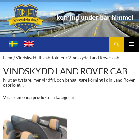
ö
r
n
i
n
g
u
n
d
e
r
b
a
r
h
i
m
m
e
l
Sök
Toplift.se – för körning under bar himmel
HOPPA
TILL
PRIMÄ
Hem
/
Vindskydd till cabrioleter
/ Vindskydd Land Rover cab
INNEHÅLL
MENY
VINDSKYDD LAND ROVER CAB
Njut av tystare, mer vindfri, och behagligare körning i din Land Rover
cabriolet…
Visar den enda produkten i kategorin