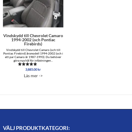
Vindskydd till Chevrolet Camaro
1994-2002 (och Pontiac
Firebirds)
Vindskydd till Chevrolet Camaro (och till
Pontiac Firebird) årsmodell 1994-2002 (och i
ett par Camaro år 1987-1993). Du behöver
göra nya hål för infästningen...
3,885.00
kr
Betygsatt
4.89
Läs mer ->
av 5
VÄLJ PRODUKTKATEGORI: