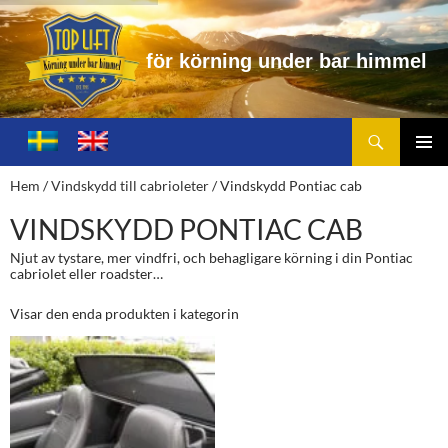
f
ö
r
k
ö
r
n
i
n
g
u
n
d
e
r
b
a
r
h
i
m
m
e
l
Sök
Toplift.se – för körning under bar himmel
HOPPA
TILL
PRIMÄ
Hem
/
Vindskydd till cabrioleter
/ Vindskydd Pontiac cab
INNEHÅLL
MENY
VINDSKYDD PONTIAC CAB
Njut av tystare, mer vindfri, och behagligare körning i din Pontiac
cabriolet eller roadster…
Visar den enda produkten i kategorin