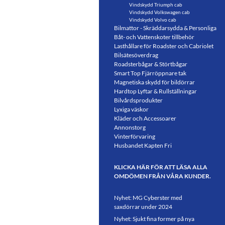
Vindskydd Triumph cab
Vindskydd Volkswagen cab
Vindskydd Volvo cab
Bilmattor - Skräddarsydda & Personliga
Båt- och Vattenskoter tillbehör
Lasthållare för Roadster och Cabriolet
Bilsätesöverdrag
Roadsterbågar & Störtbågar
Smart Top Fjärröppnare tak
Magnetiska skydd för bildörrar
Hardtop Lyftar & Rullställningar
Bilvårdsprodukter
Lyxiga väskor
Kläder och Accessoarer
Annonstorg
Vinterförvaring
Husbandet Kapten Fri
KLICKA HÄR FÖR ATT LÄSA ALLA
OMDÖMEN FRÅN VÅRA KUNDER.
Nyhet: MG Cyberster med
saxdörrar under 2024
Nyhet: Sjukt fina former på nya