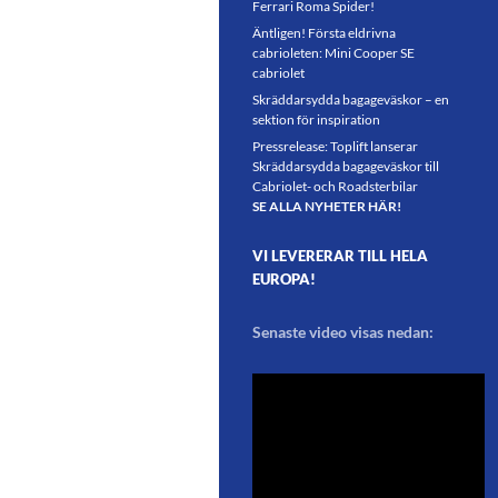
Ferrari Roma Spider!
Äntligen! Första eldrivna
cabrioleten: Mini Cooper SE
cabriolet
Skräddarsydda bagageväskor – en
sektion för inspiration
Pressrelease: Toplift lanserar
Skräddarsydda bagageväskor till
Cabriolet- och Roadsterbilar
SE ALLA NYHETER HÄR!
VI LEVERERAR TILL HELA
EUROPA!
Senaste video visas nedan: