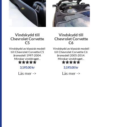
Vindskydd till
Vindskydd till
Chevrolet Corvette
Chevrolet Corvette
C5
C6
Vindskydd av klassisk modell
Vindskydd av klassisk modell
till Chevrolet Corvette C5
till Chevrolet Corvette C6
årsmodell 1997-2004.
årsmodell 2005-2014.
Minskar vinddraget...
Minskar vinddraget...
3,195.00
kr
3,195.00
kr
Betygsatt
Betygsatt
5.00
5.00
Läs mer ->
Läs mer ->
av 5
av 5