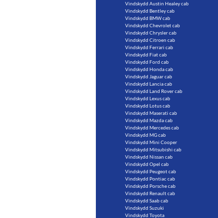
Vindskydd Austin Healey cab
Vindskydd Bentley cab
Vindskydd BMW cab
Vindskydd Chevrolet cab
Vindskydd Chrysler cab
Vindskydd Citroen cab
Vindskydd Ferrari cab
Vindskydd Fiat cab
Vindskydd Ford cab
Vindskydd Honda cab
Vindskydd Jaguar cab
Vindskydd Lancia cab
Vindskydd Land Rover cab
Vindskydd Lexus cab
Vindskydd Lotus cab
Vindskydd Maserati cab
Vindskydd Mazda cab
Vindskydd Mercedes cab
Vindskydd MG cab
Vindskydd Mini Cooper
Vindskydd Mitsubishi cab
Vindskydd Nissan cab
Vindskydd Opel cab
Vindskydd Peugeot cab
Vindskydd Pontiac cab
Vindskydd Porsche cab
Vindskydd Renault cab
Vindskydd Saab cab
Vindskydd Suzuki
Vindskydd Toyota