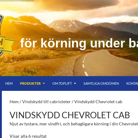
f
ö
r
k
ö
r
n
i
n
g
u
n
d
e
r
b
HOPPA TILL INNEHÅLL
er bar himmel
HEM
PRODUKTER
OM TOPLIFT
SAMTLIGA OMDÖMEN
KONTA
S-
Hem
/
Vindskydd till cabrioleter
/ Vindskydd Chevrolet cab
VINDSKYDD CHEVROLET CAB
Njut av tystare, mer vindfri, och behagligare körning i din Chevrol
Visar alla 6 resultat