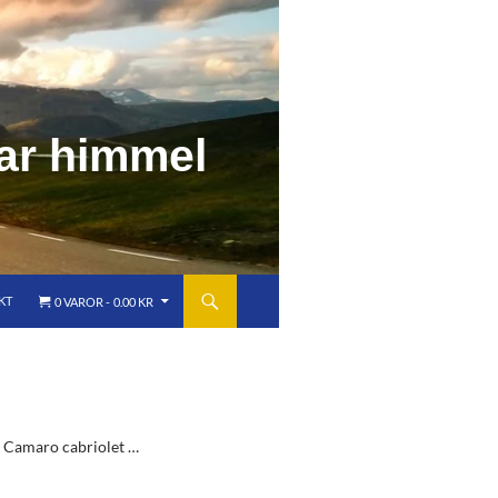
a
r
h
i
m
m
e
l
KT
0 VAROR
0.00 KR
et Camaro cabriolet …