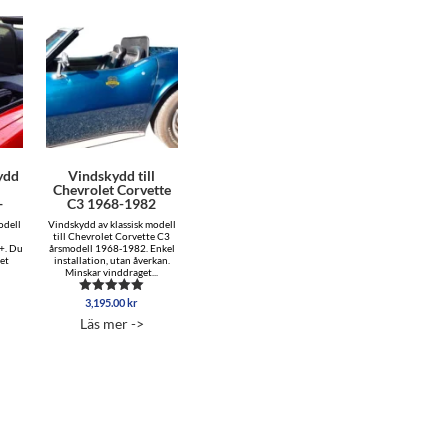
ydd
Vindskydd till
Chevrolet Corvette
+
C3 1968-1982
odell
Vindskydd av klassisk modell
till Chevrolet Corvette C3
+. Du
årsmodell 1968-1982. Enkel
det
installation, utan åverkan.
Minskar vinddraget...
3,195.00
kr
Betygsatt
5.00
Läs mer ->
av 5