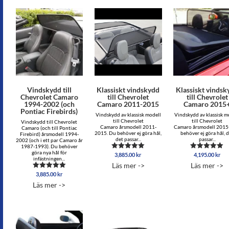
Vindskydd till
Klassiskt vindskydd
Klassiskt vindsk
Chevrolet Camaro
till Chevrolet
till Chevrolet
1994-2002 (och
Camaro 2011-2015
Camaro 2015
Pontiac Firebirds)
Vindskydd av klassisk modell
Vindskydd av klassisk m
till Chevrolet
till Chevrolet
Vindskydd till Chevrolet
Camaro årsmodell 2011-
Camaro årsmodell 2015
Camaro (och till Pontiac
2015. Du behöver ej göra hål,
behöver ej göra hål, 
Firebird) årsmodell 1994-
det passar...
passar...
2002 (och i ett par Camaro år
1987-1993). Du behöver
göra nya hål för
3,885.00
kr
4,195.00
kr
Betygsatt
Betygsatt
infästningen...
5.00
5.00
Läs mer ->
Läs mer ->
av 5
av 5
3,885.00
kr
Betygsatt
4.89
Läs mer ->
av 5