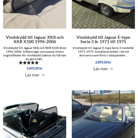
Vindskydd till Jaguar XK8 och
Vindskydd till Jaguar E-type
XKR X100 1996-2006
Serie 3 år 1971 till 1975
Vindskydd till Jaguar XK8 och XKR X100 årsm
Vindskydd till Jaguar E-type Serie 3 modellår
1996-2006. Infästningar som passar bilens
1971-1975. Installeras enkelt i de två
orginalfästen för vindskydd (saknar du hål kan
skruvarna som finns i sidopanelen...
du göra hål)...
2,895.00
kr
Läs mer ->
3,495.00
kr
Betygsatt
5.00
Läs mer ->
av 5