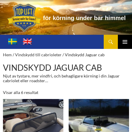
f
ö
r
k
ö
r
n
i
n
g
u
n
d
e
r
b
a
r
h
i
m
m
e
l
Sök
Toplift.se – för körning under bar himmel
HOPPA
TILL
PRIMÄ
Hem
/
Vindskydd till cabrioleter
/ Vindskydd Jaguar cab
INNEHÅLL
MENY
VINDSKYDD JAGUAR CAB
Njut av tystare, mer vindfri, och behagligare körning i din Jaguar
cabriolet eller roadster…
Visar alla 6 resultat