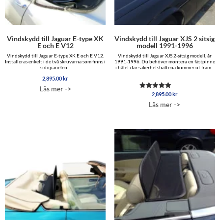
Vindskydd till Jaguar E-type XK
Vindskydd till Jaguar XJS 2 sitsig
E och E V12
modell 1991-1996
Vindskydd till Jaguar E-type XK E och E V12.
Vindskydd till Jaguar XJS 2-sitsig modell, år
Installeras enkelt i de två skruvarna som finns i
1991-1996. Du behöver montera en fästpinne
sidopanelen...
i hålet där säkerhetsbältena kommer ut fram...
2,895.00
kr
Läs mer ->
2,895.00
kr
Betygsatt
5.00
Läs mer ->
av 5