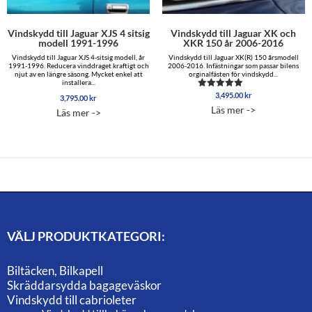
Vindskydd till Jaguar XJS 4 sitsig
Vindskydd till Jaguar XK och
modell 1991-1996
XKR 150 år 2006-2016
Vindskydd till Jaguar XJS 4-sitsig modell, år
Vindskydd till Jaguar XK(R) 150 årsmodell
1991-1996. Reducera vinddraget kraftigt och
2006-2016. Infästningar som passar bilens
njut av en längre säsong. Mycket enkel att
orginalfästen för vindskydd...
installera...
3,495.00
kr
Betygsatt
3,795.00
kr
5.00
Läs mer ->
Läs mer ->
av 5
VÄLJ PRODUKTKATEGORI:
Biltäcken, Bilkapell
Skräddarsydda bagageväskor
Vindskydd till cabrioleter