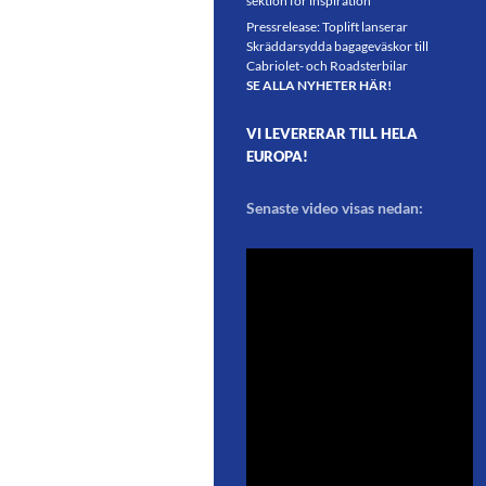
sektion för inspiration
Pressrelease: Toplift lanserar
Skräddarsydda bagageväskor till
Cabriolet- och Roadsterbilar
SE ALLA NYHETER HÄR!
VI LEVERERAR TILL HELA
EUROPA!
Senaste video visas nedan: