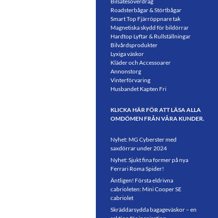
Bilsätesöverdrag
Roadsterbågar & Störtbågar
Smart Top Fjärröppnare tak
Magnetiska skydd för bildörrar
Hardtop Lyftar & Rullställningar
Bilvårdsprodukter
Lyxiga väskor
Kläder och Accessoarer
Annonstorg
Vinterförvaring
Husbandet Kapten Fri
KLICKA HÄR FÖR ATT LÄSA ALLA
OMDÖMEN FRÅN VÅRA KUNDER.
Nyhet: MG Cyberster med
saxdörrar under 2024
Nyhet: Sjukt fina former på nya
Ferrari Roma Spider!
Äntligen! Första eldrivna
cabrioleten: Mini Cooper SE
cabriolet
Skräddarsydda bagageväskor – en