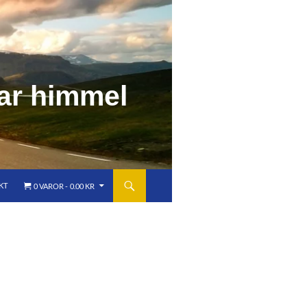
a
r
h
i
m
m
e
l
KT
0 VAROR
0.00 KR