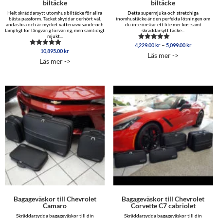
biltäcke
biltäcke
Helt skräddarsytt utomhus biltäcke för allra
Detta supermjuka och stretchiga
bästa passform. Täcket skyddar oerhört väl,
inomhustäcke är den perfekta lösningen om
andas bra och är mycket vattenavvisande och
du inte önskar ett lite mer kostsamt
lämpligt för långvarig förvaring, men samtidigt
skräddarsytt täcke...
mjukt...
Prisinterva
–
4,229.00
kr
5,099.00
kr
Betygsatt
10,895.00
kr
4,229.00 
Betygsatt
4.96
Läs mer ->
5.00
av 5
till
Läs mer ->
av 5
5,099.00 
Bagageväskor till Chevrolet
Bagageväskor till Chevrolet
Camaro
Corvette C7 cabriolet
Skräddarsydda bagageväskor till din
Skräddarsydda bagageväskor till din