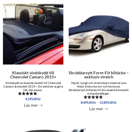
Klassiskt vindskydd till
Skräddarsytt Form-Fit biltäcke –
Chevrolet Camaro 2015+
exklusiv stretch
Vindskydd av klassisk modell till Chevrolet
Mjukt, lyxigt och stretchbart material som
Camaro årsmodell 2015+. Du behöver ej göra
följer bilens kurvor och konturer.
hål, det passar...
Skräddarsytt biltäcke till din exakta bilmodell.
6 standardfärger...
4,195.00
kr
Betygsatt
Prisinterva
–
8,495.00
kr
15,895.00
kr
5.00
Betygsatt
Läs mer ->
8,495.00 
av 5
5.00
Läs mer ->
av 5
till
15,895.00