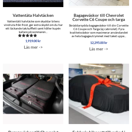
Vattentäta Halvtäcken
Bagageväskor till Chevrolet
Corvette C6 Coupe och targa
Vattentätt halvtäcke som skyddar bilens
vindruta från frost, ger extra skydd om du har
Skräddarsydda bagageväskor till din Corvette
ett läckande tak/sufflett samt håller kupén
C6 Coupe och Targa (ej cabriolet). Fyra
kallare på sommaren...
kvalitetsväskor som maximerar användandet
av hela bagageutrymmet med taket uppe...
1,919.00
kr
Betygsatt
12,295.00
kr
4.88
Läs mer ->
av 5
Läs mer ->