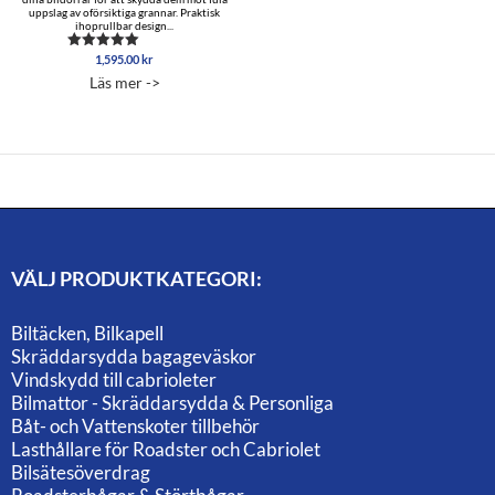
uppslag av oförsiktiga grannar. Praktisk
ihoprullbar design...
1,595.00
kr
Betygsatt
4.96
Läs mer ->
av 5
VÄLJ PRODUKTKATEGORI:
Biltäcken, Bilkapell
Skräddarsydda bagageväskor
Vindskydd till cabrioleter
Bilmattor - Skräddarsydda & Personliga
Båt- och Vattenskoter tillbehör
Lasthållare för Roadster och Cabriolet
Bilsätesöverdrag