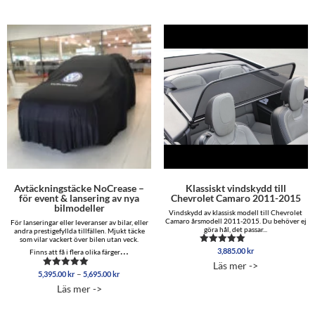
Avtäckningstäcke NoCrease –
Klassiskt vindskydd till
för event & lansering av nya
Chevrolet Camaro 2011-2015
bilmodeller
Vindskydd av klassisk modell till Chevrolet
Camaro årsmodell 2011-2015. Du behöver ej
För lanseringar eller leveranser av bilar, eller
göra hål, det passar...
andra prestigefyllda tillfällen. Mjukt täcke
som vilar vackert över bilen utan veck.
…
3,885.00
kr
Betygsatt
Finns att få i flera olika färger
5.00
Läs mer ->
av 5
Prisintervall:
–
5,395.00
kr
5,695.00
kr
Betygsatt
5,395.00 kr
5.00
Läs mer ->
av 5
till
5,695.00 kr