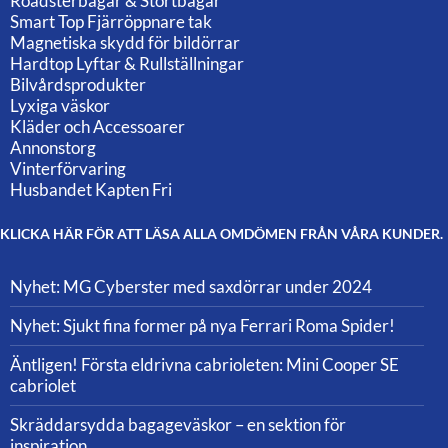
Roadsterbågar & Störtbågar
Smart Top Fjärröppnare tak
Magnetiska skydd för bildörrar
Hardtop Lyftar & Rullställningar
Bilvårdsprodukter
Lyxiga väskor
Kläder och Accessoarer
Annonstorg
Vinterförvaring
Husbandet Kapten Fri
KLICKA HÄR FÖR ATT LÄSA ALLA OMDÖMEN FRÅN VÅRA KUNDER.
Nyhet: MG Cyberster med saxdörrar under 2024
Nyhet: Sjukt fina former på nya Ferrari Roma Spider!
Äntligen! Första eldrivna cabrioleten: Mini Cooper SE
cabriolet
Skräddarsydda bagageväskor – en sektion för
inspiration