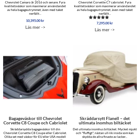
Chevrolet Camaro år 2016 och senare. Fyra
Chevrolet Corvette C7 cabriolet. Fyra
kvalitetsväskor som maximerar användandet
kvalitetsväskor som maximerar användandet
av hela bagageutrymmet, även med taket
av hela bagageutrymmet, även med taket
nerfällt...
nerfällt...
10,395.00
kr
7,295.00
kr
Betygsatt
Läs mer ->
4.50
Läs mer ->
av 5
Bagageväskor till Chevrolet
Skräddarsytt Flanell – det
Corvette C8 Coupe och Cabriolet
ultimata inomhus biltäcket
Skräddarsydda bagageväskor till din
Det ultimata inomhus biltäcket. Mycket mjukt
Chevrolet Corvette C8 Coupe eller Cabriolet.
och "fluffigt", nästan ull-lik insida som kan
Olika set med väskor för EU eller USA modell
skydda de allra finaste av lacker...