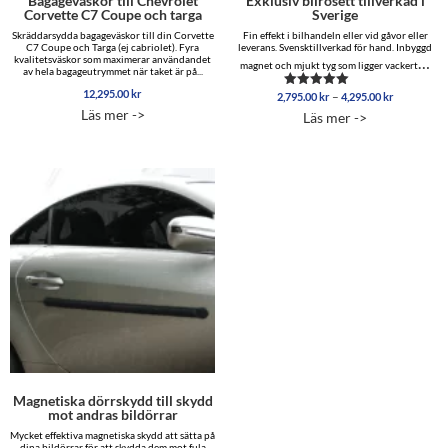
Bagageväskor till Chevrolet
Exklusiv bilrosett tillverkad i
Corvette C7 Coupe och targa
Sverige
Skräddarsydda bagageväskor till din Corvette
Fin effekt i bilhandeln eller vid gåvor eller
C7 Coupe och Targa (ej cabriolet). Fyra
leverans. Svensktillverkad för hand. Inbyggd
kvalitetsväskor som maximerar användandet
…
magnet och mjukt tyg som ligger vackert
av hela bagageutrymmet när taket är på...
12,295.00
kr
Prisinterva
–
2,795.00
kr
4,295.00
kr
Betygsatt
2,795.00 
4.86
Läs mer ->
Läs mer ->
av 5
till
4,295.00 
Magnetiska dörrskydd till skydd
mot andras bildörrar
Mycket effektiva magnetiska skydd att sätta på
dina bildörrar för att skydda dem mot fula