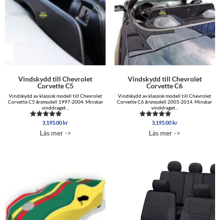
Vindskydd till Chevrolet
Vindskydd till Chevrolet
Corvette C5
Corvette C6
Vindskydd av klassisk modell till Chevrolet
Vindskydd av klassisk modell till Chevrolet
Corvette C5 årsmodell 1997-2004. Minskar
Corvette C6 årsmodell 2005-2014. Minskar
vinddraget...
vinddraget...
3,195.00
kr
3,195.00
kr
Betygsatt
Betygsatt
5.00
5.00
Läs mer ->
Läs mer ->
av 5
av 5