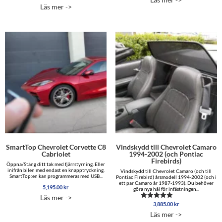
Läs mer ->
SmartTop Chevrolet Corvette C8
Vindskydd till Chevrolet Camaro
Cabriolet
1994-2002 (och Pontiac
Firebirds)
Öppna/Stäng ditt tak med fjärrstyrning. Eller
inifrån bilen med endast en knapptryckning.
Vindskydd till Chevrolet Camaro (och till
SmartTop:en kan programmeras med USB...
Pontiac Firebird) årsmodell 1994-2002 (och i
ett par Camaro år 1987-1993). Du behöver
5,195.00
kr
göra nya hål för infästningen...
Läs mer ->
3,885.00
kr
Betygsatt
4.89
Läs mer ->
av 5