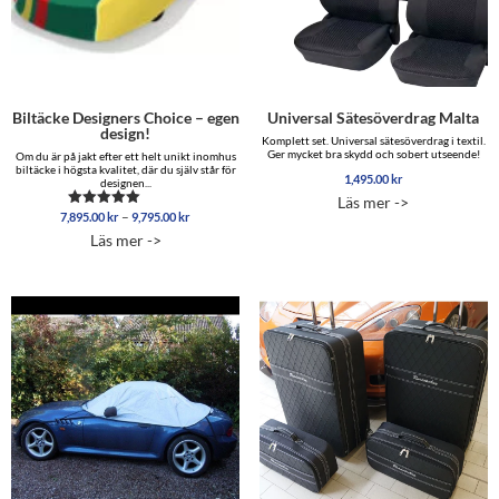
Biltäcke Designers Choice – egen
Universal Sätesöverdrag Malta
design!
Komplett set. Universal sätesöverdrag i textil.
Ger mycket bra skydd och sobert utseende!
Om du är på jakt efter ett helt unikt inomhus
biltäcke i högsta kvalitet, där du själv står för
1,495.00
kr
designen...
Läs mer ->
Prisintervall:
–
7,895.00
kr
9,795.00
kr
Betygsatt
7,895.00 kr
5.00
Läs mer ->
av 5
till
9,795.00 kr