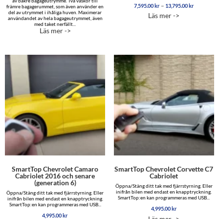
av bakre bagageutrymme. Två väskor till
Prisinterva
–
7,595.00
kr
13,795.00
kr
främre bagagerummet, som även använder en
7,595.00 
del av utrymmet i ihåliga huven. Maximerar
Läs mer ->
användandet av hela bagageutrymmet, även
till
med taket nerfällt...
13,795.00
Läs mer ->
SmartTop Chevrolet Camaro
SmartTop Chevrolet Corvette C7
Cabriolet 2016 och senare
Cabriolet
(generation 6)
Öppna/Stäng ditt tak med fjärrstyrning. Eller
inifrån bilen med endast en knapptryckning.
Öppna/Stäng ditt tak med fjärrstyrning. Eller
SmartTop:en kan programmeras med USB...
inifrån bilen med endast en knapptryckning.
SmartTop:en kan programmeras med USB...
4,995.00
kr
4,995.00
kr
Läs mer ->