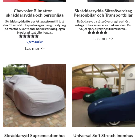
Chevrolet Bilmattor –
Skräddarsydda Sätesöverdrag
skräddarsydda och personliga
Personbilar och Transportbilar
Skräddarsydda för perfekt passform till just
Skräddarsydda sätesöverdrag i oerhört
din Chevrolet. Skapa din egen design; välj färg
många olika varianter och utseenden. Du
på mattor & kantband, hälförstärkning, egen
väljer själv direkt hos tillverkaren...
broderad text eller logga...
Läs mer ->
Betygsatt
2,595.00
kr
Betygsatt
5.00
5.00
av 5
Läs mer ->
av 5
Skräddarsytt Supreme utomhus
Universal Soft Stretch Inomhus