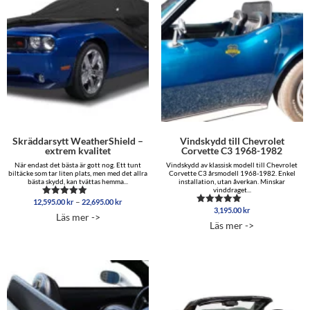
Skräddarsytt WeatherShield –
Vindskydd till Chevrolet
extrem kvalitet
Corvette C3 1968-1982
När endast det bästa är gott nog. Ett tunt
Vindskydd av klassisk modell till Chevrolet
biltäcke som tar liten plats, men med det allra
Corvette C3 årsmodell 1968-1982. Enkel
bästa skydd, kan tvättas hemma...
installation, utan åverkan. Minskar
vinddraget...
Prisintervall:
–
12,595.00
kr
22,695.00
kr
Betygsatt
12,595.00 kr
3,195.00
kr
5.00
Betygsatt
Läs mer ->
av 5
5.00
till
Läs mer ->
av 5
22,695.00 kr