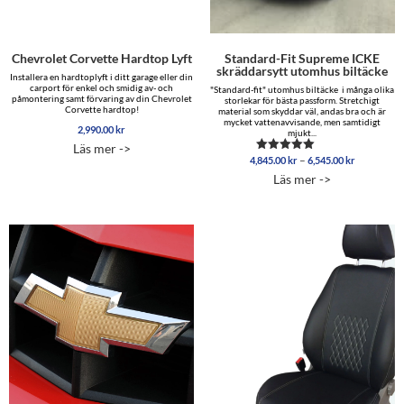
Chevrolet Corvette Hardtop Lyft
Standard-Fit Supreme ICKE
skräddarsytt utomhus biltäcke
Installera en hardtoplyft i ditt garage eller din
carport för enkel och smidig av- och
"Standard-fit" utomhus biltäcke i många olika
påmontering samt förvaring av din Chevrolet
storlekar för bästa passform. Stretchigt
Corvette hardtop!
material som skyddar väl, andas bra och är
mycket vattenavvisande, men samtidigt
2,990.00
kr
mjukt...
Läs mer ->
Prisinterva
–
4,845.00
kr
6,545.00
kr
Betygsatt
4,845.00 
5.00
Läs mer ->
av 5
till
6,545.00 