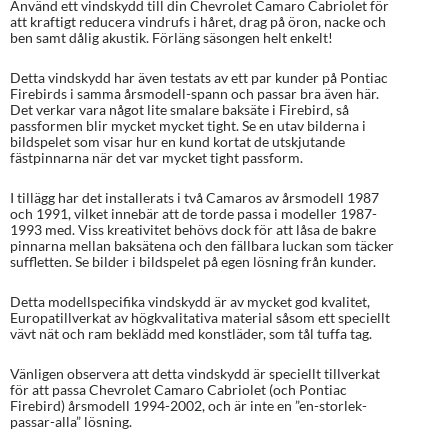
Använd ett vindskydd till din Chevrolet Camaro Cabriolet för
baserat på
att kraftigt reducera vindrufs i håret, drag på öron, nacke och
kundrecens
ben samt dålig akustik. Förläng säsongen helt enkelt!
ioner
Detta vindskydd har även testats av ett par kunder på Pontiac
Firebirds i samma årsmodell-spann och passar bra även här.
Det verkar vara något lite smalare baksäte i Firebird, så
passformen blir mycket mycket tight. Se en utav bilderna i
bildspelet som visar hur en kund kortat de utskjutande
fästpinnarna när det var mycket tight passform.
I tillägg har det installerats i två Camaros av årsmodell 1987
och 1991, vilket innebär att de torde passa i modeller 1987-
1993 med. Viss kreativitet behövs dock för att låsa de bakre
pinnarna mellan baksätena och den fällbara luckan som täcker
suffletten. Se bilder i bildspelet på egen lösning från kunder.
Detta modellspecifika vindskydd är av mycket god kvalitet,
Europatillverkat av högkvalitativa material såsom ett speciellt
vävt nät och ram beklädd med konstläder, som tål tuffa tag.
Vänligen observera att detta vindskydd är speciellt tillverkat
för att passa Chevrolet Camaro Cabriolet (och Pontiac
Firebird) årsmodell 1994-2002, och är inte en ”en-storlek-
passar-alla” lösning.