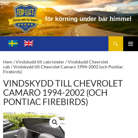
ö
r
k
ö
r
n
i
n
g
u
n
d
e
r
b
a
r
h
i
m
m
e
l
Sök
Toplift.se – för körning under bar himmel
HOPPA
TILL
PRIMÄ
INNEHÅLL
MENY
Hem
/
Vindskydd till cabrioleter
/
Vindskydd Chevrolet
cab
/ Vindskydd till Chevrolet Camaro 1994-2002 (och Pontiac
Firebirds)
VINDSKYDD TILL CHEVROLET
CAMARO 1994-2002 (OCH
PONTIAC FIREBIRDS)