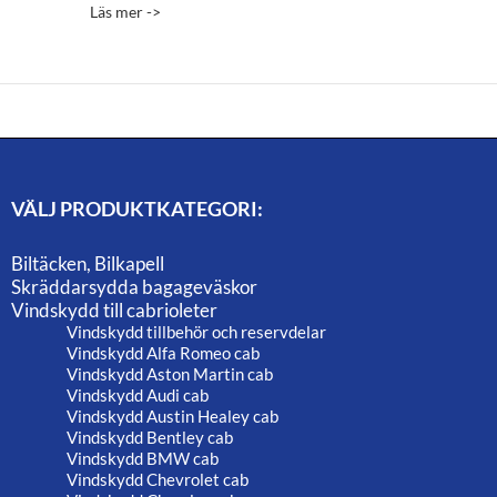
4,845.00 kr
5.00
Läs mer ->
av 5
till
6,545.00 kr
VÄLJ PRODUKTKATEGORI:
Biltäcken, Bilkapell
Skräddarsydda bagageväskor
Vindskydd till cabrioleter
Vindskydd tillbehör och reservdelar
Vindskydd Alfa Romeo cab
Vindskydd Aston Martin cab
Vindskydd Audi cab
Vindskydd Austin Healey cab
Vindskydd Bentley cab
Vindskydd BMW cab
Vindskydd Chevrolet cab