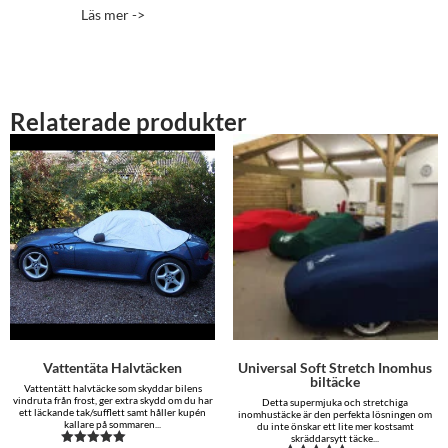
5.00
Läs mer ->
av 5
Relaterade produkter
Vattentäta Halvtäcken
Universal Soft Stretch Inomhus
biltäcke
Vattentätt halvtäcke som skyddar bilens
vindruta från frost, ger extra skydd om du har
Detta supermjuka och stretchiga
ett läckande tak/sufflett samt håller kupén
inomhustäcke är den perfekta lösningen om
kallare på sommaren...
du inte önskar ett lite mer kostsamt
skräddarsytt täcke...