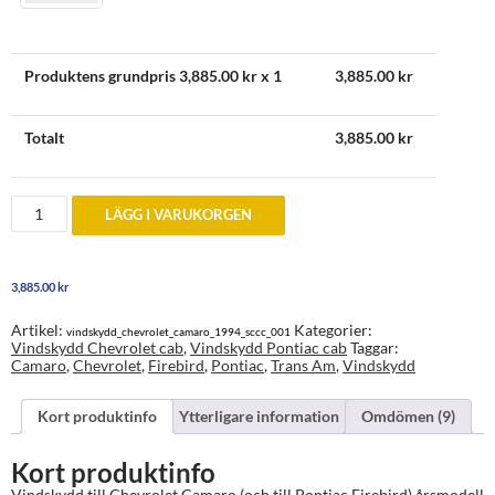
Produktens grundpris
3,885.00
kr x 1
3,885.00
kr
Totalt
3,885.00
kr
Vindskydd
LÄGG I VARUKORGEN
till
Chevrolet
Camaro
1994-
3,885.00
kr
2002
(och
Pontiac
Artikel:
Kategorier:
vindskydd_chevrolet_camaro_1994_sccc_001
Firebirds)
Vindskydd Chevrolet cab
,
Vindskydd Pontiac cab
Taggar:
mängd
Camaro
,
Chevrolet
,
Firebird
,
Pontiac
,
Trans Am
,
Vindskydd
Kort produktinfo
Ytterligare information
Omdömen (9)
Kort produktinfo
Vindskydd till Chevrolet Camaro (och till Pontiac Firebird) årsmodell