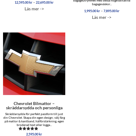
bagageutrymmet med dessa högkvalitativa
Prisintervall:
–
12,595.00
kr
22,695.00
kr
Betygsatt
bagageväskor...
12,595.00 kr
5.00
Läs mer ->
av 5
till
Prisinterva
–
1,995.00
kr
7,895.00
kr
22,695.00 kr
1,995.00 
Läs mer ->
till
7,895.00 
Chevrolet Bilmattor –
skräddarsydda och personliga
Skräddarsydda för perfekt passform till just
din Chevrolet. Skapa din egen design; välj färg
på mattor & kantband, hälförstärkning, egen
broderad text eller logga...
2,595.00
kr
Betygsatt