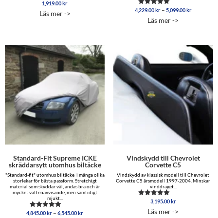
1,919.00
kr
Betygsatt
Prisinterva
4.88
–
4,229.00
kr
5,099.00
kr
Betygsatt
Läs mer ->
av 5
4,229.00 
4.96
Läs mer ->
av 5
till
5,099.00 
Standard-Fit Supreme ICKE
Vindskydd till Chevrolet
skräddarsytt utomhus biltäcke
Corvette C5
"Standard-fit" utomhus biltäcke i många olika
Vindskydd av klassisk modell till Chevrolet
storlekar för bästa passform. Stretchigt
Corvette C5 årsmodell 1997-2004. Minskar
material som skyddar väl, andas bra och är
vinddraget...
mycket vattenavvisande, men samtidigt
mjukt...
3,195.00
kr
Betygsatt
5.00
Läs mer ->
Prisintervall:
–
4,845.00
kr
6,545.00
kr
Betygsatt
av 5