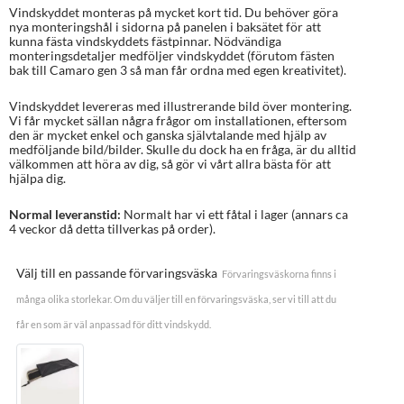
Vindskyddet monteras på mycket kort tid. Du behöver göra
nya monteringshål i sidorna på panelen i baksätet för att
kunna fästa vindskyddets fästpinnar. Nödvändiga
monteringsdetaljer medföljer vindskyddet (förutom fästen
bak till Camaro gen 3 så man får ordna med egen kreativitet).
Vindskyddet levereras med illustrerande bild över montering.
Vi får mycket sällan några frågor om installationen, eftersom
den är mycket enkel och ganska självtalande med hjälp av
medföljande bild/bilder. Skulle du dock ha en fråga, är du alltid
välkommen att höra av dig, så gör vi vårt allra bästa för att
hjälpa dig.
Normal leveranstid:
Normalt har vi ett fåtal i lager (annars ca
4 veckor då detta tillverkas på order).
Välj till en passande förvaringsväska
Förvaringsväskorna finns i
många olika storlekar. Om du väljer till en förvaringsväska, ser vi till att du
får en som är väl anpassad för ditt vindskydd.