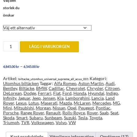
Välj den
storlek du
önskar
Standard-
LÄGG I VARUKORGEN
Fit
Supreme
ICKE
skräddarsytt
Prisintervall:
–
4,845.00
kr
6,545.00
kr
utomhus
4,845.00 kr
biltäcke
till
mängd
Artikel:
Kategori:
biltacke_utomhus_universal_supreme_all_acuu_001
6,545.00 kr
Utomhus biltäcken
Taggar:
Alfa Romeo
,
Aston Martin
,
Audi
,
Bentley
,
Biltäcke
,
BMW
,
Cadillac
,
Chevrolet
,
Chrysler
,
Citroen
,
DeLorean
,
Dodge
,
Ferrari
,
Fiat
,
Ford
,
Honda
,
Hyundai
,
Indigo
,
Infinity
,
Jaguar
,
Jeep
,
Jensen
,
Kia
,
Lamborghini
,
Lancia
,
Land
Rover
,
Lexus
,
Lotus
,
Maserati
,
Mazda
,
McLaren
,
Mercedes
,
MG
,
Mini
,
Mitsubishi
,
Morgan
,
Nissan
,
Opel
,
Peugeot
,
Pontiac
,
Porsche
,
Range Rover
,
Renault
,
Rolls-Royce
,
Rover
,
Saab
,
Seat
,
Skoda
,
Smart
,
Subaru
,
Sunbeam
,
Suzuki
,
Tesla
,
Toyota
,
Triumph
,
TVR
,
Volkswagen
,
Volvo
,
VW
Kort produktinfo
Ytterligare information
Omdömen (17)