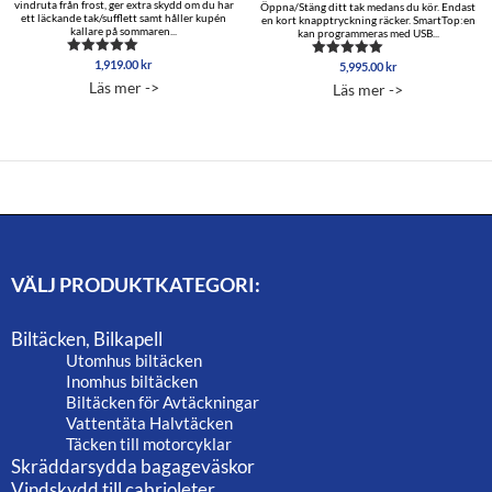
vindruta från frost, ger extra skydd om du har
Öppna/Stäng ditt tak medans du kör. Endast
ett läckande tak/sufflett samt håller kupén
en kort knapptryckning räcker. SmartTop:en
kallare på sommaren...
kan programmeras med USB...
1,919.00
kr
Betygsatt
5,995.00
kr
Betygsatt
4.88
5.00
Läs mer ->
Läs mer ->
av 5
av 5
VÄLJ PRODUKTKATEGORI:
Biltäcken, Bilkapell
Utomhus biltäcken
Inomhus biltäcken
Biltäcken för Avtäckningar
Vattentäta Halvtäcken
Täcken till motorcyklar
Skräddarsydda bagageväskor
Vindskydd till cabrioleter