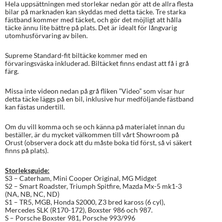
Hela uppsättningen med storlekar nedan gör att de allra flesta
bilar på marknaden kan skyddas med detta täcke. Tre starka
fästband kommer med täcket, och gör det möjligt att hålla
täcke ännu lite bättre på plats. Det är idealt för långvarig
utomhusförvaring av bilen.
Supreme Standard-fit biltäcke kommer med en
förvaringsväska inkluderad. Biltäcket finns endast att få i grå
färg.
Missa inte videon nedan på grå fliken ”Video” som visar hur
detta täcke läggs på en bil, inklusive hur medföljande fästband
kan fästas undertill.
Om du vill komma och se och känna på materialet innan du
beställer, är du mycket välkommen till vårt Showroom på
Orust (observera dock att du måste boka tid först, så vi säkert
finns på plats).
Storleksguide:
S3 – Caterham, Mini Cooper Original, MG Midget
S2 – Smart Roadster, Triumph Spitfire, Mazda Mx-5 mk1-3
(NA, NB, NC, ND)
S1 – TR5, MGB, Honda S2000, Z3 bred kaross (6 cyl),
Mercedes SLK (R170-172), Boxster 986 och 987.
S – Porsche Boxster 981, Porsche 993/996