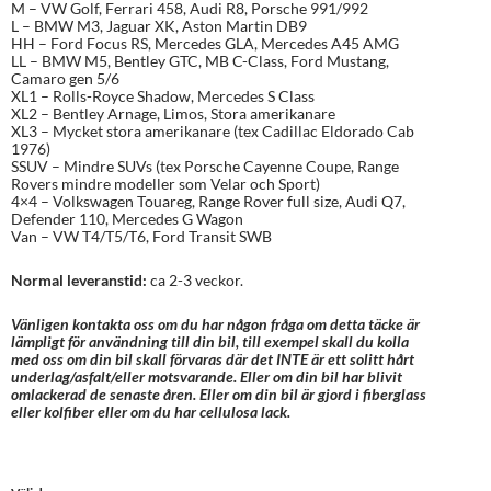
M – VW Golf, Ferrari 458, Audi R8, Porsche 991/992
L – BMW M3, Jaguar XK, Aston Martin DB9
HH – Ford Focus RS, Mercedes GLA, Mercedes A45 AMG
LL – BMW M5, Bentley GTC, MB C-Class, Ford Mustang,
Camaro gen 5/6
XL1 – Rolls-Royce Shadow, Mercedes S Class
XL2 – Bentley Arnage, Limos, Stora amerikanare
XL3 – Mycket stora amerikanare (tex Cadillac Eldorado Cab
1976)
SSUV – Mindre SUVs (tex Porsche Cayenne Coupe, Range
Rovers mindre modeller som Velar och Sport)
4×4 – Volkswagen Touareg, Range Rover full size, Audi Q7,
Defender 110, Mercedes G Wagon
Van – VW T4/T5/T6, Ford Transit SWB
Normal leveranstid:
ca 2-3 veckor.
Vänligen kontakta oss om du har någon fråga om detta täcke är
lämpligt för användning till din bil, till exempel skall du kolla
med oss om din bil skall förvaras där det INTE är ett solitt hårt
underlag/asfalt/eller motsvarande. Eller om din bil har blivit
omlackerad de senaste åren. Eller om din bil är gjord i fiberglass
eller kolfiber eller om du har cellulosa lack.