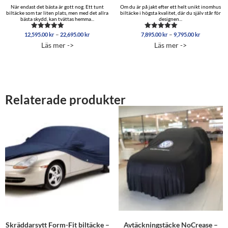
När endast det bästa är gott nog. Ett tunt
Om du är på jakt efter ett helt unikt inomhus
biltäcke som tar liten plats, men med det allra
biltäcke i högsta kvalitet, där du själv står för
bästa skydd, kan tvättas hemma...
designen...
Prisintervall:
Prisinterva
–
–
12,595.00
kr
22,695.00
kr
7,895.00
kr
9,795.00
kr
Betygsatt
Betygsatt
12,595.00 kr
7,895.00 
5.00
5.00
Läs mer ->
Läs mer ->
av 5
av 5
till
till
22,695.00 kr
9,795.00 
Relaterade produkter
Skräddarsytt Form-Fit biltäcke –
Avtäckningstäcke NoCrease –