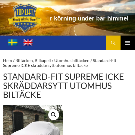
n
g
u
n
d
e
r
b
a
r
h
i
m
m
e
l
Sök
Toplift.se – för körning under bar himmel
HOPPA
TILL
PRIMÄ
INNEHÅLL
MENY
Hem
/
Biltäcken, Bilkapell
/
Utomhus biltäcken
/ Standard-Fit
Supreme ICKE skräddarsytt utomhus biltäcke
STANDARD-FIT SUPREME ICKE
SKRÄDDARSYTT UTOMHUS
BILTÄCKE