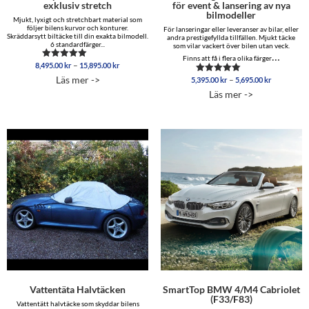
exklusiv stretch
för event & lansering av nya
bilmodeller
Mjukt, lyxigt och stretchbart material som
följer bilens kurvor och konturer.
För lanseringar eller leveranser av bilar, eller
Skräddarsytt biltäcke till din exakta bilmodell.
andra prestigefyllda tillfällen. Mjukt täcke
6 standardfärger...
som vilar vackert över bilen utan veck.
…
Finns att få i flera olika färger
Prisintervall:
–
8,495.00
kr
15,895.00
kr
Betygsatt
8,495.00 kr
5.00
Läs mer ->
Prisinterva
–
5,395.00
kr
5,695.00
kr
Betygsatt
av 5
till
5,395.00 
5.00
Läs mer ->
15,895.00 kr
av 5
till
5,695.00 
Vattentäta Halvtäcken
SmartTop BMW 4/M4 Cabriolet
(F33/F83)
Vattentätt halvtäcke som skyddar bilens