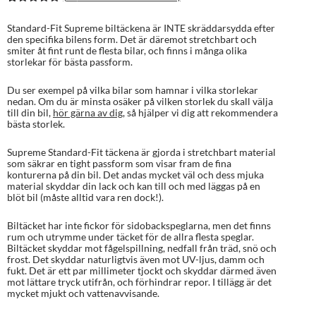
Betygsatt
33
5.00
av 5
Standard-Fit Supreme biltäckena är INTE skräddarsydda efter
baserat på
den specifika bilens form. Det är däremot stretchbart och
kundrecens
smiter åt fint runt de flesta bilar, och finns i många olika
ioner
storlekar för bästa passform.
Du ser exempel på vilka bilar som hamnar i vilka storlekar
nedan. Om du är minsta osäker på vilken storlek du skall välja
till din bil,
hör gärna av dig
, så hjälper vi dig att rekommendera
bästa storlek.
Supreme Standard-Fit täckena är gjorda i stretchbart material
som säkrar en tight passform som visar fram de fina
konturerna på din bil. Det andas mycket väl och dess mjuka
material skyddar din lack och kan till och med läggas på en
blöt bil (måste alltid vara ren dock!).
Biltäcket har inte fickor för sidobackspeglarna, men det finns
rum och utrymme under täcket för de allra flesta speglar.
Biltäcket skyddar mot fågelspillning, nedfall från träd, snö och
frost. Det skyddar naturligtvis även mot UV-ljus, damm och
fukt. Det är ett par millimeter tjockt och skyddar därmed även
mot lättare tryck utifrån, och förhindrar repor. I tillägg är det
mycket mjukt och vattenavvisande.