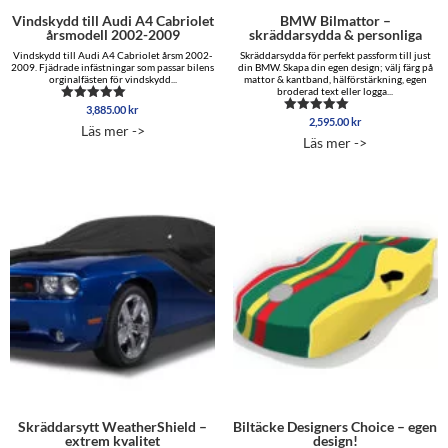
Vindskydd till Audi A4 Cabriolet
BMW Bilmattor –
årsmodell 2002-2009
skräddarsydda & personliga
Vindskydd till Audi A4 Cabriolet årsm 2002-
Skräddarsydda för perfekt passform till just
2009. Fjädrade infästningar som passar bilens
din BMW. Skapa din egen design; välj färg på
orginalfästen för vindskydd...
mattor & kantband, hälförstärkning, egen
broderad text eller logga...
3,885.00
kr
Betygsatt
2,595.00
kr
5.00
Betygsatt
Läs mer ->
av 5
5.00
Läs mer ->
av 5
Skräddarsytt WeatherShield –
Biltäcke Designers Choice – egen
extrem kvalitet
design!