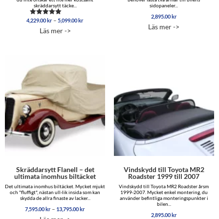
skräddarsytt täcke...
sidopaneler...
2,895.00
kr
Prisintervall:
–
4,229.00
kr
5,099.00
kr
Betygsatt
Läs mer ->
4,229.00 kr
4.96
Läs mer ->
av 5
till
5,099.00 kr
Skräddarsytt Flanell – det
Vindskydd till Toyota MR2
ultimata inomhus biltäcket
Roadster 1999 till 2007
Det ultimata inomhus biltäcket. Mycket mjukt
Vindskydd till Toyota MR2 Roadster årsm
och "fluffigt", nästan ull-lik insida som kan
1999-2007. Mycket enkel montering, du
skydda de allra finaste av lacker...
använder befintliga monteringspunkter i
bilen...
Prisintervall:
–
7,595.00
kr
13,795.00
kr
7,595.00 kr
2,895.00
kr