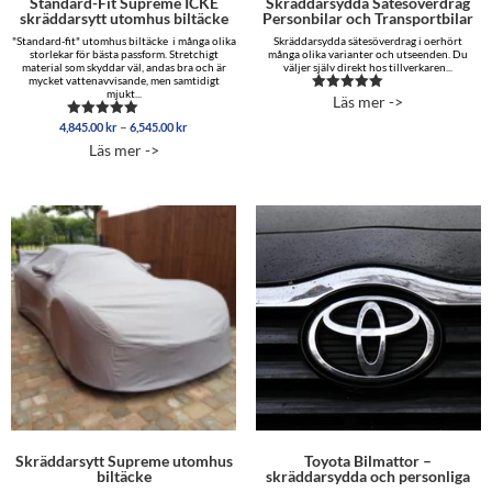
Standard-Fit Supreme ICKE
Skräddarsydda Sätesöverdrag
skräddarsytt utomhus biltäcke
Personbilar och Transportbilar
"Standard-fit" utomhus biltäcke i många olika
Skräddarsydda sätesöverdrag i oerhört
storlekar för bästa passform. Stretchigt
många olika varianter och utseenden. Du
material som skyddar väl, andas bra och är
väljer själv direkt hos tillverkaren...
mycket vattenavvisande, men samtidigt
mjukt...
Läs mer ->
Betygsatt
5.00
Prisintervall:
–
4,845.00
kr
6,545.00
kr
Betygsatt
av 5
4,845.00 kr
5.00
Läs mer ->
av 5
till
6,545.00 kr
Skräddarsytt Supreme utomhus
Toyota Bilmattor –
biltäcke
skräddarsydda och personliga