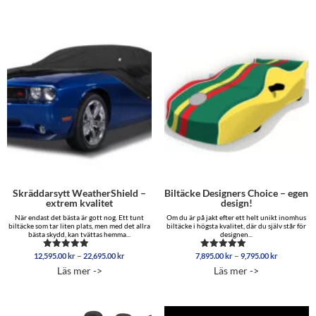
5,695.00 kr
Skräddarsytt WeatherShield –
Biltäcke Designers Choice – egen
extrem kvalitet
design!
När endast det bästa är gott nog. Ett tunt
Om du är på jakt efter ett helt unikt inomhus
biltäcke som tar liten plats, men med det allra
biltäcke i högsta kvalitet, där du själv står för
bästa skydd, kan tvättas hemma...
designen...
Prisintervall:
Prisinterva
–
–
12,595.00
kr
22,695.00
kr
7,895.00
kr
9,795.00
kr
Betygsatt
Betygsatt
12,595.00 kr
7,895.00 
5.00
5.00
Läs mer ->
Läs mer ->
av 5
av 5
till
till
22,695.00 kr
9,795.00 