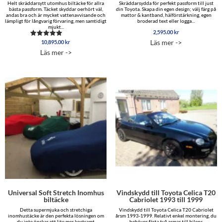
Helt skräddarsytt utomhus biltäcke för allra
Skräddarsydda för perfekt passform till just
bästa passform. Täcket skyddar oerhört väl,
din Toyota. Skapa din egen design; välj färg på
andas bra och är mycket vattenavvisande och
mattor & kantband, hälförstärkning, egen
lämpligt för långvarig förvaring, men samtidigt
broderad text eller logga...
mjukt...
2,595.00
kr
Läs mer ->
10,895.00
kr
Betygsatt
5.00
Läs mer ->
av 5
Universal Soft Stretch Inomhus
Vindskydd till Toyota Celica T20
biltäcke
Cabriolet 1993 till 1999
Detta supermjuka och stretchiga
Vindskydd till Toyota Celica T20 Cabriolet
inomhustäcke är den perfekta lösningen om
årsm 1993-1999. Relativt enkel montering, du
du inte önskar ett lite mer kostsamt
behöver fästa två armar till bilens