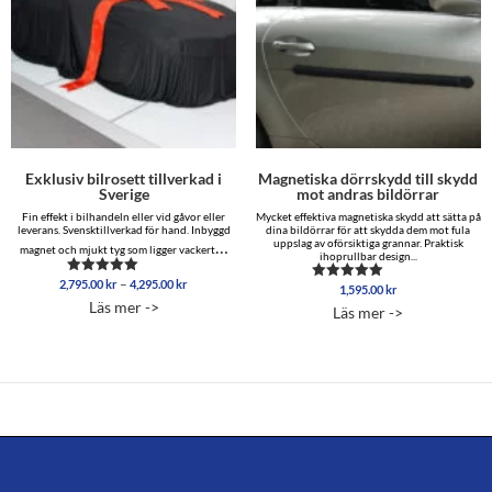
Exklusiv bilrosett tillverkad i
Magnetiska dörrskydd till skydd
Sverige
mot andras bildörrar
Fin effekt i bilhandeln eller vid gåvor eller
Mycket effektiva magnetiska skydd att sätta på
leverans. Svensktillverkad för hand. Inbyggd
dina bildörrar för att skydda dem mot fula
…
uppslag av oförsiktiga grannar. Praktisk
magnet och mjukt tyg som ligger vackert
ihoprullbar design...
Prisintervall:
–
2,795.00
kr
4,295.00
kr
Betygsatt
1,595.00
kr
Betygsatt
2,795.00 kr
4.86
4.96
Läs mer ->
Läs mer ->
av 5
till
av 5
4,295.00 kr