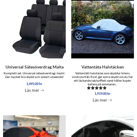
Universal Sätesöverdrag Malta
Vattentäta Halvtäcken
Komplett set. Universal sätesöverdrag i textil.
Vattentätt halvtäcke som skyddar bilens
Ger mycket bra skydd och sobert utseende!
vindruta från frost, ger extra skydd om du har
ett läckande tak/sufflett samt håller kupén
1,495.00
kr
kallare på sommaren...
Läs mer ->
1,919.00
kr
Betygsatt
4.88
Läs mer ->
av 5