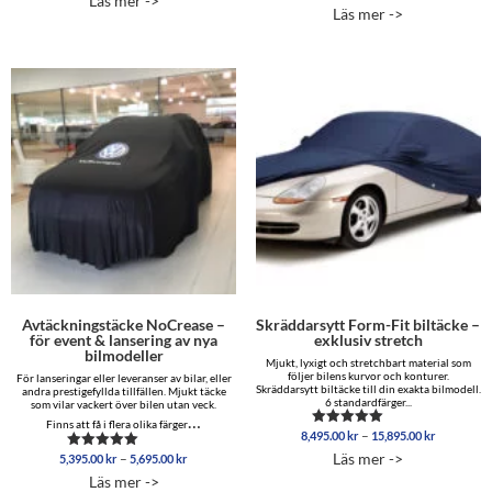
Läs mer ->
till
Läs mer ->
13,795.00 kr
Avtäckningstäcke NoCrease –
Skräddarsytt Form-Fit biltäcke –
för event & lansering av nya
exklusiv stretch
bilmodeller
Mjukt, lyxigt och stretchbart material som
följer bilens kurvor och konturer.
För lanseringar eller leveranser av bilar, eller
Skräddarsytt biltäcke till din exakta bilmodell.
andra prestigefyllda tillfällen. Mjukt täcke
6 standardfärger...
som vilar vackert över bilen utan veck.
…
Finns att få i flera olika färger
Prisinterva
–
8,495.00
kr
15,895.00
kr
Betygsatt
8,495.00 
5.00
Läs mer ->
Prisintervall:
–
5,395.00
kr
5,695.00
kr
Betygsatt
av 5
till
5,395.00 kr
5.00
Läs mer ->
15,895.00
av 5
till