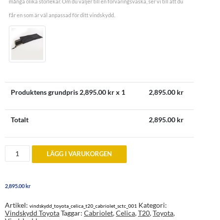
många olika storlekar. Om du väljer till en förvaringsväska, ser vi till att du
får en som är väl anpassad för ditt vindskydd.
Produktens grundpris
2,895.00
kr x 1
2,895.00
kr
Totalt
2,895.00
kr
Vindskydd
LÄGG I VARUKORGEN
till
Toyota
Celica
T20
2,895.00
kr
Cabriolet
1993
till
Artikel:
Kategori:
vindskydd_toyota_celica_t20_cabriolet_sctc_001
1999
Vindskydd Toyota
Taggar:
Cabriolet
,
Celica
,
T20
,
Toyota
,
mängd