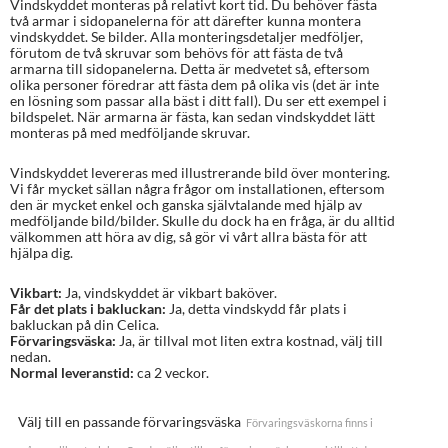
Vindskyddet monteras på relativt kort tid. Du behöver fästa
två armar i sidopanelerna för att därefter kunna montera
vindskyddet. Se bilder. Alla monteringsdetaljer medföljer,
förutom de två skruvar som behövs för att fästa de två
armarna till sidopanelerna. Detta är medvetet så, eftersom
olika personer föredrar att fästa dem på olika vis (det är inte
en lösning som passar alla bäst i ditt fall). Du ser ett exempel i
bildspelet. När armarna är fästa, kan sedan vindskyddet lätt
monteras på med medföljande skruvar.
Vindskyddet levereras med illustrerande bild över montering.
Vi får mycket sällan några frågor om installationen, eftersom
den är mycket enkel och ganska självtalande med hjälp av
medföljande bild/bilder. Skulle du dock ha en fråga, är du alltid
välkommen att höra av dig, så gör vi vårt allra bästa för att
hjälpa dig.
Vikbart:
Ja, vindskyddet är vikbart baköver.
Får det plats i bakluckan:
Ja, detta vindskydd får plats i
bakluckan på din Celica.
Förvaringsväska:
Ja, är tillval mot liten extra kostnad, välj till
nedan.
Normal leveranstid:
ca 2 veckor.
Välj till en passande förvaringsväska
Förvaringsväskorna finns i