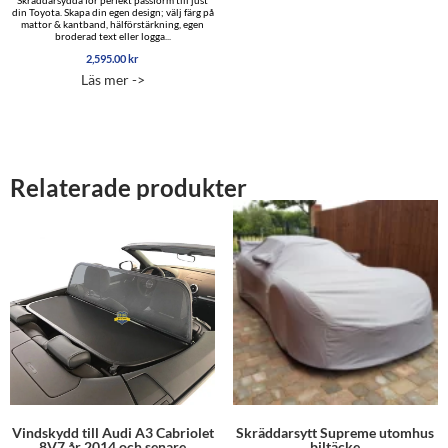
din Toyota. Skapa din egen design; välj färg på
mattor & kantband, hälförstärkning, egen
broderad text eller logga...
2,595.00
kr
Läs mer ->
Relaterade produkter
Vindskydd till Audi A3 Cabriolet
Skräddarsytt Supreme utomhus
8V7 år 2014 och senare
biltäcke