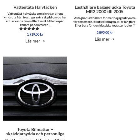
Vattentäta Halvtäcken
Lasthållare bagagelucka Toyota
MR2 2000 till 2005
Vattentätt halvtäcke som skyddar bilens
vindruta från frost, ger extra skydd om du har
Avtagbar lasthållare för mer bagageutrymme
ett läckande tak/sufflett samt håller kupén
för semestern, bilutställningen, eller långfärd.
kallare på sommaren...
Eller bara för den klassiska roadsterlooken?
5,895.00
kr
1,919.00
kr
Betygsatt
4.88
Läs mer ->
Läs mer ->
av 5
Toyota Bilmattor –
skräddarsydda och personliga
Skräddarsydda för perfekt passform till just