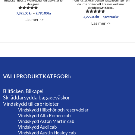
biltäcke i högsta kvalitet, där du själv står för
inomhustäcke är den perfekta lösningen om
designen...
du inte önskar ett lite mer kostsamt
skräddarsytt täcke...
Prisintervall:
–
7,895.00
kr
9,795.00
kr
Betygsatt
Prisinterva
–
7,895.00 kr
4,229.00
kr
5,099.00
kr
5.00
Betygsatt
Läs mer ->
4,229.00 
av 5
4.96
till
Läs mer ->
av 5
till
9,795.00 kr
5,099.00 
VÄLJ PRODUKTKATEGORI:
Biltäcken, Bilkapell
Skräddarsydda bagageväskor
Vindskydd till cabrioleter
Vindskydd tillbehör och reservdelar
Vindskydd Alfa Romeo cab
Vindskydd Aston Martin cab
Vindskydd Audi cab
Vindskydd Austin Healey cab