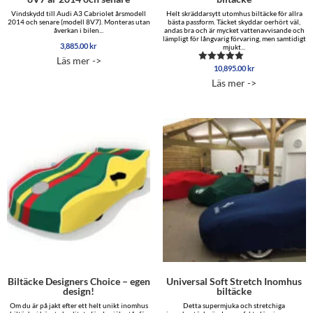
Vindskydd till Audi A3 Cabriolet årsmodell
Helt skräddarsytt utomhus biltäcke för allra
2014 och senare (modell 8V7). Monteras utan
bästa passform. Täcket skyddar oerhört väl,
åverkan i bilen...
andas bra och är mycket vattenavvisande och
lämpligt för långvarig förvaring, men samtidigt
3,885.00
kr
mjukt...
Läs mer ->
10,895.00
kr
Betygsatt
5.00
Läs mer ->
av 5
Biltäcke Designers Choice – egen
Universal Soft Stretch Inomhus
design!
biltäcke
Om du är på jakt efter ett helt unikt inomhus
Detta supermjuka och stretchiga