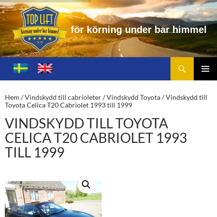
f
ö
r
k
ö
r
n
i
n
g
u
n
d
e
r
b
a
r
h
i
m
m
e
l
Sök
Toplift.se – för körning under bar himmel
HOPPA
TILL
PRIMÄ
INNEHÅLL
MENY
Hem
/
Vindskydd till cabrioleter
/
Vindskydd Toyota
/ Vindskydd till
Toyota Celica T20 Cabriolet 1993 till 1999
VINDSKYDD TILL TOYOTA
CELICA T20 CABRIOLET 1993
TILL 1999