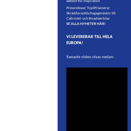
sektion för inspiration
Pressrelease: Toplift lanserar
Skräddarsydda bagageväskor till
Cabriolet- och Roadsterbilar
SE ALLA NYHETER HÄR!
VI LEVERERAR TILL HELA
EUROPA!
Senaste video visas nedan: