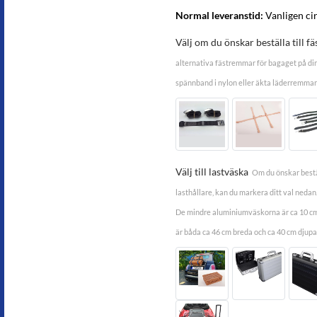
Normal leveranstid:
Vanligen ci
Välj om du önskar beställa till 
alternativa fästremmar för bagaget på din 
spännband i nylon eller äkta läderremmar i
Välj till lastväska
Om du önskar bestäl
lasthållare, kan du markera ditt val neda
De mindre aluminiumväskorna är ca 10 cm 
är båda ca 46 cm breda och ca 40 cm djupa