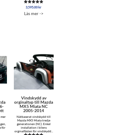
3,595.00
kr
Betygsatt
5.00
Läs mer ->
av 5
Vindskydd av
zda
orginaltyp till Mazda
6-
MX5 Miata NC
tt
2005-2014
r mer
Nätbaserat vindskydd till
r
Mazda MX5 Miata tredje
ngen,
generationen (NC). Enkel
a för
installation i bilens
orginalfästen för vindskydd...