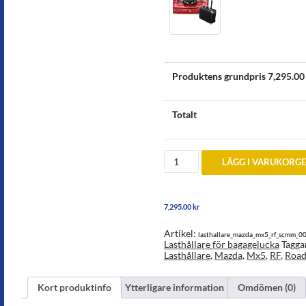
Produktens grundpris
7,295.00
Totalt
Lasthållare
LÄGG I VARUKORG
bagagelucka
Mazda
MX5
RF
7,295.00
kr
2015
och
senare
Artikel:
lasthallare_mazda_mx5_rf_scmm_0
mängd
Lasthållare för bagagelucka
Tagga
Lasthållare
,
Mazda
,
Mx5
,
RF
,
Road
Kort produktinfo
Ytterligare information
Omdömen (0)