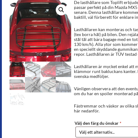
De lasthållare som Toplift erbjude
passar perfekt på din Mazda MX5 
senare. Denna lasthållare kommer
baktill, väl förberett för enklare i
Lasthållaren kan monteras och tas
(tex borra hål) på bilen. Den rejäl
stål tål att bära bagage med en tota
130 km/h). Alla ytor som kommer 
en speciellt skyddande gummikant
repor. Lasthållaren är TÜV testad
Lasthållaren är mycket enkel att 
klämmor runt bakluckans kanter.
svenska medföljer.
Vänligen observera att den eventu
om du har en spoiler monterad på
Fästremmar och väskor av olika sla
här nedanför.
Välj den färg du önskar
*