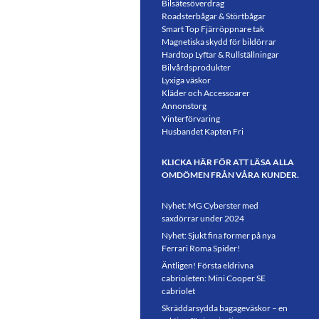
Bilsätesöverdrag
Roadsterbågar & Störtbågar
Smart Top Fjärröppnare tak
Magnetiska skydd för bildörrar
Hardtop Lyftar & Rullställningar
Bilvårdsprodukter
Lyxiga väskor
Kläder och Accessoarer
Annonstorg
Vinterförvaring
Husbandet Kapten Fri
KLICKA HÄR FÖR ATT LÄSA ALLA
OMDÖMEN FRÅN VÅRA KUNDER.
Nyhet: MG Cyberster med
saxdörrar under 2024
Nyhet: Sjukt fina former på nya
Ferrari Roma Spider!
Äntligen! Första eldrivna
cabrioleten: Mini Cooper SE
cabriolet
Skräddarsydda bagageväskor – en