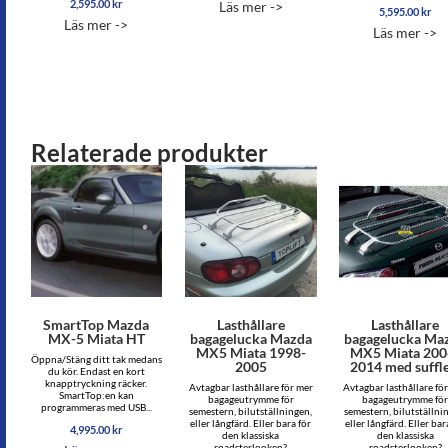
2,595.00
kr
Läs mer ->
av 5
5,595.00
kr
Betygsatt
Läs mer ->
4.96
Läs mer ->
av 5
Relaterade produkter
SmartTop Mazda
Lasthållare
Lasthållare
MX-5 Miata HT
bagagelucka Mazda
bagagelucka Ma
MX5 Miata 1998-
MX5 Miata 200
Öppna/Stäng ditt tak medans
2005
2014 med suffle
du kör. Endast en kort
knapptryckning räcker.
Avtagbar lasthållare för mer
Avtagbar lasthållare fö
SmartTop:en kan
bagageutrymme för
bagageutrymme fö
programmeras med USB...
semestern, bilutställningen,
semestern, bilutställni
eller långfärd. Eller bara för
eller långfärd. Eller bar
4,995.00
kr
den klassiska
den klassiska
roadsterlooken?
roadsterlooken?