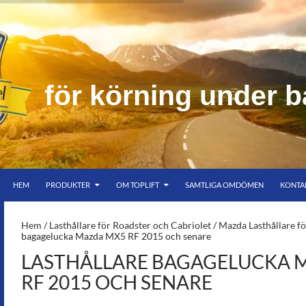
i
n
g
u
n
d
e
r
b
HOPPA TILL INNEHÅLL
er bar himmel
HEM
PRODUKTER
OM TOPLIFT
SAMTLIGA OMDÖMEN
KONTA
S-
Hem
/
Lasthållare för Roadster och Cabriolet
/
Mazda Lasthållare f
bagagelucka Mazda MX5 RF 2015 och senare
LASTHÅLLARE BAGAGELUCKA 
RF 2015 OCH SENARE