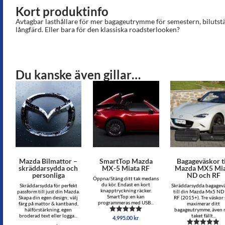
Kort produktinfo
Avtagbar lasthållare för mer bagageutrymme för semestern, bilutstäl
långfärd. Eller bara för den klassiska roadsterlooken?
Du kanske även gillar…
Mazda Bilmattor –
SmartTop Mazda
Bagageväskor ti
skräddarsydda och
MX-5 Miata RF
Mazda MX5 Mia
personliga
ND och RF
Öppna/Stäng ditt tak medans
du kör. Endast en kort
Skräddarsydda för perfekt
Skräddarsydda bagagev
knapptryckning räcker.
passform till just din Mazda.
till din Mazda Mx5 ND
SmartTop:en kan
Skapa din egen design; välj
RF (2015+). Tre väskor
programmeras med USB...
färg på mattor & kantband,
maximerar ditt
hälförstärkning, egen
bagageutrymme, även
broderad text eller logga...
taket fällt...
4,995.00
kr
Betygsatt
5.00