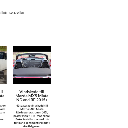
lningen, eller
ll
Vindskydd till
ta
Mazda MX5 Miata
ND and RF 2015+
äskor
Nätbaserat vindskydd till
 och
Mazda MX5 Miata
 som
fjärde generationen (ND,
passar även till RF modellen).
 med
Enkel installation med två
fästband som monteras runt
störtbågarna...