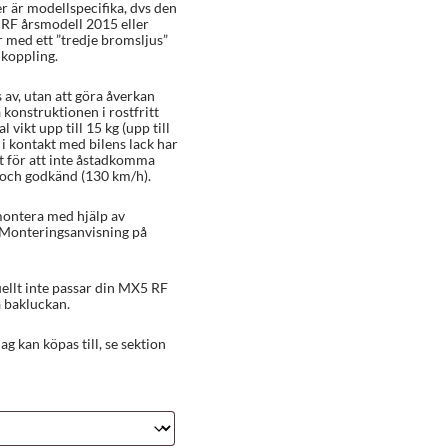
r är modellspecifika, dvs den
RF årsmodell 2015 eller
 med ett ”tredje bromsljus”
nkoppling.
 av, utan att göra åverkan
a konstruktionen i rostfritt
l vikt upp till 15 kg (upp till
i kontakt med bilens lack har
 för att inte åstadkomma
 och godkänd (130 km/h).
montera med hjälp av
 Monteringsanvisning på
ellt inte passar din MX5 RF
 bakluckan.
g kan köpas till, se sektion