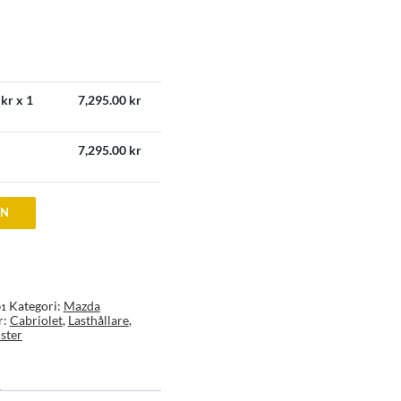
kr x 1
7,295.00
kr
7,295.00
kr
EN
Kategori:
Mazda
01
r:
Cabriolet
,
Lasthållare
,
ster