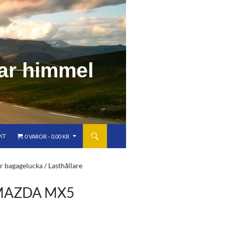
a
r
h
i
m
m
e
l
KT
0 VAROR
0.00 KR
ör bagagelucka
/ Lasthållare
MAZDA MX5