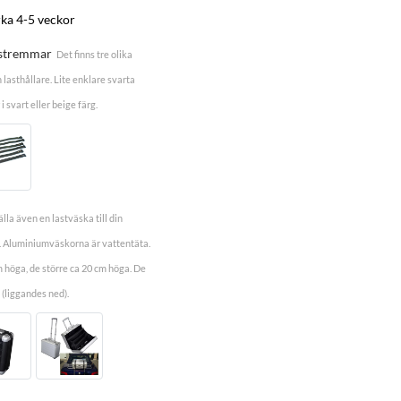
rka 4-5 veckor
fästremmar
Det finns tre olika
lasthållare. Lite enklare svarta
 svart eller beige färg.
la även en lastväska till din
n. Aluminiumväskorna är vattentäta.
höga, de större ca 20 cm höga. De
 (liggandes ned).