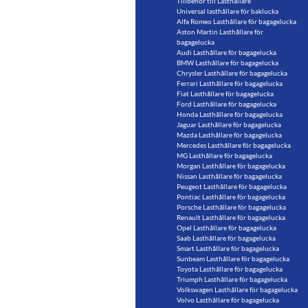
Tillbehör till Lasthållare
Universal lasthållare för baklucka
Alfa Romeo Lasthållare för bagagelucka
Aston Martin Lasthållare för
bagagelucka
Audi Lasthållare för bagagelucka
BMW Lasthållare för bagagelucka
Chrysler Lasthållare för bagagelucka
Ferrari Lasthållare för bagagelucka
Fiat Lasthållare för bagagelucka
Ford Lasthållare för bagagelucka
Honda Lasthållare för bagagelucka
Jaguar Lasthållare för bagagelucka
Mazda Lasthållare för bagagelucka
Mercedes Lasthållare för bagagelucka
MG Lasthållare för bagagelucka
Morgan Lasthållare för bagagelucka
Nissan Lasthållare för bagagelucka
Peugeot Lasthållare för bagagelucka
Pontiac Lasthållare för bagagelucka
Porsche Lasthållare för bagagelucka
Renault Lasthållare för bagagelucka
Opel Lasthållare för bagagelucka
Saab Lasthållare för bagagelucka
Smart Lasthållare för bagagelucka
Sunbeam Lasthållare för bagagelucka
Toyota Lasthållare för bagagelucka
Triumph Lasthållare för bagagelucka
Volkswagen Lasthållare för bagagelucka
Volvo Lasthållare för bagagelucka