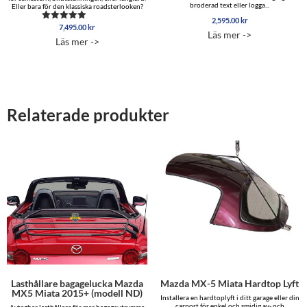
broderad text eller logga...
Eller bara för den klassiska roadsterlooken?
2,595.00
kr
7,495.00
kr
Betygsatt
Läs mer ->
5.00
Läs mer ->
av 5
Relaterade produkter
Lasthållare bagagelucka Mazda
Mazda MX-5 Miata Hardtop Lyft
MX5 Miata 2015+ (modell ND)
Installera en hardtoplyft i ditt garage eller din
carport för enkel och smidig av- och
Avtagbar lasthållare för mer bagageutrymme