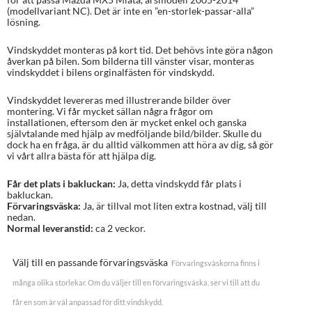
(modellvariant NC). Det är inte en ”en-storlek-passar-alla”
lösning.
Vindskyddet monteras på kort tid. Det behövs inte göra någon
åverkan på bilen. Som bilderna till vänster visar, monteras
vindskyddet i bilens orginalfästen för vindskydd.
Vindskyddet levereras med illustrerande bilder över
montering. Vi får mycket sällan några frågor om
installationen, eftersom den är mycket enkel och ganska
självtalande med hjälp av medföljande bild/bilder. Skulle du
dock ha en fråga, är du alltid välkommen att höra av dig, så gör
vi vårt allra bästa för att hjälpa dig.
Får det plats i bakluckan:
Ja, detta vindskydd får plats i
bakluckan.
Förvaringsväska:
Ja, är tillval mot liten extra kostnad, välj till
nedan.
Normal leveranstid:
ca 2 veckor.
Välj till en passande förvaringsväska
Förvaringsväskorna finns i
många olika storlekar. Om du väljer till en förvaringsväska, ser vi till att du
får en som är väl anpassad för ditt vindskydd.