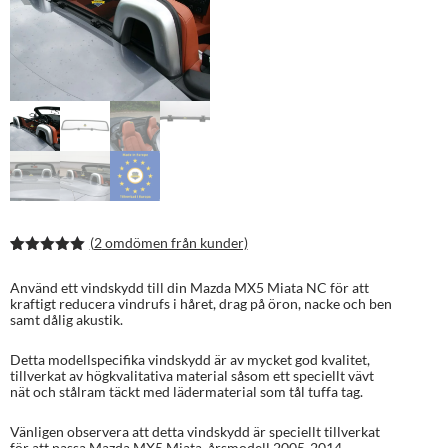
(
2
omdömen från kunder)
Betygsatt
4
5.00
av 5
Använd ett vindskydd till din Mazda MX5 Miata NC för att
baserat på
kraftigt reducera vindrufs i håret, drag på öron, nacke och ben
kundrecens
samt dålig akustik.
ioner
Detta modellspecifika vindskydd är av mycket god kvalitet,
tillverkat av högkvalitativa material såsom ett speciellt vävt
nät och stålram täckt med lädermaterial som tål tuffa tag.
Vänligen observera att detta vindskydd är speciellt tillverkat
för att passa Mazda MX5 Miata, årsmodell 2005-2014