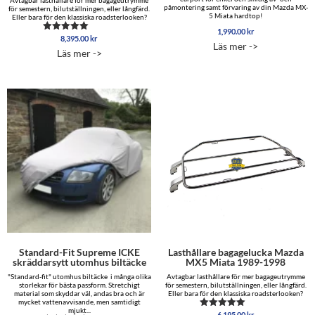
påmontering samt förvaring av din Mazda MX-
för semestern, bilutställningen, eller långfärd.
5 Miata hardtop!
Eller bara för den klassiska roadsterlooken?
1,990.00
kr
8,395.00
kr
Betygsatt
Läs mer ->
4.85
Läs mer ->
av 5
Standard-Fit Supreme ICKE
Lasthållare bagagelucka Mazda
skräddarsytt utomhus biltäcke
MX5 Miata 1989-1998
"Standard-fit" utomhus biltäcke i många olika
Avtagbar lasthållare för mer bagageutrymme
storlekar för bästa passform. Stretchigt
för semestern, bilutställningen, eller långfärd.
material som skyddar väl, andas bra och är
Eller bara för den klassiska roadsterlooken?
mycket vattenavvisande, men samtidigt
mjukt...
6,195.00
kr
Betygsatt