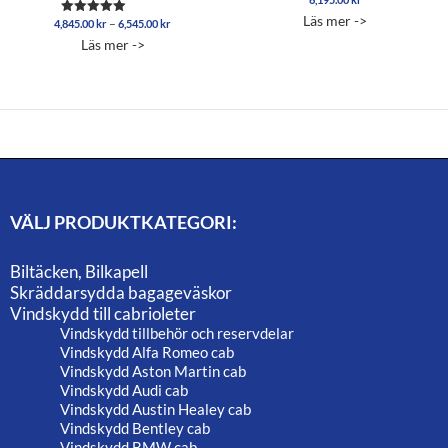
5.00
Läs mer ->
Prisintervall:
–
4,845.00
kr
6,545.00
kr
Betygsatt
av 5
4,845.00 kr
5.00
Läs mer ->
av 5
till
6,545.00 kr
VÄLJ PRODUKTKATEGORI:
Biltäcken, Bilkapell
Skräddarsydda bagageväskor
Vindskydd till cabrioleter
Vindskydd tillbehör och reservdelar
Vindskydd Alfa Romeo cab
Vindskydd Aston Martin cab
Vindskydd Audi cab
Vindskydd Austin Healey cab
Vindskydd Bentley cab
Vindskydd BMW cab