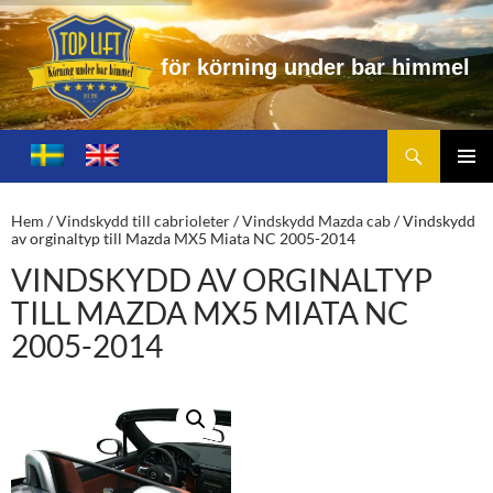
f
ö
r
k
ö
r
n
i
n
g
u
n
d
e
r
b
a
r
h
i
m
m
e
l
Sök
Toplift.se – för körning under bar himmel
HOPPA
TILL
PRIMÄ
INNEHÅLL
MENY
Hem
/
Vindskydd till cabrioleter
/
Vindskydd Mazda cab
/ Vindskydd
av orginaltyp till Mazda MX5 Miata NC 2005-2014
VINDSKYDD AV ORGINALTYP
TILL MAZDA MX5 MIATA NC
2005-2014