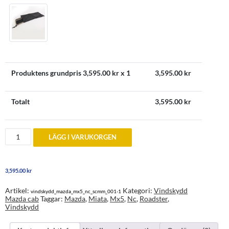
Produktens grundpris
3,595.00
kr x 1
3,595.00
kr
Totalt
3,595.00
kr
Vindskydd
LÄGG I VARUKORGEN
av
orginaltyp
till
Mazda
3,595.00
kr
MX5
Miata
NC
Artikel:
Kategori:
Vindskydd
vindskydd_mazda_mx5_nc_scmm_001-1
2005-
Mazda cab
Taggar:
Mazda
,
Miata
,
Mx5
,
Nc
,
Roadster
,
2014
Vindskydd
mängd