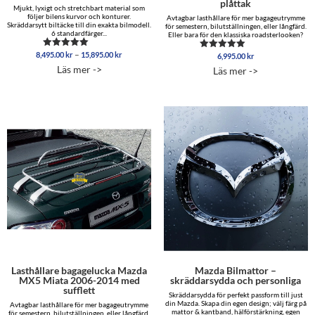
plåttak
Mjukt, lyxigt och stretchbart material som
följer bilens kurvor och konturer.
Avtagbar lasthållare för mer bagageutrymme
Skräddarsytt biltäcke till din exakta bilmodell.
för semestern, bilutställningen, eller långfärd.
6 standardfärger...
Eller bara för den klassiska roadsterlooken?
Prisintervall:
–
8,495.00
kr
15,895.00
kr
Betygsatt
6,995.00
kr
Betygsatt
8,495.00 kr
5.00
5.00
Läs mer ->
Läs mer ->
av 5
till
av 5
15,895.00 kr
Lasthållare bagagelucka Mazda
Mazda Bilmattor –
MX5 Miata 2006-2014 med
skräddarsydda och personliga
sufflett
Skräddarsydda för perfekt passform till just
din Mazda. Skapa din egen design; välj färg på
Avtagbar lasthållare för mer bagageutrymme
mattor & kantband, hälförstärkning, egen
för semestern, bilutställningen, eller långfärd.