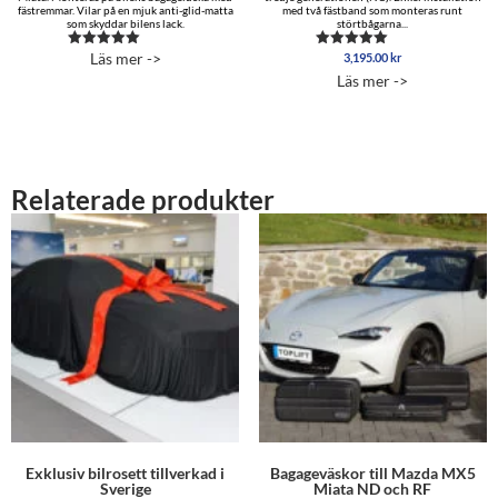
fästremmar. Vilar på en mjuk anti-glid-matta
med två fästband som monteras runt
som skyddar bilens lack.
störtbågarna...
Läs mer ->
3,195.00
kr
Betygsatt
Betygsatt
5.00
4.88
Läs mer ->
av 5
av 5
Relaterade produkter
Exklusiv bilrosett tillverkad i
Bagageväskor till Mazda MX5
Sverige
Miata ND och RF