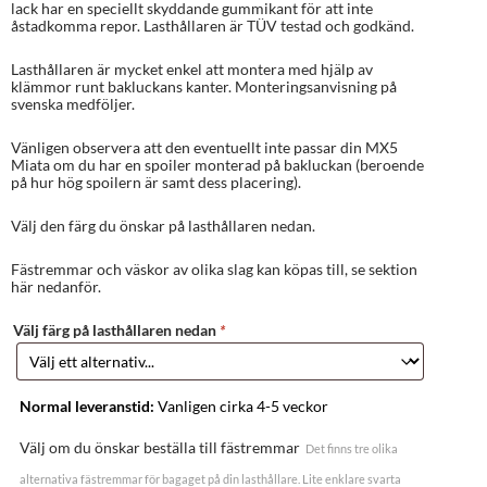
lack har en speciellt skyddande gummikant för att inte
åstadkomma repor. Lasthållaren är TÜV testad och godkänd.
Lasthållaren är mycket enkel att montera med hjälp av
klämmor runt bakluckans kanter. Monteringsanvisning på
svenska medföljer.
Vänligen observera att den eventuellt inte passar din MX5
Miata om du har en spoiler monterad på bakluckan (beroende
på hur hög spoilern är samt dess placering).
Välj den färg du önskar på lasthållaren nedan.
Fästremmar och väskor av olika slag kan köpas till, se sektion
här nedanför.
Välj färg på lasthållaren nedan
*
Normal leveranstid:
Vanligen cirka 4-5 veckor
Välj om du önskar beställa till fästremmar
Det finns tre olika
alternativa fästremmar för bagaget på din lasthållare. Lite enklare svarta