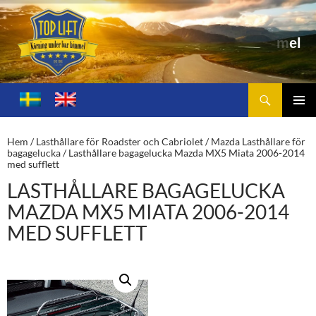
Sök
Toplift.se – för körning under bar himmel
HOPPA
TILL
PRIMÄ
INNEHÅLL
MENY
Hem
/
Lasthållare för Roadster och Cabriolet
/
Mazda Lasthållare för
bagagelucka
/ Lasthållare bagagelucka Mazda MX5 Miata 2006-2014
med sufflett
LASTHÅLLARE BAGAGELUCKA
MAZDA MX5 MIATA 2006-2014
MED SUFFLETT