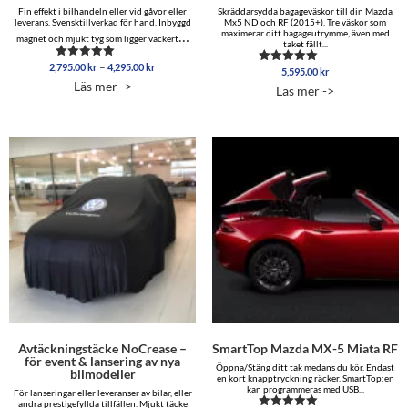
Fin effekt i bilhandeln eller vid gåvor eller
Skräddarsydda bagageväskor till din Mazda
leverans. Svensktillverkad för hand. Inbyggd
Mx5 ND och RF (2015+). Tre väskor som
…
maximerar ditt bagageutrymme, även med
magnet och mjukt tyg som ligger vackert
taket fällt...
Prisintervall:
–
2,795.00
kr
4,295.00
kr
Betygsatt
5,595.00
kr
Betygsatt
2,795.00 kr
4.86
4.96
Läs mer ->
Läs mer ->
av 5
till
av 5
4,295.00 kr
Avtäckningstäcke NoCrease –
SmartTop Mazda MX-5 Miata RF
för event & lansering av nya
Öppna/Stäng ditt tak medans du kör. Endast
bilmodeller
en kort knapptryckning räcker. SmartTop:en
kan programmeras med USB...
För lanseringar eller leveranser av bilar, eller
andra prestigefyllda tillfällen. Mjukt täcke