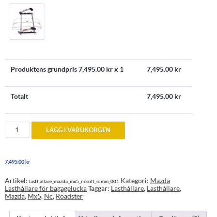
Produktens grundpris
7,495.00
kr x 1
7,495.00
kr
Totalt
7,495.00
kr
Lasthållare
LÄGG I VARUKORGEN
bagagelucka
Mazda
MX5
Miata
7,495.00
kr
2006-
2014
med
Artikel:
Kategori:
Mazda
lasthallare_mazda_mx5_ncsoft_scmm_001
sufflett
Lasthållare för bagagelucka
Taggar:
Lasthållare
,
Lasthållare
,
mängd
Mazda
,
Mx5
,
Nc
,
Roadster