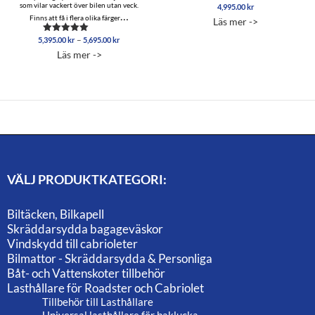
som vilar vackert över bilen utan veck.
4,995.00
kr
Betygsatt
…
5.00
Finns att få i flera olika färger
Läs mer ->
av 5
Prisintervall:
–
5,395.00
kr
5,695.00
kr
Betygsatt
5,395.00 kr
5.00
Läs mer ->
av 5
till
5,695.00 kr
VÄLJ PRODUKTKATEGORI:
Biltäcken, Bilkapell
Skräddarsydda bagageväskor
Vindskydd till cabrioleter
Bilmattor - Skräddarsydda & Personliga
Båt- och Vattenskoter tillbehör
Lasthållare för Roadster och Cabriolet
Tillbehör till Lasthållare
Universal lasthållare för baklucka