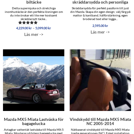
biltäcke
skräddarsydda och personliga
Detta supermjuka och stretchiga
Skräddarsydda för perfekt passform till just
inomhustäcke är den perfekta lösningen om
din Mazda. Skapa din egen design; välj färg på
du inte önskar ett lite mer kostsamt
mattor & kantband, hälförstärkning, egen
skräddarsytt täcke...
broderad text eller logga...
2,595.00
kr
Prisintervall:
–
4,229.00
kr
5,099.00
kr
Betygsatt
Läs mer ->
4,229.00 kr
4.96
Läs mer ->
av 5
till
5,099.00 kr
Mazda MX5 Miata Lastväska för
Vindskydd till Mazda MX5 Miata
bagagelucka
NC 2005-2014
Avtagbar vattentät lastväska till Mazda MX-5
Nätbaserat vindskydd till Mazda MX5 Miata
Miata. Monteras på bilens bagagelucka med
tredje generationen (NC). Enkel installation