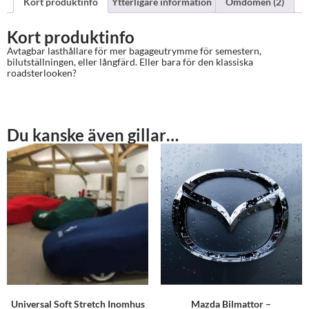
Kort produktinfo
Ytterligare information
Omdömen (2)
Kort produktinfo
Avtagbar lasthållare för mer bagageutrymme för semestern,
bilutställningen, eller långfärd. Eller bara för den klassiska
roadsterlooken?
Du kanske även gillar…
Universal Soft Stretch Inomhus
Mazda Bilmattor –