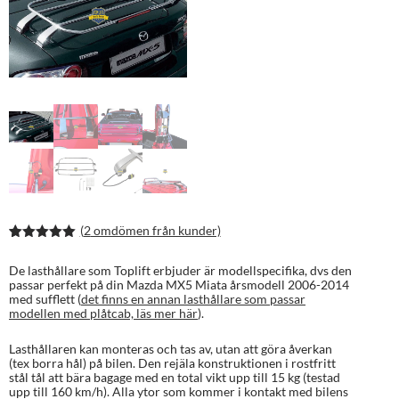
(
2
omdömen från kunder)
Betygsatt
4
5.00
av 5
De lasthållare som Toplift erbjuder är modellspecifika, dvs den
baserat på
passar perfekt på din Mazda MX5 Miata årsmodell 2006-2014
kundrecens
med sufflett (
det finns en annan lasthållare som passar
ioner
modellen med plåtcab, läs mer här
).
Lasthållaren kan monteras och tas av, utan att göra åverkan
(tex borra hål) på bilen. Den rejäla konstruktionen i rostfritt
stål tål att bära bagage med en total vikt upp till 15 kg (testad
upp till 160 km/h). Alla ytor som kommer i kontakt med bilens