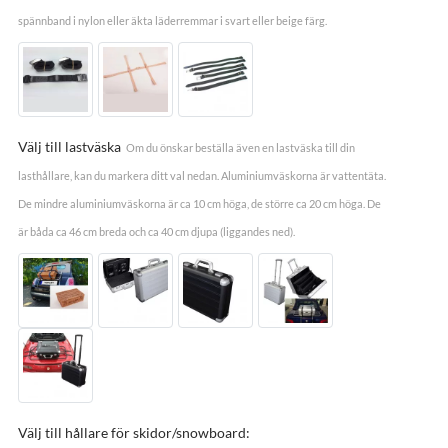
spännband i nylon eller äkta läderremmar i svart eller beige färg.
Välj till lastväska
Om du önskar beställa även en lastväska till din
lasthållare, kan du markera ditt val nedan. Aluminiumväskorna är vattentäta.
De mindre aluminiumväskorna är ca 10 cm höga, de större ca 20 cm höga. De
är båda ca 46 cm breda och ca 40 cm djupa (liggandes ned).
Välj till hållare för skidor/snowboard: