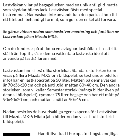
Lastväskan vilar på bagageluckan med en unik anti-glid-matta
som skyddar bilens lack. Lastväskan fästs med special
fästremmar. När väskan inte används kan den packas ihop till
ett litet och behändigt format, som gör den enkel att förvara.
Se gärna videon nedan som beskriver montering och funktion av
Lastväskan på en Mazda MX5.
Om du funderar på att köpa en avtagbar lasthållare i rostfritt
stål från Toplift, så är denna vattentäta lastväska ideal att
använda på lasthållaren med.
Lastväskan finns i två olika storlekar. Standardstorleken (som
visas på flera Mazda MX5:or i bildspelet, se text under bild för
info) har en lastkapacitet på 50 liter. Måtten på denna väskan
är 70x36x20 cm och på anti-glid-mattan 80×40 cm. Den andra
storleken, som vi kallar Semesterstorlek (många bilder även på
denna i bildspelet), rymmer 75 liter bagage och har ett mått på
90x40x20 cm, och mattans mått är 90×45 cm.
Nedan beskrivs de huvudsakliga egenskaperna för Lastväskan
till Mazda MX-5 Miata (alla bilder nedan visas i full storlek i
bildspelet):
Handtillverkad i Europa för högsta möjliga