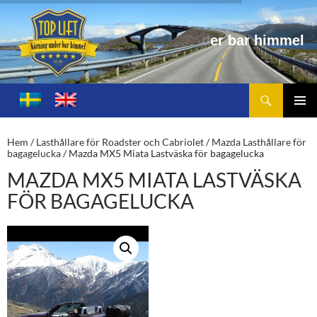
r
h
i
m
m
e
l
Sök
Toplift.se – för körning under bar himmel
HOPPA
TILL
PRIMÄ
INNEHÅLL
MENY
Hem
/
Lasthållare för Roadster och Cabriolet
/
Mazda Lasthållare för
bagagelucka
/ Mazda MX5 Miata Lastväska för bagagelucka
MAZDA MX5 MIATA LASTVÄSKA
FÖR BAGAGELUCKA