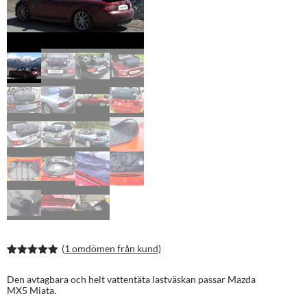
(
1
omdömen från kund)
Betygsatt
2
5.00
av 5
Den avtagbara och helt vattentäta lastväskan passar Mazda
baserat på
MX5 Miata.
kundrecens
ioner