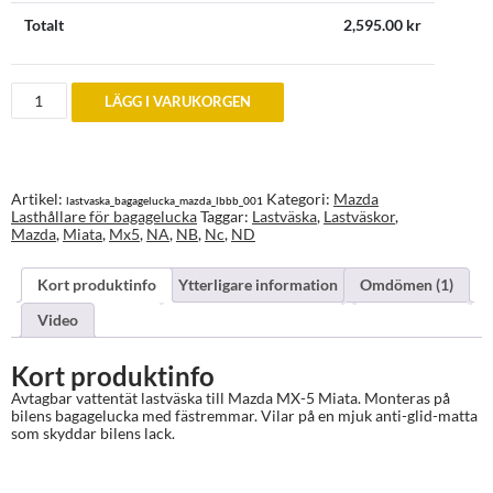
Totalt
2,595.00
kr
Mazda
LÄGG I VARUKORGEN
MX5
Miata
Lastväska
för
bagagelucka
mängd
Artikel:
Kategori:
Mazda
lastvaska_bagagelucka_mazda_lbbb_001
Lasthållare för bagagelucka
Taggar:
Lastväska
,
Lastväskor
,
Mazda
,
Miata
,
Mx5
,
NA
,
NB
,
Nc
,
ND
Kort produktinfo
Ytterligare information
Omdömen (1)
Video
Kort produktinfo
Avtagbar vattentät lastväska till Mazda MX-5 Miata. Monteras på
bilens bagagelucka med fästremmar. Vilar på en mjuk anti-glid-matta
som skyddar bilens lack.