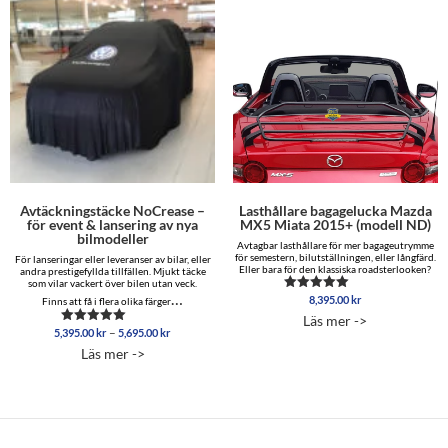
Avtäckningstäcke NoCrease –
Lasthållare bagagelucka Mazda
för event & lansering av nya
MX5 Miata 2015+ (modell ND)
bilmodeller
Avtagbar lasthållare för mer bagageutrymme
för semestern, bilutställningen, eller långfärd.
För lanseringar eller leveranser av bilar, eller
Eller bara för den klassiska roadsterlooken?
andra prestigefyllda tillfällen. Mjukt täcke
som vilar vackert över bilen utan veck.
…
8,395.00
kr
Betygsatt
Finns att få i flera olika färger
4.85
Läs mer ->
av 5
Prisintervall:
–
5,395.00
kr
5,695.00
kr
Betygsatt
5,395.00 kr
5.00
Läs mer ->
av 5
till
5,695.00 kr