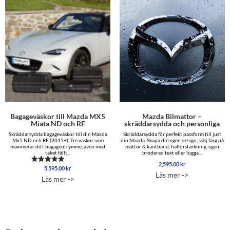
Bagageväskor till Mazda MX5
Mazda Bilmattor –
Miata ND och RF
skräddarsydda och personliga
Skräddarsydda bagageväskor till din Mazda
Skräddarsydda för perfekt passform till just
Mx5 ND och RF (2015+). Tre väskor som
din Mazda. Skapa din egen design; välj färg på
maximerar ditt bagageutrymme, även med
mattor & kantband, hälförstärkning, egen
taket fällt...
broderad text eller logga...
2,595.00
kr
5,595.00
kr
Betygsatt
Läs mer ->
4.96
Läs mer ->
av 5