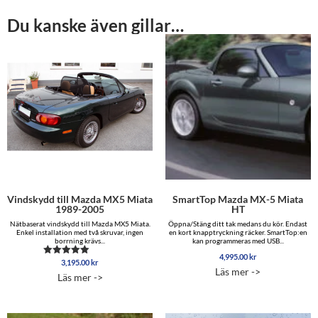
Du kanske även gillar…
Vindskydd till Mazda MX5 Miata
SmartTop Mazda MX-5 Miata
1989-2005
HT
Nätbaserat vindskydd till Mazda MX5 Miata.
Öppna/Stäng ditt tak medans du kör. Endast
Enkel installation med två skruvar, ingen
en kort knapptryckning räcker. SmartTop:en
borrning krävs...
kan programmeras med USB...
4,995.00
kr
3,195.00
kr
Betygsatt
Läs mer ->
5.00
Läs mer ->
av 5