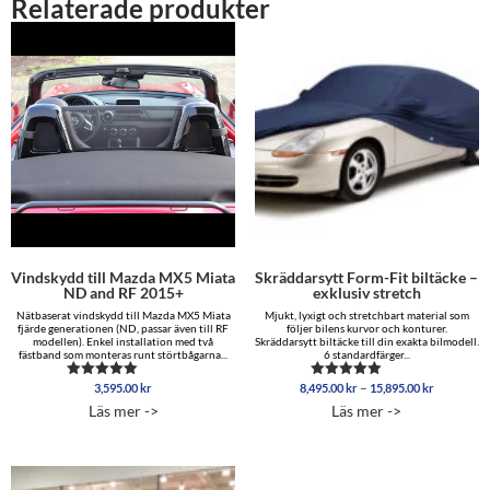
Relaterade produkter
Vindskydd till Mazda MX5 Miata
Skräddarsytt Form-Fit biltäcke –
ND and RF 2015+
exklusiv stretch
Nätbaserat vindskydd till Mazda MX5 Miata
Mjukt, lyxigt och stretchbart material som
fjärde generationen (ND, passar även till RF
följer bilens kurvor och konturer.
modellen). Enkel installation med två
Skräddarsytt biltäcke till din exakta bilmodell.
fästband som monteras runt störtbågarna...
6 standardfärger...
Prisinterva
–
3,595.00
kr
8,495.00
kr
15,895.00
kr
Betygsatt
Betygsatt
8,495.00 
5.00
5.00
Läs mer ->
Läs mer ->
av 5
av 5
till
15,895.00