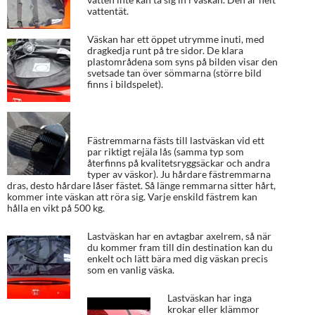
vattentät.
Väskan har ett öppet utrymme inuti, med
dragkedja runt på tre sidor. De klara
plastområdena som syns på bilden visar den
svetsade tan över sömmarna (större bild
finns i bildspelet).
Fästremmarna fästs till lastväskan vid ett
par riktigt rejäla lås (samma typ som
återfinns på kvalitetsryggsäckar och andra
typer av väskor). Ju hårdare fästremmarna
dras, desto hårdare låser fästet. Så länge remmarna sitter hårt,
kommer inte väskan att röra sig. Varje enskild fästrem kan
hålla en vikt på 500 kg.
Lastväskan har en avtagbar axelrem, så när
du kommer fram till din destination kan du
enkelt och lätt bära med dig väskan precis
som en vanlig väska.
Lastväskan har inga
krokar eller klämmor