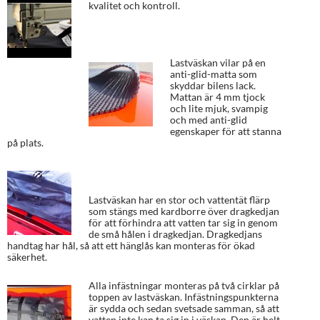
kvalitet och kontroll.
Lastväskan vilar på en
anti-glid-matta som
skyddar bilens lack.
Mattan är 4 mm tjock
och lite mjuk, svampig
och med anti-glid
egenskaper för att stanna
på plats.
Lastväskan har en stor och vattentät flärp
som stängs med kardborre över dragkedjan
för att förhindra att vatten tar sig in genom
de små hålen i dragkedjan. Dragkedjans
handtag har hål, så att ett hänglås kan monteras för ökad
säkerhet.
Alla infästningar monteras på två cirklar på
toppen av lastväskan. Infästningspunkterna
är sydda och sedan svetsade samman, så att
vatten inte kan ta sig in i väskan. Den är helt