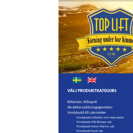
Sök
Toplift.se – för körning und
Biltäcken, Vindskydd, Bilmattor, Bilkapell,
VÄLJ PRODUKTKATEGORI:
Lasthållare, Bagageväskor, SmartTOPs, GP
spårare, Bilvårdsprodukter, Sätesöverdrag
Biltäcken, Bilkapell
Skräddarsydda bagageväskor
Vindskydd till cabrioleter
Vindskydd tillbehör och reservdelar
Vindskydd Alfa Romeo cab
Vindskydd Aston Martin cab
Vindskydd Audi cab