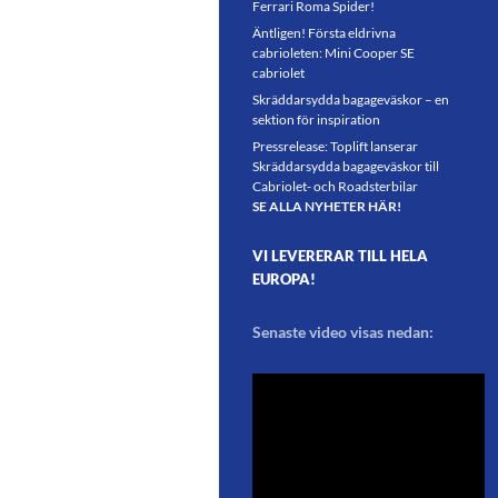
Ferrari Roma Spider!
Äntligen! Första eldrivna
cabrioleten: Mini Cooper SE
cabriolet
Skräddarsydda bagageväskor – en
sektion för inspiration
Pressrelease: Toplift lanserar
Skräddarsydda bagageväskor till
Cabriolet- och Roadsterbilar
SE ALLA NYHETER HÄR!
VI LEVERERAR TILL HELA
EUROPA!
Senaste video visas nedan: