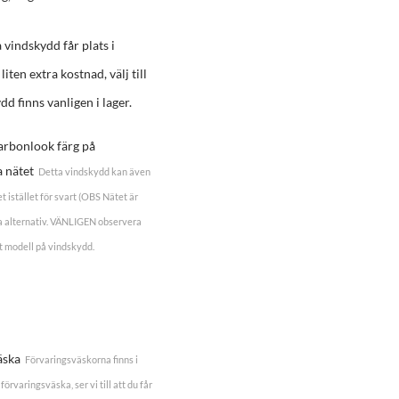
a vindskydd får plats i
 liten extra kostnad, välj till
dd finns vanligen i lager.
carbonlook färg på
a nätet
Detta vindskydd kan även
t istället för svart (OBS Nätet är
tta alternativ. VÄNLIGEN observera
kt modell på vindskydd.
äska
Förvaringsväskorna finns i
förvaringsväska, ser vi till att du får