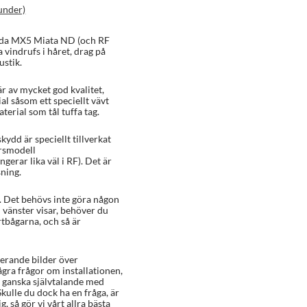
under)
azda MX5 Miata ND (och RF
 vindrufs i håret, drag på
ustik.
r av mycket god kvalitet,
al såsom ett speciellt vävt
erial som tål tuffa tag.
kydd är speciellt tillverkat
rsmodell
erar lika väl i RF). Det är
sning.
. Det behövs inte göra någon
l vänster visar, behöver du
tbågarna, och så är
rerande bilder över
ågra frågor om installationen,
 ganska självtalande med
Skulle du dock ha en fråga, är
, så gör vi vårt allra bästa