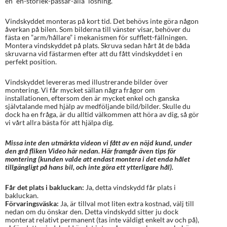
en ”en-storlek-passar-alla” lösning.
Vindskyddet monteras på kort tid. Det behövs inte göra någon
åverkan på bilen. Som bilderna till vänster visar, behöver du
fästa en ”arm/hållare” i mekanismen för sufflett-fällningen.
Montera vindskyddet på plats. Skruva sedan hårt åt de båda
skruvarna vid fästarmen efter att du fått vindskyddet i en
perfekt position.
Vindskyddet levereras med illustrerande bilder över
montering. Vi får mycket sällan några frågor om
installationen, eftersom den är mycket enkel och ganska
självtalande med hjälp av medföljande bild/bilder. Skulle du
dock ha en fråga, är du alltid välkommen att höra av dig, så gör
vi vårt allra bästa för att hjälpa dig.
Missa inte den utmärkta videon vi fått av en nöjd kund, under
den grå fliken Video här nedan. Här framgår även tips för
montering (kunden valde att endast montera i det enda hålet
tillgängligt på hans bil, och inte göra ett ytterligare hål).
Får det plats i bakluckan:
Ja, detta vindskydd får plats i
bakluckan.
Förvaringsväska:
Ja, är tillval mot liten extra kostnad, välj till
nedan om du önskar den. Detta vindskydd sitter ju dock
monterat relativt permanent (tas inte väldigt enkelt av och på),