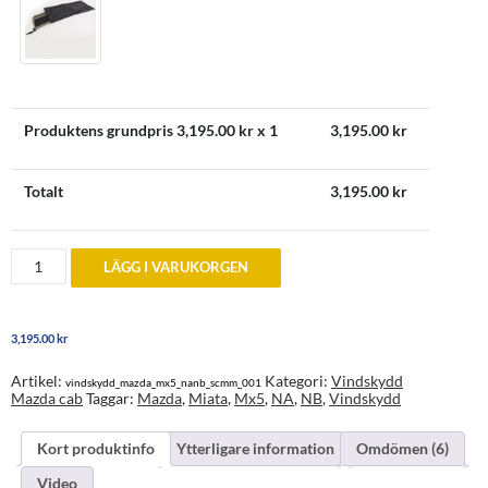
Produktens grundpris
3,195.00
kr x 1
3,195.00
kr
Totalt
3,195.00
kr
Vindskydd
LÄGG I VARUKORGEN
till
Mazda
MX5
Miata
3,195.00
kr
1989-
2005
mängd
Artikel:
Kategori:
Vindskydd
vindskydd_mazda_mx5_nanb_scmm_001
Mazda cab
Taggar:
Mazda
,
Miata
,
Mx5
,
NA
,
NB
,
Vindskydd
Kort produktinfo
Ytterligare information
Omdömen (6)
Video