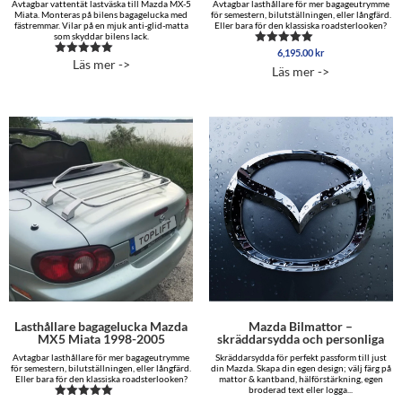
Avtagbar vattentät lastväska till Mazda MX-5
Avtagbar lasthållare för mer bagageutrymme
Miata. Monteras på bilens bagagelucka med
för semestern, bilutställningen, eller långfärd.
fästremmar. Vilar på en mjuk anti-glid-matta
Eller bara för den klassiska roadsterlooken?
som skyddar bilens lack.
6,195.00
kr
Betygsatt
Läs mer ->
Betygsatt
5.00
Läs mer ->
5.00
av 5
av 5
Lasthållare bagagelucka Mazda
Mazda Bilmattor –
MX5 Miata 1998-2005
skräddarsydda och personliga
Avtagbar lasthållare för mer bagageutrymme
Skräddarsydda för perfekt passform till just
för semestern, bilutställningen, eller långfärd.
din Mazda. Skapa din egen design; välj färg på
Eller bara för den klassiska roadsterlooken?
mattor & kantband, hälförstärkning, egen
broderad text eller logga...