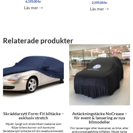
6,195.00
kr
Betygsatt
2,595.00
kr
4.93
Läs mer ->
Läs mer ->
av 5
Relaterade produkter
Skräddarsytt Form-Fit biltäcke –
Avtäckningstäcke NoCrease –
exklusiv stretch
för event & lansering av nya
bilmodeller
Mjukt, lyxigt och stretchbart material som
följer bilens kurvor och konturer.
För lanseringar eller leveranser av bilar, eller
Skräddarsytt biltäcke till din exakta bilmodell.
andra prestigefyllda tillfällen. Mjukt täcke