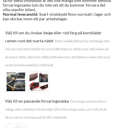
så för detta vindskydd är det inte många som kommer behöva
förvaringsväska (om du inte vet att du kommer förvara det
ofta utanför bilen).
Normal leveranstid:
Svart vindskydd finns normalt i lager och
kan skickas inom ett par arbetsdagar.
Välj till om du önskar beige eller röd färg på konstläder
ramen runt det svarta nätet
Detta vindskydd kan fås med beige eller
röd ram runt nätet istället för svart (OBS Nätet är alltid svart). Välj nedan om
du önskar detta alternativ. VÄNLIGEN observera att bilderna nedan inte visar
exakt korrekt modell på vindskydd.
Välj till en passande förvaringsväska
Förvaringsväskorna finns i
många olika storlekar. Om du väljer till en förvaringsväska, ser vi till att du
får en som är väl anpassad för ditt vindskydd.