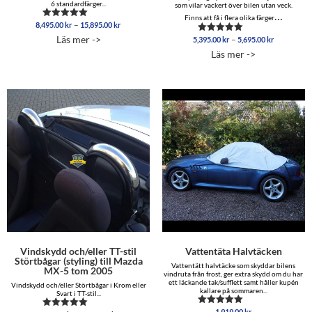
6 standardfärger...
som vilar vackert över bilen utan veck.
…
Finns att få i flera olika färger
Prisintervall:
–
8,495.00
kr
15,895.00
kr
Betygsatt
8,495.00 kr
5.00
Läs mer ->
Prisinterva
–
5,395.00
kr
5,695.00
kr
Betygsatt
av 5
till
5,395.00 
5.00
Läs mer ->
15,895.00 kr
av 5
till
5,695.00 
Vindskydd och/eller TT-stil
Vattentäta Halvtäcken
Störtbågar (styling) till Mazda
Vattentätt halvtäcke som skyddar bilens
MX-5 tom 2005
vindruta från frost, ger extra skydd om du har
ett läckande tak/sufflett samt håller kupén
Vindskydd och/eller Störtbågar i Krom eller
kallare på sommaren...
Svart i TT-stil...
1,919.00
kr
Betygsatt