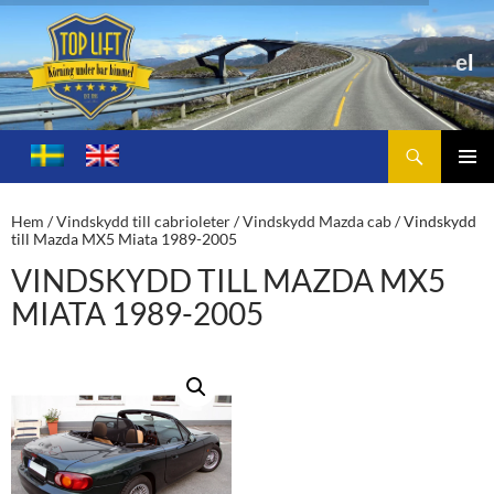
Sök
Toplift.se – för körning under bar himmel
HOPPA
TILL
PRIMÄ
INNEHÅLL
MENY
Hem
/
Vindskydd till cabrioleter
/
Vindskydd Mazda cab
/ Vindskydd
till Mazda MX5 Miata 1989-2005
VINDSKYDD TILL MAZDA MX5
MIATA 1989-2005