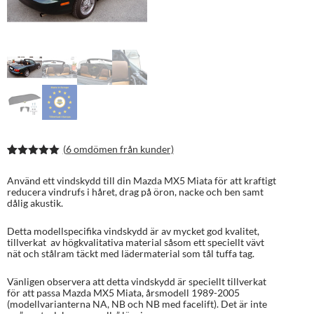
(
6
omdömen från kunder)
Betygsatt
11
5.00
av 5
Använd ett vindskydd till din Mazda MX5 Miata för att kraftigt
baserat på
reducera vindrufs i håret, drag på öron, nacke och ben samt
kundrecens
dålig akustik.
ioner
Detta modellspecifika vindskydd är av mycket god kvalitet,
tillverkat av högkvalitativa material såsom ett speciellt vävt
nät och stålram täckt med lädermaterial som tål tuffa tag.
Vänligen observera att detta vindskydd är speciellt tillverkat
för att passa Mazda MX5 Miata, årsmodell 1989-2005
(modellvarianterna NA, NB och NB med facelift). Det är inte