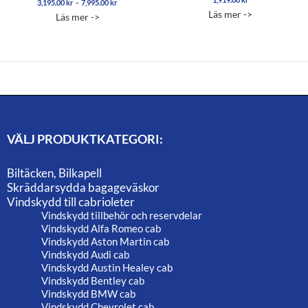
Prisintervall:
–
3,195.00
kr
7,995.00
kr
Betygsatt
4.88
3,195.00 kr
5.00
Läs mer ->
Läs mer ->
av 5
av 5
till
7,995.00 kr
VÄLJ PRODUKTKATEGORI:
Biltäcken, Bilkapell
Skräddarsydda bagageväskor
Vindskydd till cabrioleter
Vindskydd tillbehör och reservdelar
Vindskydd Alfa Romeo cab
Vindskydd Aston Martin cab
Vindskydd Audi cab
Vindskydd Austin Healey cab
Vindskydd Bentley cab
Vindskydd BMW cab
Vindskydd Chevrolet cab