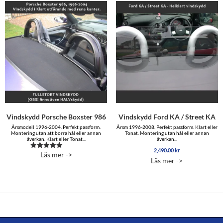
Vindskydd Porsche Boxster 986
Vindskydd Ford KA / Street KA
Årsmodell 1996-2004. Perfekt passform.
Årsm 1996-2008. Perfekt passform. Klart eller
Montering utan att borra hål eller annan
Tonat. Montering utan hål eller annan
åverkan. Klart eller Tonat...
åverkan...
2,490.00
kr
Läs mer ->
Betygsatt
Läs mer ->
5.00
av 5