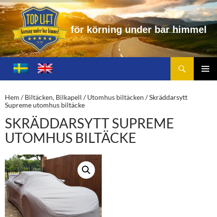
r
k
ö
r
n
i
n
g
u
n
d
e
r
b
a
r
h
i
m
m
e
l
Sök
Toplift.se – för körning under bar himmel
HOPPA
TILL
PRIMÄ
INNEHÅLL
MENY
Hem
/
Biltäcken, Bilkapell
/
Utomhus biltäcken
/ Skräddarsytt
Supreme utomhus biltäcke
SKRÄDDARSYTT SUPREME
UTOMHUS BILTÄCKE