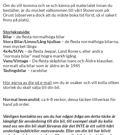
Om du vill komma och se och känna på materialet innan du
beställer, är du mycket välkommen till vårt Showroom på
Orust (observera dock att du måste boka tid först, så vi säkert
finns på plats).
Storleksguide:
Bilar
– de flesta normalhöga bilar
Stora Bilar/Limos/Lång hjulbas
– de flesta normalhöga bilarna,
men mycket långa
4x4s/SUVs
– de flesta Jeepar, Land Rovers, eller andra
”normala bilar” med högre markfrigång
Vans/Vintage
– De flesta skåpbilar/vans och Äldre klassiker,
normalt alla bilar som är äldre än år 1945
Tävlingsbilar
– racebilar
Hör gärna av dig på e-mail
om du är osäker och vill kolla vilken
storlek du skall välja till din bil.
Normal leveranstid:
ca 6-8 veckor, dessa täcken tillverkas för
hand på order.
Vänligen kontakta oss om du har någon fråga om detta täcke är
lämpligt för användning till din bil, till exempel skall du kolla
med oss om din bil skall förvaras där det INTE är ett solitt hårt
underlag/asfalt/eller motsvarande. Eller om din bil har blivit