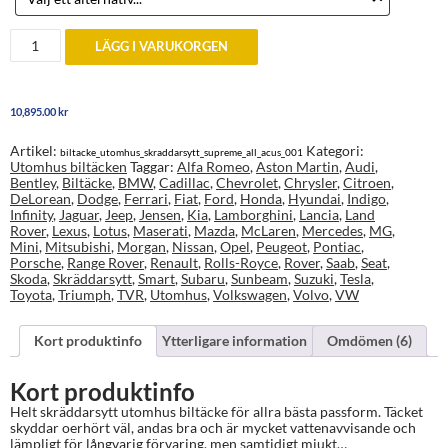
Skräddarsytt
LÄGG I VARUKORGEN
Supreme
utomhus
biltäcke
mängd
10,895.00
kr
Artikel:
Kategori:
biltacke_utomhus_skraddarsytt_supreme_all_acus_001
Utomhus biltäcken
Taggar:
Alfa Romeo
,
Aston Martin
,
Audi
,
Bentley
,
Biltäcke
,
BMW
,
Cadillac
,
Chevrolet
,
Chrysler
,
Citroen
,
DeLorean
,
Dodge
,
Ferrari
,
Fiat
,
Ford
,
Honda
,
Hyundai
,
Indigo
,
Infinity
,
Jaguar
,
Jeep
,
Jensen
,
Kia
,
Lamborghini
,
Lancia
,
Land
Rover
,
Lexus
,
Lotus
,
Maserati
,
Mazda
,
McLaren
,
Mercedes
,
MG
,
Mini
,
Mitsubishi
,
Morgan
,
Nissan
,
Opel
,
Peugeot
,
Pontiac
,
Porsche
,
Range Rover
,
Renault
,
Rolls-Royce
,
Rover
,
Saab
,
Seat
,
Skoda
,
Skräddarsytt
,
Smart
,
Subaru
,
Sunbeam
,
Suzuki
,
Tesla
,
Toyota
,
Triumph
,
TVR
,
Utomhus
,
Volkswagen
,
Volvo
,
VW
Kort produktinfo
Ytterligare information
Omdömen (6)
Kort produktinfo
Helt skräddarsytt utomhus biltäcke för allra bästa passform. Täcket
skyddar oerhört väl, andas bra och är mycket vattenavvisande och
lämpligt för långvarig förvaring, men samtidigt mjukt…