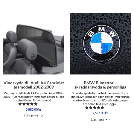
22,695.00 kr
9,795.00 
Vindskydd till Audi A4 Cabriolet
BMW Bilmattor –
årsmodell 2002-2009
skräddarsydda & personliga
Vindskydd till Audi A4 Cabriolet årsm 2002-
Skräddarsydda för perfekt passform till just
2009. Fjädrade infästningar som passar bilens
din BMW. Skapa din egen design; välj färg på
orginalfästen för vindskydd...
mattor & kantband, hälförstärkning, egen
broderad text eller logga...
3,885.00
kr
Betygsatt
2,595.00
kr
5.00
Betygsatt
Läs mer ->
av 5
5.00
Läs mer ->
av 5