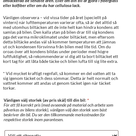
omlackerad de senaste åren. Eller om din bil är gjord i fiberglass
eller kolfiber eller om du har cellulosa lack.
Vänligen observera – vid vissa tider på året (speciellt på
vintern) när lufttemperaturen varierar ofta, så är det alltid så
med utomhus biltäcken att de inte helt kan hindra kondens att
samlas på bilen. Den kalla ytan på bilen drar till sig kondens
pga det varma mikroklimatet under biltäcket, men eftersom
detta biltäcke andas väl så kommer temperaturen att jämnas
ut och kondensen försvinna från bilen med lite tid. Om du
oroas över att kondens bildas under perioder med högre
luftfuktighet, så rekommenderar vi dig att ta bort biltäcket ett
kort tag för att låta både täcke och bilen lufta till sig lite extra.
* Vid mycket kraftigt regnfall, så kommer en del vatten att ta
sig igenom täcket och dess sömmar. Detta är helt normalt och
vattnet kommer att andas ut genom täcket igen när täcket
torkar.
Vänligen välj storlek (av pris skäl) till din bil:
*
För att få korrekt pris (med avseende på material och arbete som
påverkas av bilens storlek), vänligen välj den storlek som bäst
beskriver din bil. Du ser den tillkommande merkostnaden för
respektive storlek inom parantesen.