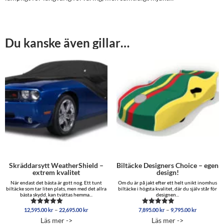
Du kanske även gillar…
Skräddarsytt WeatherShield –
Biltäcke Designers Choice – egen
extrem kvalitet
design!
När endast det bästa är gott nog. Ett tunt
Om du är på jakt efter ett helt unikt inomhus
biltäcke som tar liten plats, men med det allra
biltäcke i högsta kvalitet, där du själv står för
bästa skydd, kan tvättas hemma...
designen...
Prisintervall:
Prisinterva
–
–
12,595.00
kr
22,695.00
kr
7,895.00
kr
9,795.00
kr
Betygsatt
Betygsatt
12,595.00 kr
7,895.00 
5.00
5.00
Läs mer ->
Läs mer ->
av 5
av 5
till
till