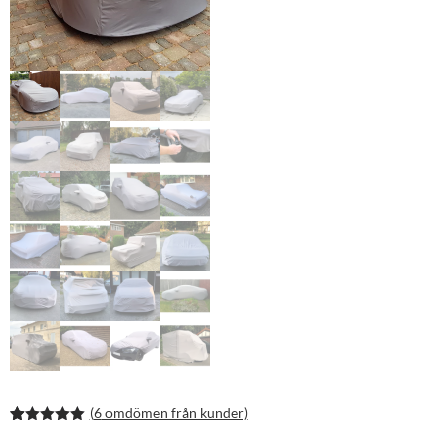
(
6
omdömen från kunder)
Betygsatt
11