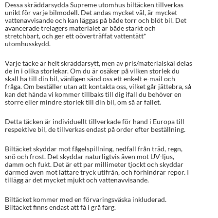
5.00
av 5
Dessa skräddarsydda Supreme utomhus biltäcken tillverkas
baserat på
unikt för varje bilmodell. Det andas mycket väl, är mycket
kundrecens
vattenavvisande och kan läggas på både torr och blöt bil. Det
ioner
avancerade trelagers materialet är både starkt och
stretchbart, och ger ett oöverträffat vattentätt*
utomhusskydd.
Varje täcke är helt skräddarsytt, men av pris/materialskäl delas
de in i olika storlekar. Om du är osäker på vilken storlek du
skall ha till din bil, vänligen
sänd oss ett enkelt e-mail
och
fråga. Om beställer utan att kontakta oss, vilket går jättebra, så
kan det hända vi kommer tillbaks till dig ifall du behöver en
större eller mindre storlek till din bil, om så är fallet.
Detta täcken är individuellt tillverkade för hand i Europa till
respektive bil, de tillverkas endast på order efter beställning.
Biltäcket skyddar mot fågelspillning, nedfall från träd, regn,
snö och frost. Det skyddar naturligtvis även mot UV-ljus,
damm och fukt. Det är ett par millimeter tjockt och skyddar
därmed även mot lättare tryck utifrån, och förhindrar repor. I
tillägg är det mycket mjukt och vattenavvisande.
Biltäcket kommer med en förvaringsväska inkluderad.
Biltäcket finns endast att få i grå färg.