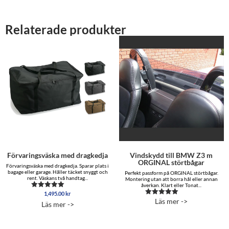
Relaterade produkter
Förvaringsväska med dragkedja
Vindskydd till BMW Z3 m
ORGINAL störtbågar
Förvaringsväska med dragkedja. Sparar plats i
bagage eller garage. Håller täcket snyggt och
Perfekt passform på ORGINAL störtbågar.
rent. Väskans två handtag...
Montering utan att borra hål eller annan
åverkan. Klart eller Tonat...
1,495.00
kr
Betygsatt
5.00
Läs mer ->
Betygsatt
Läs mer ->
av 5
5.00
av 5