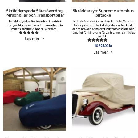
Skräddarsydda Sätesöverdrag
Skräddarsytt Supreme utomhus
Personbilar och Transportbilar
biltäcke
Skräddarsydda sätesöverdrag i oerhört
Helt skräddarsytt utomhus biltäcke för allra
många olika varianter och utseenden. Du
bästa passform. Täcket skyddar oerhört väl,
väljer själv direkt hos tillverkaren...
andas bra och är mycket vattenavvisande och
lämpligt för långvarig förvaring, men samtidigt
mjukt...
Läs mer ->
Betygsatt
5.00
10,895.00
kr
av 5
Betygsatt
5.00
Läs mer ->
av 5