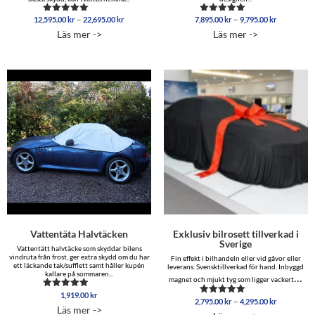
Prisintervall:
Prisinterva
–
–
12,595.00
kr
22,695.00
kr
7,895.00
kr
9,795.00
kr
Betygsatt
Betygsatt
12,595.00 kr
7,895.00 
5.00
5.00
Läs mer ->
Läs mer ->
av 5
av 5
till
till
22,695.00 kr
9,795.00 
Vattentäta Halvtäcken
Exklusiv bilrosett tillverkad i
Sverige
Vattentätt halvtäcke som skyddar bilens
vindruta från frost, ger extra skydd om du har
Fin effekt i bilhandeln eller vid gåvor eller
ett läckande tak/sufflett samt håller kupén
leverans. Svensktillverkad för hand. Inbyggd
kallare på sommaren...
…
magnet och mjukt tyg som ligger vackert
1,919.00
kr
Betygsatt
Prisinterva
–
2,795.00
kr
4,295.00
kr
Betygsatt
4.88
Läs mer ->
2,795.00 
4.86
av 5