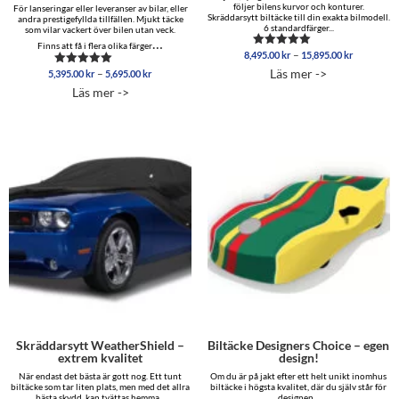
följer bilens kurvor och konturer.
För lanseringar eller leveranser av bilar, eller
Skräddarsytt biltäcke till din exakta bilmodell.
andra prestigefyllda tillfällen. Mjukt täcke
6 standardfärger...
som vilar vackert över bilen utan veck.
…
Finns att få i flera olika färger
Prisinterva
–
8,495.00
kr
15,895.00
kr
Betygsatt
8,495.00 
5.00
Läs mer ->
Prisintervall:
–
5,395.00
kr
5,695.00
kr
Betygsatt
av 5
till
5,395.00 kr
5.00
Läs mer ->
15,895.00
av 5
till
5,695.00 kr
Skräddarsytt WeatherShield –
Biltäcke Designers Choice – egen
extrem kvalitet
design!
När endast det bästa är gott nog. Ett tunt
Om du är på jakt efter ett helt unikt inomhus
biltäcke som tar liten plats, men med det allra
biltäcke i högsta kvalitet, där du själv står för
bästa skydd, kan tvättas hemma...
designen...