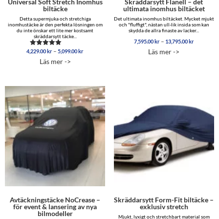
Universal Soft Stretch Inomhus
Skräddarsytt Flanell – det
biltäcke
ultimata inomhus biltäcket
Detta supermjuka och stretchiga
Det ultimata inomhus biltäcket. Mycket mjukt
inomhustäcke är den perfekta lösningen om
och "fluffigt", nästan ull-lik insida som kan
du inte önskar ett lite mer kostsamt
skydda de allra finaste av lacker...
skräddarsytt täcke...
Prisinterva
–
7,595.00
kr
13,795.00
kr
7,595.00 
Prisintervall:
–
Läs mer ->
4,229.00
kr
5,099.00
kr
Betygsatt
till
4,229.00 kr
4.96
Läs mer ->
13,795.00
av 5
till
5,099.00 kr
Avtäckningstäcke NoCrease –
Skräddarsytt Form-Fit biltäcke –
för event & lansering av nya
exklusiv stretch
bilmodeller
Mjukt, lyxigt och stretchbart material som