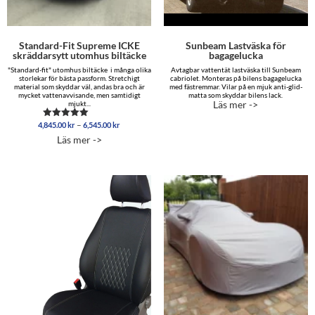
Standard-Fit Supreme ICKE
Sunbeam Lastväska för
skräddarsytt utomhus biltäcke
bagagelucka
"Standard-fit" utomhus biltäcke i många olika
Avtagbar vattentät lastväska till Sunbeam
storlekar för bästa passform. Stretchigt
cabriolet. Monteras på bilens bagagelucka
material som skyddar väl, andas bra och är
med fästremmar. Vilar på en mjuk anti-glid-
mycket vattenavvisande, men samtidigt
matta som skyddar bilens lack.
Läs mer ->
mjukt...
Prisintervall:
–
4,845.00
kr
6,545.00
kr
Betygsatt
4,845.00 kr
5.00
Läs mer ->
av 5
till
6,545.00 kr