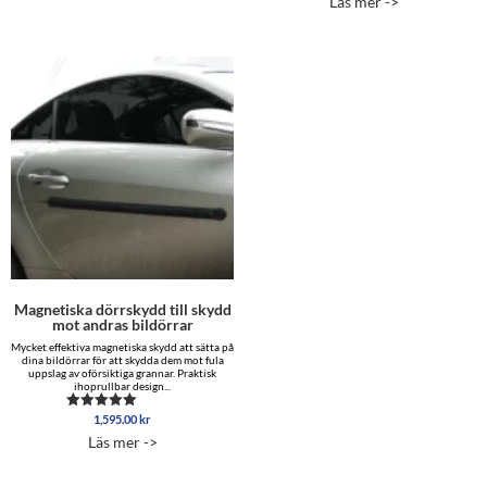
Läs mer ->
av 5
till
4,295.00 
Magnetiska dörrskydd till skydd
mot andras bildörrar
Mycket effektiva magnetiska skydd att sätta på
dina bildörrar för att skydda dem mot fula
uppslag av oförsiktiga grannar. Praktisk
ihoprullbar design...
1,595.00
kr
Betygsatt
4.96
Läs mer ->
av 5